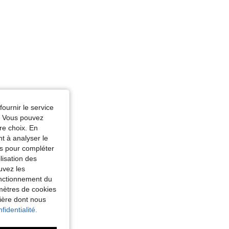
fournir le service
e. Vous pouvez
re choix. En
nt à analyser le
tés pour compléter
lisation des
uvez les
fonctionnement du
amètres de cookies
nière dont nous
fidentialité.