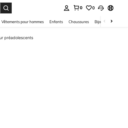
0
0
ouver. Press Enter to select.
Vêtements pour hommes
Enfants
Chaussures
Bijoux Et Accessoir
r préadolescents