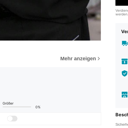
Verdien
werden
Ve
Mehr anzeigen
Größer
0%
Besc
Sicherh