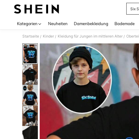
Six 
Use up 
Kategorien
Neuheiten
Damenbekleidung
Bademode
Startseite
Kinder
Kleidung für Jungen im mittleren Alter
Obertei
/
/
/