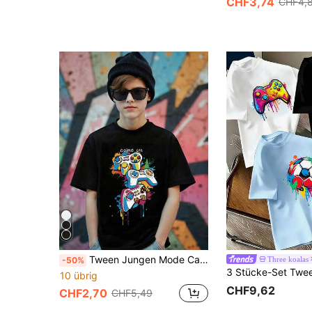
CHF3,74
CHF4,
Tween Jungen Mode Casual Komfortabel Vielseitig Kreativ Graffiti Bunte Spritzeffekt Spielekonsole "Komm schon" Buchstaben Grafik Muster Basic Schwarz Kurzarm T-Shirt, Outdoor Urlaub Sportbekleidung
Three koalas
-50%
10 übrig
CHF9,62
CHF2,70
CHF5,49