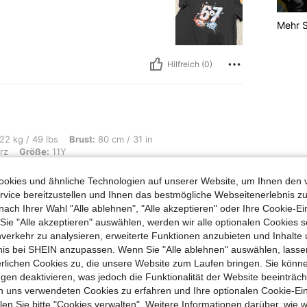
Mehr S
Hilfreich (0)
, Brust: 80 cm / 31 in, Taille: 49 cm / 19 in, Hüften: 85 cm / 33 in, Farbe: Schwa
22 kg / 49 lbs
Brust:
80 cm / 31 in
rz
Größe:
11Y
okies und ähnliche Technologien auf unserer Website, um Ihnen den 
vice bereitzustellen und Ihnen das bestmögliche Webseitenerlebnis zu
nach Ihrer Wahl "Alle ablehnen", "Alle akzeptieren" oder Ihre Cookie-Ei
e "Alle akzeptieren" auswählen, werden wir alle optionalen Cookies s
nverkehr zu analysieren, erweiterte Funktionen anzubieten und Inhalte
bnis bei SHEIN anzupassen. Wenn Sie "Alle ablehnen" auswählen, lassen
Hilfreich (0)
erlichen Cookies zu, die unsere Website zum Laufen bringen. Sie könne
gen deaktivieren, was jedoch die Funktionalität der Website beeinträc
n uns verwendeten Cookies zu erfahren und Ihre optionalen Cookie-Ei
en Ansehen
n Sie bitte "Cookies verwalten". Weitere Informationen darüber, wie w