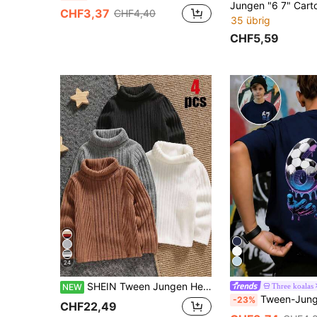
CHF3,37
CHF4,40
35 übrig
CHF5,59
24
SHEIN Tween Jungen Herbst/Winter Lässig Vielseitig Einfarbig Rollkragen T-Shirt
Three koalas
NEW
Tween-Jungen T-Shirt "Six Seven" mit kreativem Fußball 67 Element Muster,
-23%
CHF22,49