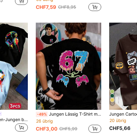
87
CHF7,59
CHF8,95
12
Jungen Lässig T-Shirt mit Spielkonsolen-Grafik, weicher & bequemer Stoff, Frühling/Sommer
-49%
3 Stücke-Set Tween-Jungen beliebtes Muster-Muster Rundhals Kurzarm T-Shirt, geeignet für tägliche Jungenkleidung, Campus-Outfit, Streetwear, modisches Jungen-Sommer-Top
20 übrig
26 übrig
CHF5,66
CHF3,00
CHF5,99