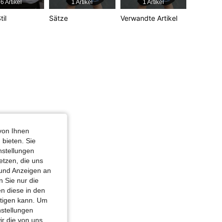
6 Artikel
1 Artikel
1 Artikel
til
Sätze
Verwandte Artikel
4,89
54K
808K
4,89
54K
808K
rz, Größe: 11Y
von Ihnen
 bieten. Sie
nstellungen
etzen, die uns
 und Anzeigen an
 Sie nur die
n diese in den
htigen kann. Um
nstellungen
ir die von uns