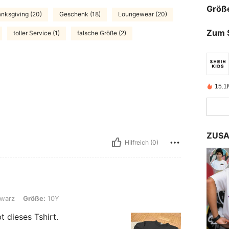
Größ
nksgiving (20)
Geschenk (18)
Loungewear (20)
Zum 
toller Service (1)
falsche Größe (2)
15.1M
ZUSA
Hilfreich (0)
e: 10Y
warz
Größe:
10Y
 dieses Tshirt.