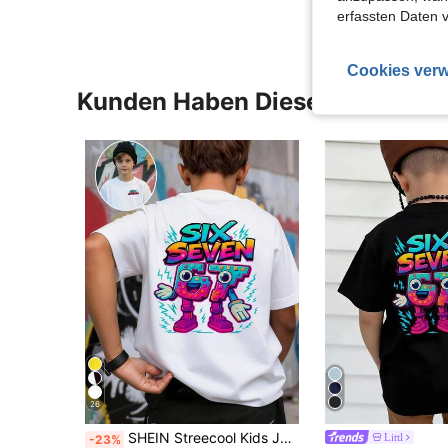
erfassten Daten 
Cookies verw
Kunden Haben Diese Artikel A
26
SHEIN Streecool Kids Jungen Lässiges, stilvolles, kreatives Grafik-T-Shirt, mit Zahlen-, Cartoon- und Blitzmotiven, bequemes Basis-Kurzarm-T-Shirt für Frühling, Sommer, Herbst, 5t Jungen T-Shirts, Anime-Shirt für Kinder, Tween-Jungen-Shirt mit Grafik
Littl
-23%