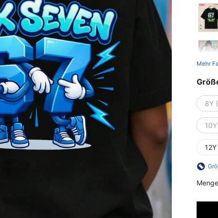
Mehr F
Größ
8Y 
10Y
12Y
Grö
Menge