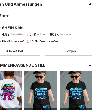
4,89
54K
808K
en Und Abmessungen
Store
4,89
54K
808K
SHEIN Kids
4,89
54K
808K
Bewertung
Artikel
Follower
n***a
bezahlt
Vor 1 Tag
 Kürzlich verkauft
10.2M Erneut kaufen
4,89
54K
808K
Alle Artikel
Folgen
4,89
54K
808K
MMENPASSENDE STILE
4,89
54K
808K
4,89
54K
808K
4,89
54K
808K