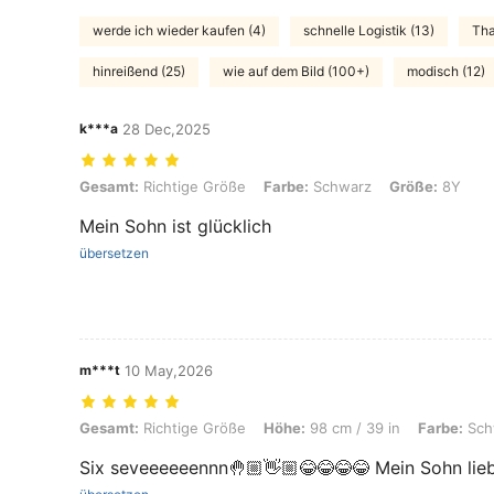
werde ich wieder kaufen (4)
schnelle Logistik (13)
Tha
hinreißend (25)
wie auf dem Bild (100+)
modisch (12)
k***a
28 Dec,2025
Gesamt: Richtige Größe, Farbe: Schwarz, Größe: 8Y
Gesamt:
Richtige Größe
Farbe:
Schwarz
Größe:
8Y
Mein Sohn ist glücklich
übersetzen
m***t
10 May,2026
Gesamt: Richtige Größe, Höhe: 98 cm / 39 in, Farbe: Schwarz, Größ
Gesamt:
Richtige Größe
Höhe:
98 cm / 39 in
Farbe:
Sch
Six seveeeeeennn🤚🏼👋🏼😂😂😂😂 Mein Sohn liebt