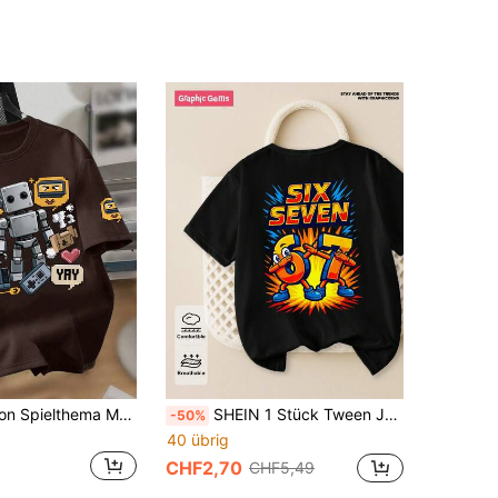
Jungen Cartoon Spielthema Muster Rundhals Kurzarm T-Shirt, geeignet für Sommer Alltagskleidung und Schulaktivitäten
SHEIN 1 Stück Tween Jungen Lässige Mode Kreative Erfrischende Hochwertige Minimalistische Numerische 67 Cartoon Charakter Slogan Grafik Bedrucktes Bequemes Basis Kurzarm T-Shirt, Geeignet für Frühling, Sommer, Herbst
-50%
40 übrig
CHF2,70
CHF5,49