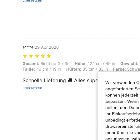
übersetzen
a***e
29 Apr,2026
Gesamt: Richtige Größe, Höhe: 124 cm / 49 in, Gewicht: 22 kg / 49 lbs
Gesamt:
Richtige Größe
Höhe:
124 cm / 49 in
Gewicht:
Taille:
49 cm / 19 in
Hüften:
85 cm / 33 in
Farbe:
Schwa
Schnelle Lieferung 🚚 Alles super 👍
Wir verwenden Co
übersetzen
angeforderten Ser
können jederzeit 
anpassen. Wenn Si
helfen, den Date
Ihr Einkaufserle
unbedingt erford
Browsereinstellun
mehr über die vo
Mehr Bewertung
anzupassen, wähle