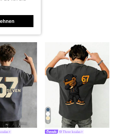
lehnen
5
koalas
Three koalas