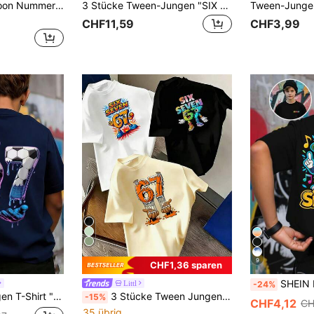
Jungen "6 7" Cartoon Nummer Grafik Loose T-Shirt, coole Streetstyle Sommer-Oberteile
3 Stücke Tween-Jungen "SIX SEVEN" 67 Grafik Muster T-Shirts, Fußball Tropfen und Pixel Roboter Design lässige kurzärmlige Rundhals Oberteile, Kinder Sommer Tops geeignet für Kinder und Jugendliche
CHF11,59
CHF3,99
9
CHF1,36 sparen
SHEIN Explorewe Tween Jungen Frühling und Sommer: Lässige Mode kreative personalisierte erfrischende hochwertige mini
Littl
-24%
 geeignet Straße, Campus, Veranstaltungen, Alltag, modisches Sommer Top
3 Stücke Tween Jungen "SIX SEVEN" 67 Nummer Grafik Muster T-Shirts, Cartoon Pixel & Basketball Tropfen Design Casual Kurzarm Rundhals Oberteile, Kindermode Sommer geeignet für Tween Jungen
-15%
CHF4,12
CH
35 übrig