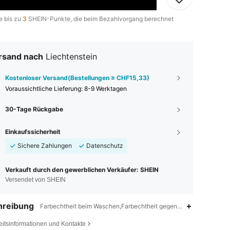
e bis zu
3
SHEIN-Punkte, die beim Bezahlvorgang berechnet
.
rsand nach
Liechtenstein
Kostenloser Versand(Bestellungen ≥ CHF15,33)
Voraussichtliche Lieferung:
8-9 Werktagen
30-Tage Rückgabe
Einkaufssicherheit
Sichere Zahlungen
Datenschutz
Verkauft durch den gewerblichen Verkäufer: SHEIN
Versendet von SHEIN
hreibung
Farbechtheit beim Waschen,Farbechtheit gegenüber Reiben,5% El
eitsinformationen und Kontakte