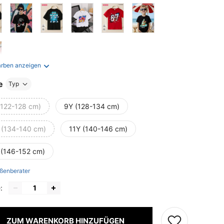
arben anzeigen
e
Typ
(122-128 cm)
9Y (128-134 cm)
 (134-140 cm)
11Y (140-146 cm)
 (146-152 cm)
ßenberater
:
ZUM WARENKORB HINZUFÜGEN