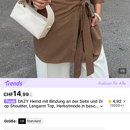
1/6
14
CHF
,99
DAZY Hemd mit Bindung an der Seite und Dr
4,92
op Shoulder, Langarm Top, Herbstmode in besc
(1000+)
heidener Machart
Größe
:
US
Standard