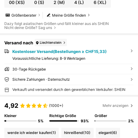
00
(XS)
0
(S)
2
(M)
4
(L)
6
(XL)
Größenberater
Meine Größe finden
Dazy folgt asiatischen Größen und fällt kleiner aus als SHEIN
Nicht deine Größe? Sag uns
Versand nach
Liechtenstein
Kostenloser Versand(Bestellungen ≥ CHF15,33)
Voraussichtliche Lieferung:
8-9 Werktagen
30-Tage Rückgabe
Sichere Zahlungen · Datenschutz
Verkauft und versendet durch den gewerblichen Verkäufer: SHEIN
4,92
(1000+)
Mehr anzeigen
Kleiner
Richtige Größe
Größer
5%
93%
2%
werde ich wieder kaufen
(1)
hinreißend
(10)
elegant
(6)