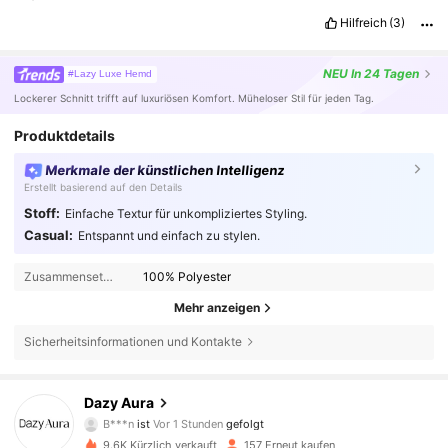
Hilfreich
(3)
NEU
In 24 Tagen
#Lazy Luxe Hemd
Lockerer Schnitt trifft auf luxuriösen Komfort. Müheloser Stil für jeden Tag.
Produktdetails
Merkmale der künstlichen Intelligenz
Erstellt basierend auf den Details
Stoff:
Einfache Textur für unkompliziertes Styling.
Casual:
Entspannt und einfach zu stylen.
Zusammensetzung:
100% Polyester
Mehr anzeigen
Sicherheitsinformationen und Kontakte
1.3K Follower
4,57
Dazy Aura
B***n
ist
Vor 1 Stunden
gefolgt
9.6K Kürzlich verkauft
157 Erneut kaufen