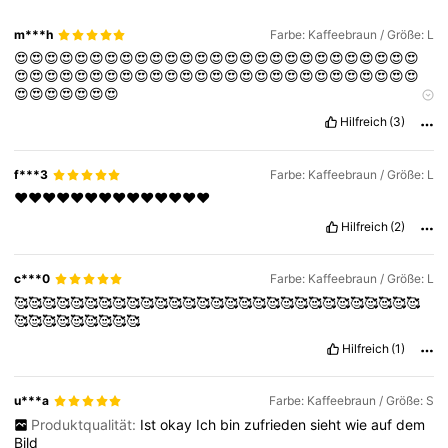
m***h
Farbe: Kaffeebraun / Größe: L
😍😍😍😍😍😍😍😍😍😍😍😍😍😍😍😍😍😍😍😍😍😍😍😍😍😍😍
😍😍😍😍😍😍😍😍😍😍😍😍😍😍😍😍😍😍😍😍😍😍😍😍😍😍😍
😍😍😍😍😍😍😍
Stoffmaterial:
⭐️⭐️⭐️⭐️⭐️⭐️⭐️⭐️⭐️⭐️⭐️⭐️⭐️⭐️⭐️⭐️⭐️⭐️⭐️⭐️
Hilfreich
(3)
f***3
Farbe: Kaffeebraun / Größe: L
❤️❤️❤️❤️❤️❤️❤️❤️❤️❤️❤️❤️❤️❤️
Hilfreich
(2)
c***0
Farbe: Kaffeebraun / Größe: L
🥰🥰🥰🥰🥰🥰🥰🥰🥰🥰🥰🥰🥰🥰🥰🥰🥰🥰🥰🥰🥰🥰🥰🥰🥰🥰🥰🥰🥰
🥰🥰🥰🥰🥰🥰🥰🥰🥰
Hilfreich
(1)
u***a
Farbe: Kaffeebraun / Größe: S
Produktqualität:
Ist
okay
Ich
bin
zufrieden
sieht
wie
auf
dem
Bild