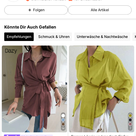
1.3K Follower
4,57
Folgen
Alle Artikel
1.3K Follower
4,57
Könnte Dir Auch Gefallen
Empfehlungen
Schmuck & Uhren
Unterwäsche & Nachtwäsche
1.3K Follower
4,57
1.3K Follower
4,57
1.3K Follower
4,57
1.3K Follower
4,57
1.3K Follower
4,57
14
7