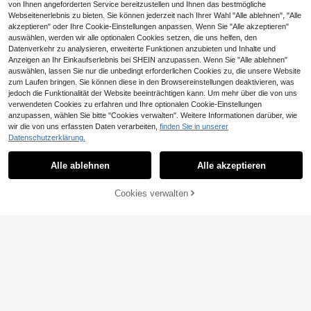
von Ihnen angeforderten Service bereitzustellen und Ihnen das bestmögliche
Webseitenerlebnis zu bieten. Sie können jederzeit nach Ihrer Wahl "Alle ablehnen", "Alle
akzeptieren" oder Ihre Cookie-Einstellungen anpassen. Wenn Sie "Alle akzeptieren"
auswählen, werden wir alle optionalen Cookies setzen, die uns helfen, den
Datenverkehr zu analysieren, erweiterte Funktionen anzubieten und Inhalte und
Anzeigen an Ihr Einkaufserlebnis bei SHEIN anzupassen. Wenn Sie "Alle ablehnen"
auswählen, lassen Sie nur die unbedingt erforderlichen Cookies zu, die unsere Website
zum Laufen bringen. Sie können diese in den Browsereinstellungen deaktivieren, was
8
jedoch die Funktionalität der Website beeinträchtigen kann. Um mehr über die von uns
verwendeten Cookies zu erfahren und Ihre optionalen Cookie-Einstellungen
Damen modisches Polyester gestrei
anzupassen, wählen Sie bitte "Cookies verwalten". Weitere Informationen darüber, wie
ftes Hemd, Frühling/Sommer Langar
11
CHF
,24
wir die von uns erfassten Daten verarbeiten,
finden Sie in unserer
m Bluse mit Knöpfen und verstellbar
er Taille-Schleife für einen schicke
Datenschutzerklärung.
n, eleganten Look
Vielseitiges weißes lässiges lo
NEW
ckeres Langarmhemd für Damen
11
Alle ablehnen
Alle akzeptieren
CHF
,31
Cookies verwalten
ZUM WARENKORB HINZUFÜGEN