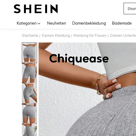
Shor
Use up 
Kategorien
Neuheiten
Damenbekleidung
Bademode
Startseite
Damen Kleidung
Kleidung für Frauen
Damen Unterte
/
/
/