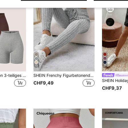
13
31
SHEIN LUNE Damen 3-teiliges Set einfarbige elastische Taille Basis-Shorts
SHEIN Frenchy Figurbetonende Leggings aus geripptem Strick mit Bindegürtel
#Baumwol
CHF9,49
CHF9,37