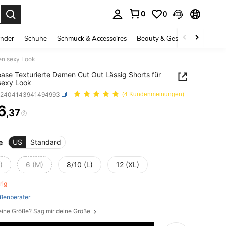
0
0
ess Enter to select.
inder
Schuhe
Schmuck & Accessoires
Beauty & Gesundheit
Gro
nen sexy Look
ase Texturierte Damen Cut Out Lässig Shorts für
sexy Look
z2404143941494993
(4 Kundenmeinungen)
6
,37
ICE AND AVAILABILITY
e
US
Standard
)
6 (M)
8/10 (L)
12 (XL)
brig
ßenberater
eine Größe? Sag mir deine Größe