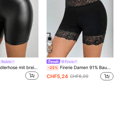
4
r Radeln
Firerie
BamGleam Radlerhose mit breitem Taillenband, PU Leder
Firerie Damen 91% Baumwolle Schwarz Kontrast Spitze Bikershorts mit hoher Taille - Elegante & Sexy Alltagskomfort Sportbekleidung, unter Röcken, Ausgehen, Zuhause, Yoga, Schule, Innenaktivitäten, süße sanfte Mädchen & saubere Mädchen Styles, Retro Vintage, Frühling & Sommer Tragen
-25%
CHF5,24
CHF6,99