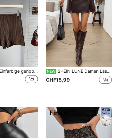
Comfortcana Einfarbige gerippte Booty-Shorts mit elastischer Taille für Damen
SHEIN LUNE Damen Lässig Herbst/Winter Pendeln Alltag Basic Mode Oberbekleidung PU Skorts
NEW
CHF15,99