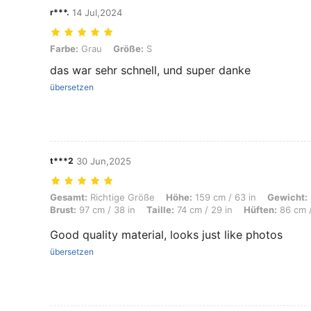
r***.
14 Jul,2024
Farbe: Grau, Größe: S
Farbe:
Grau
Größe:
S
das war sehr schnell, und super danke
übersetzen
t***2
30 Jun,2025
Gesamt: Richtige Größe, Höhe: 159 cm / 63 in, Gewicht: 60 kg / 132 lbs
Gesamt:
Richtige Größe
Höhe:
159 cm / 63 in
Gewicht:
Brust:
97 cm / 38 in
Taille:
74 cm / 29 in
Hüften:
86 cm /
Good quality material, looks just like photos
übersetzen