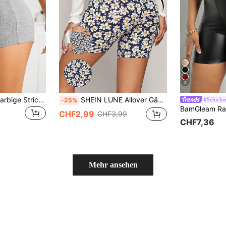
8
SHEIN EZwear Einfarbige Strick Radlerhose
SHEIN LUNE Allover Gänseblümchen Muster Leggings Shorts, Lässig
#Schicke
-25%
CHF2,99
CHF3,99
CHF7,36
Mehr ansehen