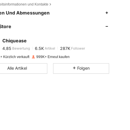
eitsinformationen und Kontakte
4,85
6.5K
287K
en Und Abmessungen
Store
4,85
6.5K
287K
Chiquease
4,85
6.5K
287K
Bewertung
Artikel
Follower
p***a
bezahlt
Vor 1 Tag
+ Kürzlich verkauft
999K+ Erneut kaufen
4,85
6.5K
287K
Alle Artikel
Folgen
4,85
6.5K
287K
4,85
6.5K
287K
4,85
6.5K
287K