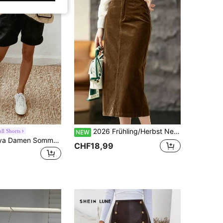
2026 Frühling/Herbst Neuer hoch taillierter figurbetonender Rock mit Schlitz, Vintage figurbetonter eleganter Pendler-Bleistiftrock, Damen Herbst/Winter hoch taillierter figurbetonender Rock
l Shorts
NEW
SHEIN Holidaya Damen Sommer Neue Leinen lässig Shorts mit Kordelzug und umgeschlagenem Saum, mit Leinen-Textur Stoff, elastischem Bund mit Kordelzug und umgeschlagenem Saum für ein entspanntes aber stilvolles Aussehen, geeignet für tägliche Ausflüge, Urlaub oder leichte lässig-Anlässe, ein vielseitiges Teil in der Kategorie lässig Shorts mit Kordelzug, elegante Hose in Khaki Farbe und weite, schlankende Hose.
CHF18,99