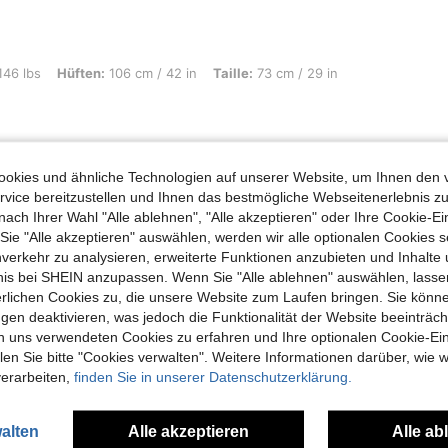
: 106 cm / 42 in, Taille: 73 cm / 29 in, Brust: 96 cm / 38 in, Farbe: Grau, Größe: 
146 lbs
Hüften:
106 cm / 42 in
Taille:
73 cm / 29 in
okies und ähnliche Technologien auf unserer Website, um Ihnen den 
vice bereitzustellen und Ihnen das bestmögliche Webseitenerlebnis zu
Hilfreich (0)
nach Ihrer Wahl "Alle ablehnen", "Alle akzeptieren" oder Ihre Cookie-Ei
e "Alle akzeptieren" auswählen, werden wir alle optionalen Cookies s
en Ansehen
nverkehr zu analysieren, erweiterte Funktionen anzubieten und Inhalte
bnis bei SHEIN anzupassen. Wenn Sie "Alle ablehnen" auswählen, lassen
erlichen Cookies zu, die unsere Website zum Laufen bringen. Sie könne
gen deaktivieren, was jedoch die Funktionalität der Website beeinträc
n uns verwendeten Cookies zu erfahren und Ihre optionalen Cookie-Ei
n Sie bitte "Cookies verwalten". Weitere Informationen darüber, wie w
uch Angeschaut
verarbeiten,
finden Sie in unserer Datenschutzerklärung.
alten
Alle akzeptieren
Alle ab