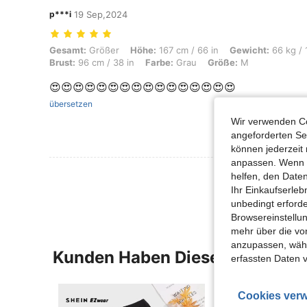
p***i
19 Sep,2024
Gesamt: Größer, Höhe: 167 cm / 66 in, Gewicht: 66 kg / 146 lbs, Hüften
Gesamt:
Größer
Höhe:
167 cm / 66 in
Gewicht:
66 kg / 
Brust:
96 cm / 38 in
Farbe:
Grau
Größe:
M
😍😍😍😍😍😍😍😍😍😍😍😍😍😍😍😍
übersetzen
Wir verwenden Co
angeforderten Ser
können jederzeit 
anpassen. Wenn Si
Mehr Bewertung
helfen, den Date
Ihr Einkaufserle
unbedingt erford
Browsereinstellun
mehr über die vo
anzupassen, wähle
Kunden Haben Diese Artikel A
erfassten Daten 
Cookies verw