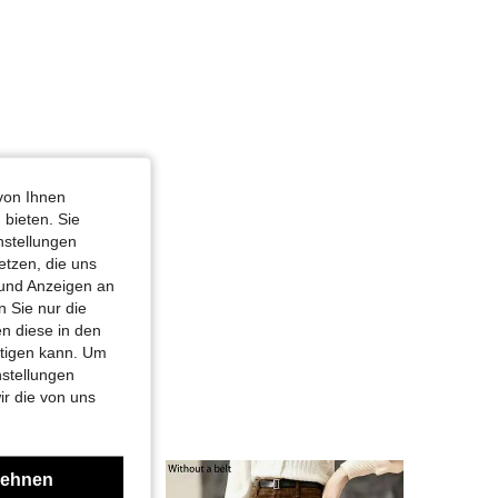
M
von Ihnen
 bieten. Sie
nstellungen
etzen, die uns
 und Anzeigen an
 Sie nur die
n diese in den
htigen kann. Um
nstellungen
ir die von uns
lehnen