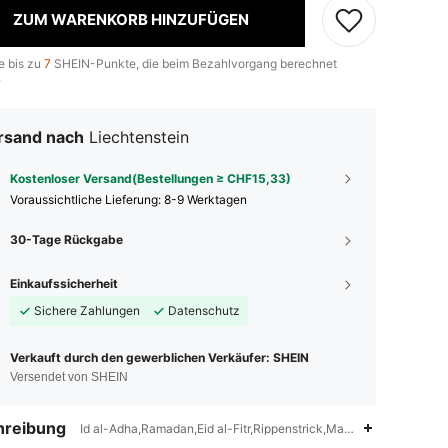
ZUM WARENKORB HINZUFÜGEN
e bis zu
7
SHEIN-Punkte, die beim Bezahlvorgang berechnet
.
rsand nach
Liechtenstein
Kostenloser Versand(Bestellungen ≥ CHF15,33)
Voraussichtliche Lieferung:
8-9 Werktagen
30-Tage Rückgabe
Einkaufssicherheit
Sichere Zahlungen
Datenschutz
Verkauft durch den gewerblichen Verkäufer: SHEIN
Versendet von SHEIN
hreibung
Id al-Adha,Ramadan,Eid al-Fitr,Rippenstrick,Maschinenwäsche, 