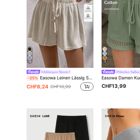
18
12
#Athleisure Shorts
#Weicher Salbei
Easowa Leinen Lässig Shorts für Damen, geeignet für Frühling & Sommer
-25%
CHF13,99
CHF8,24
CHF10,99