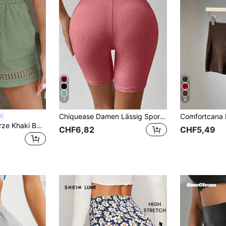
7
6
Chiquease Damen Lässig Sport Pendler minimalistische einfarbige High Waist Radfahrer Shorts
Easowa Damen Kurze Khaki Baumwolle Patchwork Shorts mit elastischem Bund, Frühling/Sommer
CHF6,82
CHF5,49