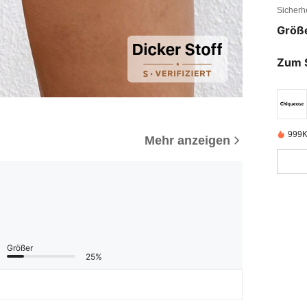
Sicherh
Größ
Zum 
999K
Mehr anzeigen
Größer
25%