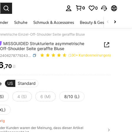
0
0
ess Enter to select.
inder
Schuhe
Schmuck & Accessoires
Beauty & Gesundheit
Gro
etrische Einzel-Off-Shoulder Seite geraffte Bluse
MISSGUIDED Strukturierte asymmetrische
-Off-Shoulder Seite geraffte Bluse
SKU: sz2406278779243529
(100+ Kundenmeinungen)
6
,70
ICE AND AVAILABILITY
e
US
Standard
S)
4 (S)
6 (M)
8/10 (L)
XL)
brig
der Kunden waren der Meinung, dass dieser Artikel