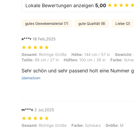
Lokale Bewertungen anzeigen
5,00
gutes Gewebematerial (7)
gute Qualität (8)
Liebe (2)
a***r
18 Feb,2025
Gesamt: Richtige Größe, Höhe: 144 cm / 57 in, Gewicht: 43 kg / 95 lbs
Gesamt:
Richtige Größe
Höhe:
144 cm / 57 in
Gewicht:
Taille:
68 cm / 27 in
Hüften:
100 cm / 39 in
Farbe:
Schw
Sehr schön und sehr passend holt eine Nummer 
übersetzen
m***c
2 Jul,2025
Gesamt: Richtige Größe, Farbe: Schwarz, Größe: M
Gesamt:
Richtige Größe
Farbe:
Schwarz
Größe:
M