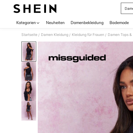
Dame
Use up 
Kategorien
Neuheiten
Damenbekleidung
Bademode
Startseite
Damen Kleidung
Kleidung für Frauen
Damen Tops & B
/
/
/