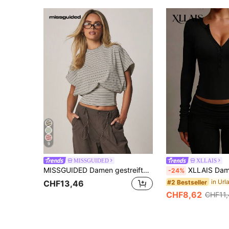
9
MISSGUIDED
XLLAIS
MISSGUIDED Damen gestreiftes Kurzarm Raffung Taille Geripptes Top Lässige Sommer Bluse
XLLAIS Damen Einfarbiges Langarm Knopf Strick Elas
-24%
#2 Bestseller
CHF13,46
CHF8,62
CHF11