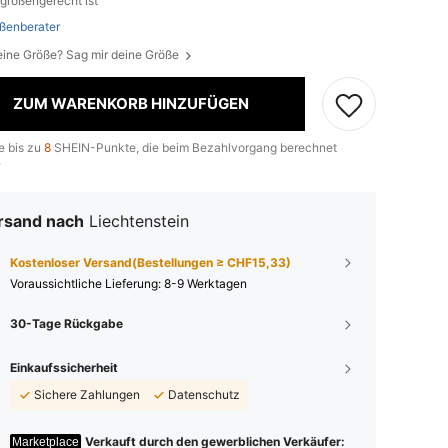
größengerecht ist
ßenberater
eine Größe? Sag mir deine Größe
ZUM WARENKORB HINZUFÜGEN
e bis zu
8
SHEIN-Punkte, die beim Bezahlvorgang berechnet
.
rsand nach
Liechtenstein
Kostenloser Versand(Bestellungen ≥ CHF15,33)
Voraussichtliche Lieferung:
8-9 Werktagen
30-Tage Rückgabe
Einkaufssicherheit
Sichere Zahlungen
Datenschutz
Verkauft durch den gewerblichen Verkäufer:
Marketplace