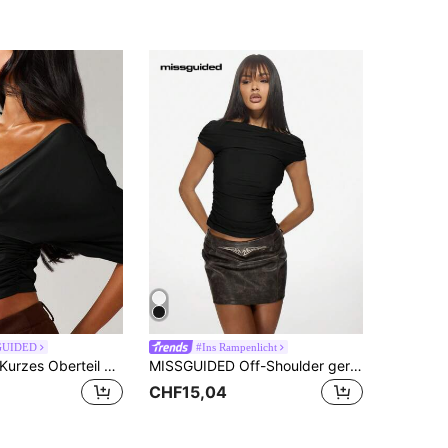
1000+)
GUIDED
#Ins Rampenlicht
MISSGUIDED Kurzes Oberteil mit tiefem V-Ausschnitt, Twist-Detail vorne, geraffter Taille und Off-Shoulder Ärmeln
MISSGUIDED Off-Shoulder gerafftes T-Shirt Crop Top, figurbetonend für Party, Club, Ausgehen, Casual, Kurzarm, dehnbar, schlank geschnitten, minimalistisch, basic, essentiell für Sommer und Frühling
CHF15,04