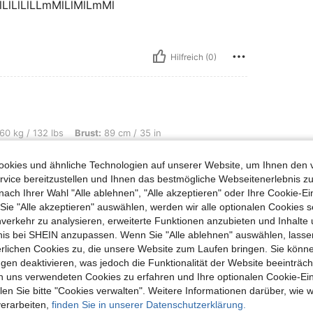
LLlLlLlLlLLmMlLlMlLmMl
Hilfreich (0)
s, Brust: 89 cm / 35 in, Taille: 73 cm / 29 in, Hüften: 105 cm / 41 in, Farbe: Schw
60 kg / 132 lbs
Brust:
89 cm / 35 in
arz
Größe:
S
okies und ähnliche Technologien auf unserer Website, um Ihnen den 
vice bereitzustellen und Ihnen das bestmögliche Webseitenerlebnis zu
nach Ihrer Wahl "Alle ablehnen", "Alle akzeptieren" oder Ihre Cookie-Ei
e "Alle akzeptieren" auswählen, werden wir alle optionalen Cookies s
nverkehr zu analysieren, erweiterte Funktionen anzubieten und Inhalte
Hilfreich (0)
bnis bei SHEIN anzupassen. Wenn Sie "Alle ablehnen" auswählen, lassen
erlichen Cookies zu, die unsere Website zum Laufen bringen. Sie könne
en Ansehen
gen deaktivieren, was jedoch die Funktionalität der Website beeinträc
n uns verwendeten Cookies zu erfahren und Ihre optionalen Cookie-Ei
n Sie bitte "Cookies verwalten". Weitere Informationen darüber, wie w
verarbeiten,
finden Sie in unserer Datenschutzerklärung.