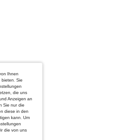
arz, Größe: S
von Ihnen
 bieten. Sie
nstellungen
etzen, die uns
 und Anzeigen an
 Sie nur die
n diese in den
htigen kann. Um
nstellungen
ir die von uns