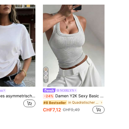
9
ss
NOIRLYN
Damen Lässiges asymmetrisches Kordelzug-Loose-Rundhals-T-Shirt, geeignet für den täglichen Weg zur Arbeit und Dates, Frühling/Sommer Weiß
Damen Y2K Sexy Basic Lässig Sport Trägerhemd, Sommer
-24%
in Quadratischer Hals Damen Oberteile, Blusen & T-
#8 Bestseller
CHF7,12
CHF9,49