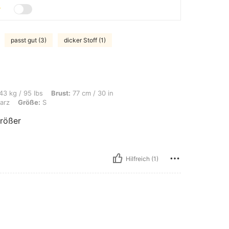
passt gut (3)
dicker Stoff (1)
, Brust: 77 cm / 30 in, Taille: 68 cm / 27 in, Hüften: 100 cm / 39 in, Farbe: Schw
43 kg / 95 lbs
Brust:
77 cm / 30 in
arz
Größe:
S
größer
Hilfreich (1)