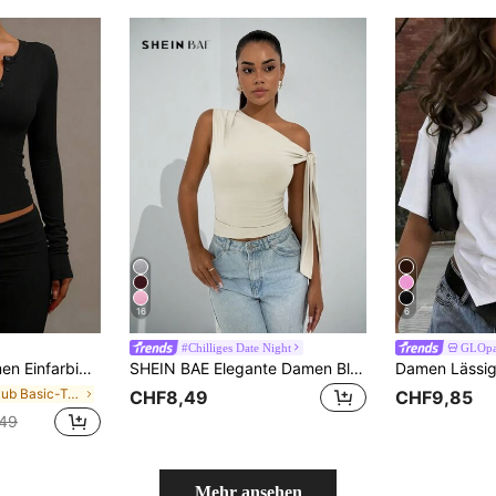
16
6
#Chilliges Date Night
GLOpa
tisch T-Shirt, Frühling/Sommer Lässig Schwarz
SHEIN BAE Elegante Damen Bluse mit asymmetrischem Kragen und Schleife an der Schulter, geeignet für den täglichen Gebrauch, Dates, Ausflüge, Nachtclubs, Partys, Cluboutfits für Frauen, Halloween-Outfits
in Urlaub Basic-T-Shirts
CHF8,49
CHF9,85
,49
Mehr ansehen