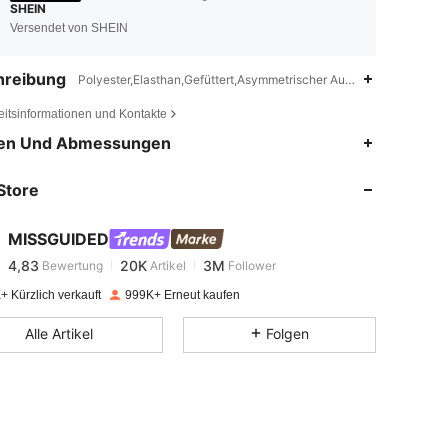
SHEIN
Versendet von SHEIN
hreibung
Polyester,Elasthan,Gefüttert,Asymmetrischer Ausschnitt
eitsinformationen und Kontakte
4,83
20K
3M
en Und Abmessungen
Store
4,83
20K
3M
MISSGUIDED
4,83
20K
3M
Bewertung
Artikel
Follower
l***e
bezahlt
Vor 1 Tag
+ Kürzlich verkauft
999K+ Erneut kaufen
4,83
20K
3M
Alle Artikel
Folgen
4,83
20K
3M
4,83
20K
3M