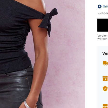
Grö
Nicht d
Verdien
werden
Ve