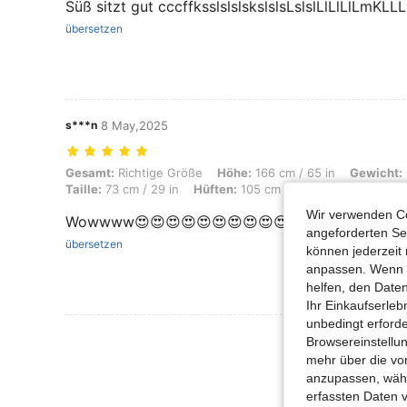
Süß sitzt gut cccffksslslslskslslsLslslLlLlLlLmKL
übersetzen
s***n
8 May,2025
Gesamt: Richtige Größe, Höhe: 166 cm / 65 in, Gewicht: 60 kg / 132 lb
Gesamt:
Richtige Größe
Höhe:
166 cm / 65 in
Gewicht:
Taille:
73 cm / 29 in
Hüften:
105 cm / 41 in
Farbe:
Schw
Wir verwenden Co
Wowwww😍😍😍😍😍😍😍😍😍😍😍😍
angeforderten Ser
übersetzen
können jederzeit 
anpassen. Wenn Si
helfen, den Date
Ihr Einkaufserle
unbedingt erford
Mehr Bewertung
Browsereinstellun
mehr über die vo
anzupassen, wähle
erfassten Daten 