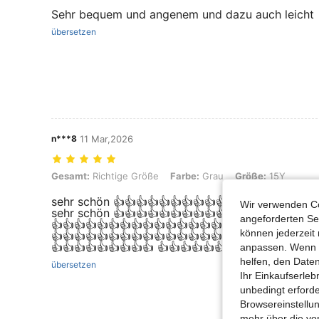
Sehr bequem und angenem und dazu auch leicht
übersetzen
n***8
11 Mar,2026
Gesamt: Richtige Größe, Farbe: Grau, Größe: 15Y
Gesamt:
Richtige Größe
Farbe:
Grau
Größe:
15Y
sehr schön 👍👍👍👍👍👍👍👍👍👍👍👍👍👍👍👍👍👍
Wir verwenden Co
sehr schön 👍👍👍👍👍👍👍👍👍👍👍👍👍👍👍👍👍👍
angeforderten Ser
👍👍👍👍👍👍👍👍👍👍👍👍👍👍👍👍👍👍👍👍👍👍👍
können jederzeit 
👍👍👍👍👍👍👍👍👍👍👍👍👍👍👍👍👍👍👍👍👍👍👍
👍👍👍👍👍👍👍👍👍 👍👍👍👍👍👍👍👍👍👍👍👍👍👍
anpassen. Wenn Si
helfen, den Date
übersetzen
Ihr Einkaufserle
unbedingt erford
Browsereinstellun
mehr über die vo