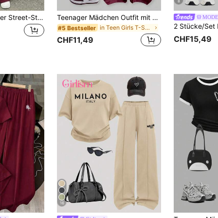
8
2 Stück/Set Lässiger Street-Style Numerischer Muster T-Shirt + Cargohose für Jugendliche, bequeme Passform für einfache Bewegung, modische Straßenelemente, geeignet für Schule, Pendeln, Wochenendausflüge, täglichen Gebrauch im Frühling
Teenager Mädchen Outfit mit Zahlen-Muster Kurzarm T-Shirt und Cargohose, Lässig
MODE
in Teen Girls T-Shirt Co-ords
#5 Bestseller
CHF15,49
CHF11,49
16