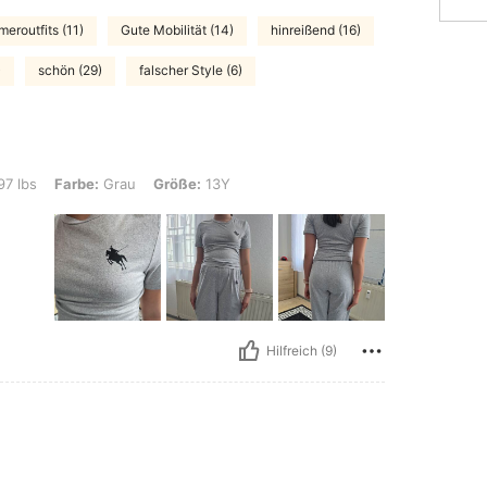
eroutfits (11)
Gute Mobilität (14)
hinreißend (16)
)
schön (29)
falscher Style (6)
e: Grau, Größe: 13Y
97 lbs
Farbe:
Grau
Größe:
13Y
Hilfreich (9)