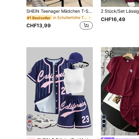
5
28
SHEIN Teenager Mädchen T-Shirt Co-Ords Lässig Urlaub Khaki Strick Texturiert Gestreift Locker Kurzarm T-Shirt & Lange Hose Set
in Schulterhöhe Teen Girls T-Shirt Co-ords
#1 Bestseller
CHF16,49
CHF13,99
5
31