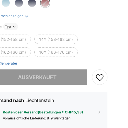
arben anzeigen
e
Typ
 (152-158 cm)
14Y (158-162 cm)
 (162-166 cm)
16Y (166-170 cm)
ßenberater
ieses Produkt ist ausverkauft.
AUSVERKAUFT
rsand nach
Liechtenstein
Kostenloser Versand(Bestellungen ≥ CHF15,33)
Voraussichtliche Lieferung:
8-9 Werktagen