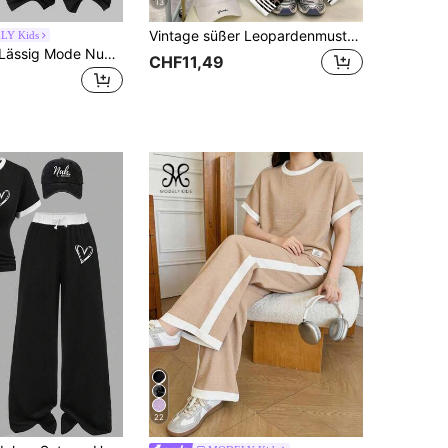
13
Vintage süßer Leopardenmuster, sportlich weißer Kontrast mit vier Streifen, Ritterpferd, Teenager Mädchen lässiges Urlaubs Sommer 2-teiliges Set, geeignet für alle Jahreszeiten, Outdoor Picknick, Ausflug, Straßenfotografie, Campus, Chill Chill, Schulanfang, Y2K
LY Kids
2 Stücke/Set Lässig Mode Numeri Muster V-Ausschnitt Top und weite Beine Sporthose Anzug für Teenager Mädchen
CHF11,49
22