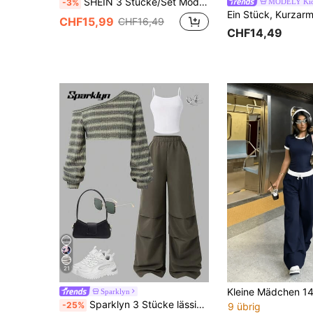
SHEIN 3 Stücke/Set Modischer Sportoutfit für Teenager - Schwarze gestreifte Retro Buchstaben Muster Locker Sitzende Jacke Hemd, Weißes Figurbetontes Trägerhemd, Gelbe Shorts
MODELY Ki
-3%
CHF15,99
CHF16,49
CHF14,49
21
Sparklyn
Sparklyn 3 Stücke lässiges gestricktes Top, Träger & weite Hose Set, bequem & modisch für Teenager, geeignet für Outdoor-Sport, Lässig und Alltagstragen, schräge Schulterdesign
-25%
9 übrig