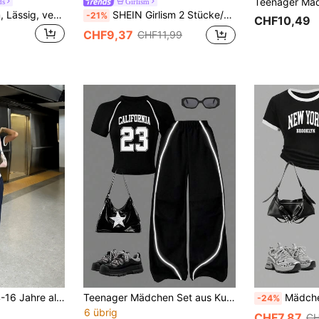
ds
Girlism
Ein Stück, Kurzarm, Lässig, versetzter Muster, Frühling und Sommer, Teenager Mädchen Sommer Pendler Set, sportlich und Lässig gerade geschnittene Hose, leichtes und bequemes Zweiteiler Set mit Kurzarmshirt.
SHEIN Girlism 2 Stücke/Set Teenager Mädchen Lässiges, locker sitzendes Crew Neck Raglan Ärmel Grafik T-Shirt & Plissee Shorts Set, leichter Strick Outfit für den Alltag, Schulanfang, Urlaub, Outdoor, Frühlings Picknick
-21%
CHF10,49
CHF9,37
CHF11,99
Kleine Mädchen 14-16 Jahre alte Sommer Outfit, lässiges einfarbiges Kurzarm Rundhals Top + Taille Farbsplitting leichte weite Hose 2-teiliges Set, modisch und energiegeladen, geeignet für tägliche Unternehmungen
Teenager Mädchen Set aus Kurzarm T-Shirt mit Zahlen Muster und Hose
Mädchen Outfit mit 
-24%
6 übrig
CHF7,87
CH