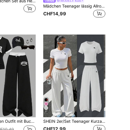
Teenager Mädchen Set aus Herz-Muster Rundhals Kurzarm T-Shirt und Hose, Casual
MODELY Kids
Mädchen Teenager lässig Allround Vielseitig Alltags- & Urlaubsoutfit Schwarz-Weiß Kontrastbesatz ärmelloses Rundhals T-Shirt + Weite Webhose Set
CHF14,99
27
Buchstaben-Muster Kurzarm-Oberteil und Hose
SHEIN 2er/Set Teenager Kurzarm & Lange Hose Set, minimalistisch reinweiß mit Pony-Muster, geeignet für Frühling/Sommer, Sport & Pendeln
CHF12,99
F10,49