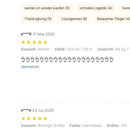
werde ich wieder kaufen (5)
schnelle Logistik (4)
Somm
Thanksgiving (5)
Loungewear (6)
Bequemer Träger (4
y***0
17 Mar,2026
Gesamt: Kleiner, Höhe: 143 cm / 56 in, Gewicht: 44 kg / 97 lbs, Farb
Gesamt:
Kleiner
Höhe:
143 cm / 56 in
Gewicht:
44 kg / 
👌👌👌👌👌👌👌👌👌👌👌👌👌👌👌👌👌👌👌👌
übersetzen
s***o
23 Jul,2026
Gesamt: Richtige Größe, Farbe: marineblau, Größe: 14Y
Gesamt:
Richtige Größe
Farbe:
marineblau
Größe:
14Y