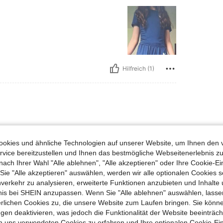
Hilfreich (1)
👍👍👍👍👍👍👍👍👍
okies und ähnliche Technologien auf unserer Website, um Ihnen den 
👍👍👍👍👍👍👍👍👍
vice bereitzustellen und Ihnen das bestmögliche Webseitenerlebnis zu
👍👍👍👍👍👍👍👍
nach Ihrer Wahl "Alle ablehnen", "Alle akzeptieren" oder Ihre Cookie-Ei
👍👍👍👍👍👍👍👍
e "Alle akzeptieren" auswählen, werden wir alle optionalen Cookies s
nverkehr zu analysieren, erweiterte Funktionen anzubieten und Inhalte
bnis bei SHEIN anzupassen. Wenn Sie "Alle ablehnen" auswählen, lassen
erlichen Cookies zu, die unsere Website zum Laufen bringen. Sie könne
Hilfreich (1)
gen deaktivieren, was jedoch die Funktionalität der Website beeinträc
n uns verwendeten Cookies zu erfahren und Ihre optionalen Cookie-Ei