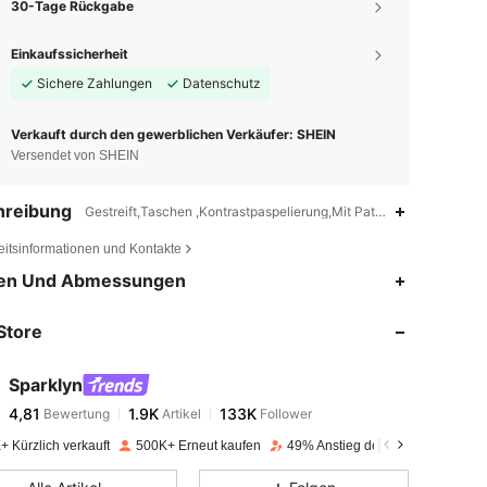
30-Tage Rückgabe
Einkaufssicherheit
Sichere Zahlungen
Datenschutz
Verkauft durch den gewerblichen Verkäufer: SHEIN
Versendet von SHEIN
hreibung
Gestreift,Taschen ,Kontrastpaspelierung,Mit Patches ,Anpassend
eitsinformationen und Kontakte
4,81
1.9K
133K
en Und Abmessungen
Store
4,81
1.9K
133K
Sparklyn
4,81
1.9K
133K
Bewertung
Artikel
Follower
k***a
bezahlt
Vor 1 Tag
+ Kürzlich verkauft
500K+ Erneut kaufen
49% Anstieg der Follower
4,81
1.9K
133K