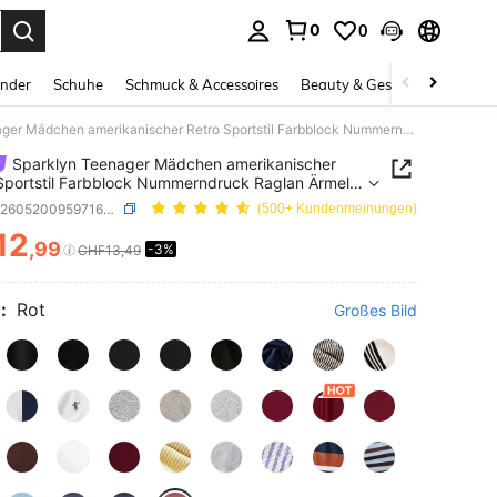
0
0
ess Enter to select.
inder
Schuhe
Schmuck & Accessoires
Beauty & Gesundheit
Gro
Sparklyn Teenager Mädchen amerikanischer Retro Sportstil Farbblock Nummerndruck Raglan Ärmel T-Shirt und Hose 2er Set
Sparklyn Teenager Mädchen amerikanischer
Sportstil Farbblock Nummerndruck Raglan Ärmel
t und Hose 2er Set
SKU: sk260520095971608226871
(500+ Kundenmeinungen)
12
,99
-3%
ICE AND AVAILABILITY
CHF13,49
:
Rot
Großes Bild