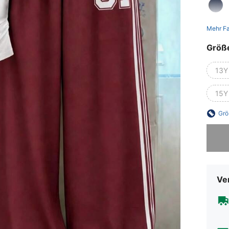
Mehr F
Größ
13Y
15Y
Grö
Sorry, d
Ve