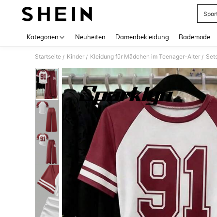
Spor
Use up 
Kategorien
Neuheiten
Damenbekleidung
Bademode
Startseite
Kinder
Kleidung für Mädchen im Teenager-Alter
Set
/
/
/