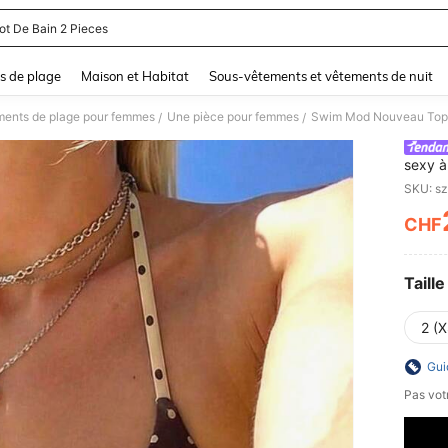
lot De Bain 2 Pieces
and down arrow keys to navigate search Dernière recherche and Rechercher et Tr
s de plage
Maison et Habitat
Sous-vêtements et vêtements de nuit
ments de plage pour femmes
Une pièce pour femmes
/
/
sexy à
maillo
cocoti
CHF
PR
Taille
2 (X
Gui
Pas votr