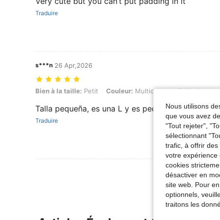
Very cute but you can’t put padding in it
Traduire
s***n
26 Apr,2026
Bien à la taille: Petit, Couleur: Multicolore, Taille: L
Bien à la taille:
Petit
Couleur:
Multicolore
Taille:
L
Nous utilisons des
Talla pequeña, es una L y es pequeño
que vous avez dem
Traduire
"Tout rejeter", "
sélectionnant "To
trafic, à offrir d
votre expérience 
cookies stricteme
désactiver en mod
site web. Pour en
optionnels, veuil
traitons les donn