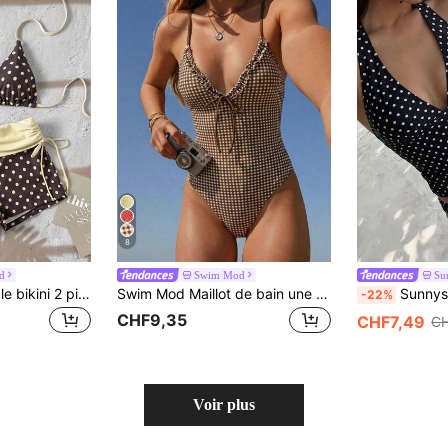
8
d
Swim Mod
Su
Swim Mod Ensemble bikini 2 pièces avec Top triangle et bas culotte, motif à pois jaune et rose, couleurs contrastées, collection Printemps/Été 26SS, idéal pour les vacances à la plage
Swim Mod Maillot de bain une pièce femme, col V, à volants, à bretelles spaghetti, dos ouvert, imprimé patchwork rétro à carreaux marron, style décontracté de vacances à la plage. Design avec nœud devant, idéal pour les sports nautiques et la plage, les vacances de printemps et d'été. Collection 2026. Style français. Maillot de bain d'été européen. Tenue d'été. Nouveau maillot de bain femme. Maillot de bain mignon pour femme. Maillot de bain pour femme. Tenue de plage pour femme.
Sunnyshic Tankini camisole p
-22%
CHF9,35
CHF7,49
CH
Voir plus