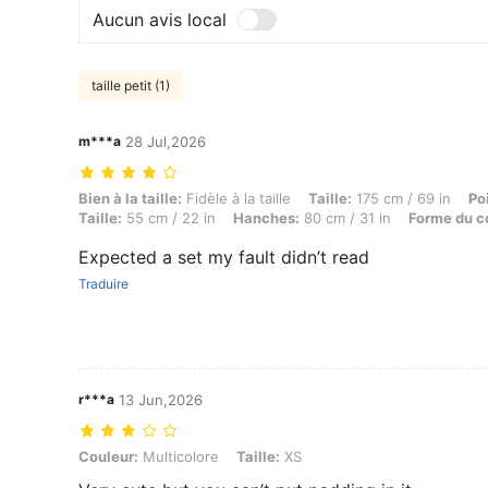
Aucun avis local
taille petit (1)
m***a
28 Jul,2026
Bien à la taille: Fidèle à la taille, Taille: 175 cm / 69 in, Poids: 45 
Bien à la taille:
Fidèle à la taille
Taille:
175 cm / 69 in
Po
Taille:
55 cm / 22 in
Hanches:
80 cm / 31 in
Forme du c
Expected a set my fault didn’t read
Traduire
r***a
13 Jun,2026
Couleur: Multicolore, Taille: XS
Couleur:
Multicolore
Taille:
XS