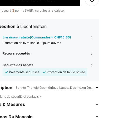
 jusqu'à
3
points SHEIN calculés à la caisse.
édition à
Liechtenstein
Livraison gratuite(Commandes ≥ CHF15,33)
Estimation de livraison:
8-9 jours ouvrés
Retours acceptés
Sécurité des achats
Paiements sécurisés
Protection de la vie privée
iption
Bonnet Triangle,Géométrique,Lacets,Dos-nu,Au Dos Noué
ions de sécurité et contacts
4,81
10K
545K
es & Mesures
opos Du Magasin
4,81
10K
545K