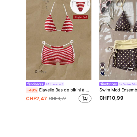
Elavelle
Swim Mo
Elavelle Bas de bikini à nouer sur les côtés en tissu jacquard pour femmes, printemps/été
-48%
CHF10,99
CHF2,47
CHF4,77