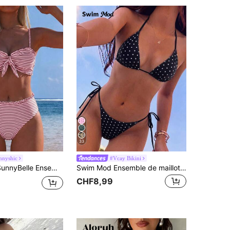
33
nnyshic
#Vcay Bikini
 pièces élégant à imprimé rayé, style influenceuse, pour filles, printemps/été, à la mode
Swim Mod Ensemble de maillot de bain bikini 2 pièces pour femme, printemps/été 2026, à fines bretelles et col licou, noir avec imprimé aléatoire de pois blancs, style doux et mignon, avec lacets latéraux et string
CHF8,99