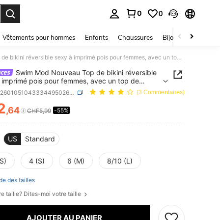
0
0
ouver. Press Enter to select.
Vêtements pour hommes
Enfants
Chaussures
Bijoux Et Accessoir
Swim Mod Nouveau Top de bikini réversible sexy à imprimé pois pour femmes, avec un top de maillot de bain avec pendentif en métal en forme de cocotier
Swim Mod Nouveau Top de bikini réversible
 imprimé pois pour femmes, avec un top de
t de bain avec pendentif en métal en forme de
SKU: sz260105104333449502646
(3 Commentaires)
er
2
,64
-55%
ICE AND AVAILABILITY
CHF5,99
US
Standard
S)
4 (S)
6 (M)
8/10 (L)
de des tailles
e taille? Dites-moi votre taille
AJOUTER AU PANIER