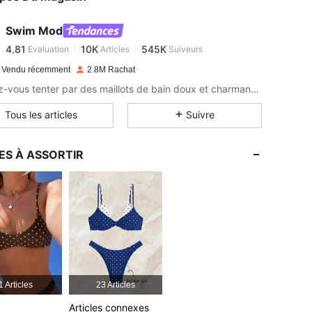
Swim Mod
4,81
10K
545K
Evaluation
Articles
Suiveurs
n***o
payé
Il y a 1 jour
 Vendu récemment
2.8M Rachat
4,81
10K
545K
Laissez-vous tenter par des maillots de bain doux et charmants pour les journées au bord de mer.
Tous les articles
Suivre
4,81
10K
545K
ES À ASSORTIR
4,81
10K
545K
4,81
10K
545K
4,81
10K
545K
1 Articles
23 Articles
4,81
10K
545K
Articles connexes