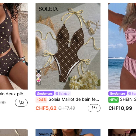
29
e, de vacances, de piscine et de sport à la mode, rentrée scolaire, vêtements de plage d'été
Soleia
Su
Soleia Maillot de bain femme nouveau col licou à nouer imprimé pois rétro couleur contrastée, devant ajouré goutte d'eau sexy & à la mode, convient pour les vacances, la saison des diplômes, le top d'été, les trajets quotidiens, les rendez-vous, les fêtes, l'automne/l'hiver/l'été, Noël, le Nouvel An, Thanksgiving, les fêtes, les mariages, la plage, la cérémonie de remise des diplômes, à la mode, élégant, décontracté, les sorties, les rendez-vous, les réservations, les trajets, brillant, la Saint-Valentin, élégant, les vacances, décontracté, Y2K, les sorties, la cérémonie de remise des diplômes, etc.
SHEIN SunnyBelle Ensemble bikini de plage deux
-24%
NEW
,99
CHF5,62
CHF10,99
CHF7,49