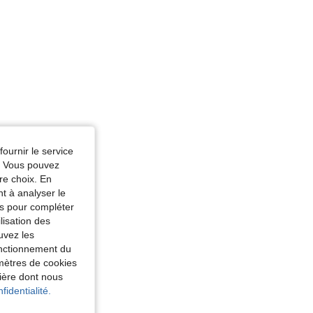
fournir le service
e. Vous pouvez
re choix. En
nt à analyser le
tés pour compléter
lisation des
uvez les
fonctionnement du
amètres de cookies
nière dont nous
fidentialité.