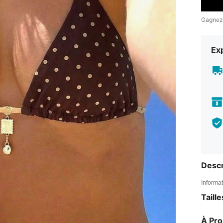
Gagnez
Exp
Descr
Informat
Taill
À Pr