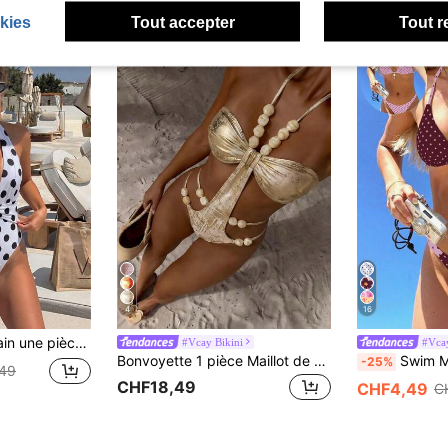
kies
Tout accepter
Tout r
4
16
 métallique, maillot de bain sexy ajusté pour la plage, les vacances d'été et les photos de vacances
#Vcay Bikini
#Vcay
Bonvoyette 1 pièce Maillot de bain une pièce asymétrique décoré de perles et de feuille d'or texturée, sexy pour femmes, printemps/été
Swim Mod Ensemble de bikini réversible à n
-25%
49
CHF18,49
CHF4,49
C