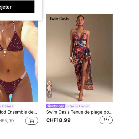
ejeter
4
 Bikini
Swim Oasis
œud papillon, imprimé de pois contrastés, mode vacances bord de mer, doux et mignon pour femmes
Swim Oasis Tenue de plage pour femmes en une pièce avec imprimé floral placé rose et vert de cocotier sud-américain, premium
CHF18,99
HF5,99