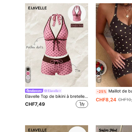
17
10
Maillot de bain deux pièces pour femmes, top court à bretelles spaghetti et short, tenue de plag
Elavelle
-25%
Elavelle Top de bikini à bretelles spaghetti avec nœud papillon et imprimé aléatoire pour femmes, printemps/été
CHF8,24
CHF10
CHF7,49