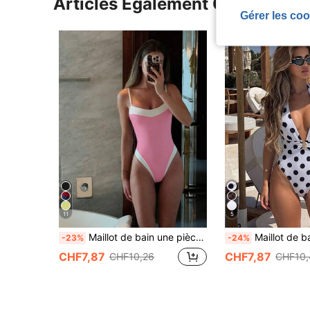
Articles Également Consultés
Gérer les coo
11
5
Maillot de bain une pièce pour femmes avec encolure carrée et larges bretelles, style ajusté mettant en valeur les courbes du corps, look de plage à la mode pour les vacances d'été
Maillot de bain une pièce noir à col V profond et licou pour femmes, design de taille torsadée avec boucle
-23%
-24%
CHF7,87
CHF7,87
CHF10,26
CHF10,