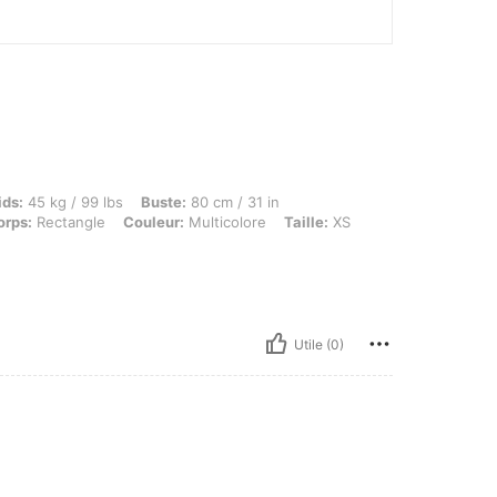
kg / 99 lbs, Buste: 80 cm / 31 in, Taille: 55 cm / 22 in, Hanches: 80 cm / 31 in, Forme
ids:
45 kg / 99 lbs
Buste:
80 cm / 31 in
orps:
Rectangle
Couleur:
Multicolore
Taille:
XS
Utile (0)