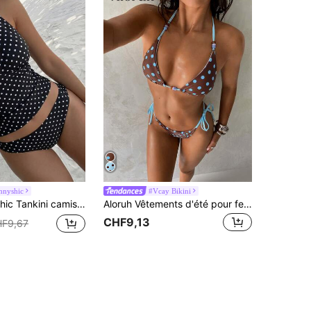
nnyshic
#Vcay Bikini
our femmes à imprimé pois et blocs de couleurs, vacances, plage, été
Aloruh Vêtements d'été pour femmes, ensemble de bikini sexy imprimé tie-dye pour fête, festival de musique, maillot de bain pour femmes avec décoration de coquillage irisé, tenue de plage pour femmes, tenue de vacances pour femmes, tenues de plage élégantes pour femmes, maillots de bain de plage pour femmes, bikinis de plage pour femmes, maillots de bain pour femmes, costumes de bain pour femmes, maillots de bain élégants pour femmes, maillots de bain pour femmes, maillots de bain pour la natation, bikini pour femmes, ensemble de bikini pour la plage des femmes
CHF9,13
F9,67