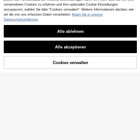
verwendeten Cookies zu erfahren und Ihre optionalen Cookie-Einstellungen
anzupassen, wählen Sie bitte "Cookies verwalten". Weitere Informationen darüber, wie
11
wir die von uns erfassten Daten verarbeiten,
finden Sie in unserer
Datenschutzerklärung.
Poéselle
Poéselle Damen Karoprint Shorts mit Kordelzug Taille, vielseitig für den täglichen Gebrauch
Alle ablehnen
9
7
CHF
,99
APPERLOTH A
Alle akzeptieren
Damen Minirock mit hoher Taille, elastischem Satin, A-Linie, klassisch elegant für Sommerpartys und Urlaub, ästhetisch
#1 Bestseller
in Büro Frauen Röcke
10
CHF
,49
Cookies verwalten
ZUM WARENKORB HINZUFÜGEN
Viele Stammkunden
4