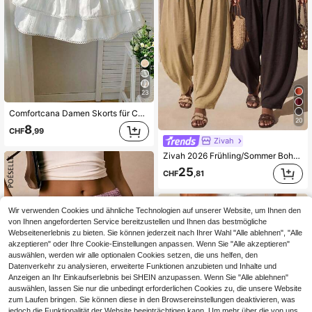
23
Comfortcana Damen Skorts für Country-Konzerte, weiß gewebter Damen Elastikbund Rock mit Rüschensaum in A-Linie
20
8
CHF
,99
Zivah
Zivah 2026 Frühling/Sommer Boho-Stil, Pendler, Braun + Aprikose gebogene Beine lange Hose 2-teiliges Set
25
CHF
,81
Wir verwenden Cookies und ähnliche Technologien auf unserer Website, um Ihnen den
von Ihnen angeforderten Service bereitzustellen und Ihnen das bestmögliche
Webseitenerlebnis zu bieten. Sie können jederzeit nach Ihrer Wahl "Alle ablehnen", "Alle
akzeptieren" oder Ihre Cookie-Einstellungen anpassen. Wenn Sie "Alle akzeptieren"
auswählen, werden wir alle optionalen Cookies setzen, die uns helfen, den
Datenverkehr zu analysieren, erweiterte Funktionen anzubieten und Inhalte und
Anzeigen an Ihr Einkaufserlebnis bei SHEIN anzupassen. Wenn Sie "Alle ablehnen"
auswählen, lassen Sie nur die unbedingt erforderlichen Cookies zu, die unsere Website
zum Laufen bringen. Sie können diese in den Browsereinstellungen deaktivieren, was
jedoch die Funktionalität der Website beeinträchtigen kann. Um mehr über die von uns