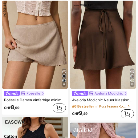
6
18
Poéselle
Aveloria Modichic
Poéselle Damen einfarbige minimalistische Design Lässig Shorts, Sommer
Aveloria Modichic Neuer klassisch eleganter, minimalistischer Satinrock mit Einfarbig, Schnürung, verstellbarem Bund, lässiger Damenrock
8
#6 Bestseller
in Kurz Frauen Röcke
CHF
,99
9
CHF
,49