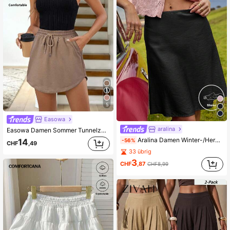
5
Easowa
aralina
Easowa Damen Sommer Tunnelzug Elastische Taille Taschen Gefüttert Lässig Urlaubs Komfort Sport Kapuzen Rock
Aralina Damen Winter-/Herbst-Picot-Saum am Bund A-Linien fließender süßer Midi-Rock, perfekt für Homecoming, Abschlussfeier, Slip-Rock, schwarzer Rock, Damen-Röcke Sommer, Röcke mit niedriger Taille, schwarzer Midi-Rock für Büro, Silvester, fließender Rock
-56%
14
CHF
,49
33 übrig
3
CHF
,87
CHF8,99