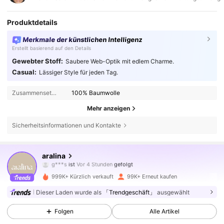
Produktdetails
Merkmale der künstlichen Intelligenz
Erstellt basierend auf den Details
Gewebter Stoff:
Saubere Web-Optik mit edlem Charme.
Casual:
Lässiger Style für jeden Tag.
Zusammensetzung:
100% Baumwolle
Mehr anzeigen
Sicherheitsinformationen und Kontakte
677K Follower
4,78
aralina
t***a
ist am Durchsuchen
677K Follower
4,78
999K+ Kürzlich verkauft
99K+ Erneut kaufen
Dieser Laden wurde als
「Trendgeschäft」
ausgewählt
677K Follower
4,78
Folgen
Alle Artikel