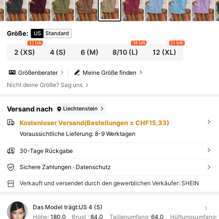
Größe
:
US
Standard
15 left
38 left
21 left
2
(XS)
4
(S)
6
(M)
8/10
(L)
12
(XL)
Größenberater
Meine Größe finden
Nicht deine Größe? Sag uns
Versand nach
Liechtenstein
Kostenloser Versand(Bestellungen ≥ CHF15,33)
Voraussichtliche Lieferung:
8-9 Werktagen
30-Tage Rückgabe
Sichere Zahlungen · Datenschutz
Verkauft und versendet durch den gewerblichen Verkäufer: SHEIN
Das Model trägt:
US 4 (S)
Höhe:
180.0
Brust :
84.0
Taillenumfang:
64.0
Hüftungsumfang: