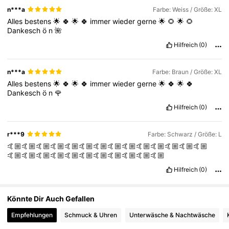
n***a
Farbe: Weiss / Größe: XL
Alles
bestens
🌟
🍀
🌟
🍀
immer
wieder
gerne
🌟
🌻
🌟
🌻
677K Follower
4,78
Dankesch
ö
n
🌺
Hilfreich
(0)
n***a
Farbe: Braun / Größe: XL
Alles
bestens
🌟
🍀
🌟
🍀
immer
wieder
gerne
🌟
🍀
🌟
🍀
Dankesch
ö
n
🌹
Hilfreich
(0)
r***9
Farbe: Schwarz / Größe: L
🤙🏼🤙🏼🤙🏼🤙🏼🤙🏼🤙🏼🤙🏼🤙🏼🤙🏼🤙🏼🤙🏼🤙🏼🤙🏼🤙🏼
🤙🏼🤙🏼🤙🏼🤙🏼🤙🏼🤙🏼🤙🏼🤙🏼🤙🏼🤙🏼🤙🏼
Hilfreich
(0)
Könnte Dir Auch Gefallen
Empfehlungen
Schmuck & Uhren
Unterwäsche & Nachtwäsche