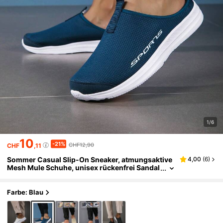
1/6
10
-21%
CHF12,90
CHF
,11
Sommer Casual Slip-On Sneaker, atmungsaktive
4,00
(
6
)
Mesh Mule Schuhe, unisex rückenfrei Sandal
en, Cut Out perforierte Pantoffeln
Farbe: Blau