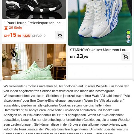
nganhaltend gestrickte Mesh-Schu
he, Outdoor-Freizeitsportschuhe, m
odisches stromlinienförmiges Hohld
esign, stoßabsorbierende weiche S
ohle Freizeitschuhe, zufälliges Mus
1 Paar Herren Freizeitsportschuhe,
ter, asymmetrisches Muster, Herren
modische Straßenlaufschuhe, viels
schuhe, Damenschuhe
29 übrig
eitige Low-Top Herrenschuhe, geei
15
gnet für Outdoor-Camping und Wan
CHF
,59
-22%
CHF20,19
dern
STARNOVO Unisex Marathon Laufs
chuhe mit Carbontechnologie, leich
23
CHF
,26
te stoßabsorbierende Marathon Spo
rtschuhe, geeignet für Teenager Ko
hlefaser Lässig Fitness Laufschuhe,
modische atmungsaktive rutschfest
e und strapazierfähige Sport Lässig
Laufschuhe, weiche Sohle klassisc
he Farbverlauf Sportschuhe (EUR3
Wir verwenden Cookies und ähnliche Technologien auf unserer Website, um Ihnen den
3-45)
von Ihnen angeforderten Service bereitzustellen und Ihnen das bestmögliche
Webseitenerlebnis zu bieten. Sie können jederzeit nach Ihrer Wahl "Alle ablehnen", "Alle
akzeptieren" oder Ihre Cookie-Einstellungen anpassen. Wenn Sie "Alle akzeptieren"
auswählen, werden wir alle optionalen Cookies setzen, die uns helfen, den
Datenverkehr zu analysieren, erweiterte Funktionen anzubieten und Inhalte und
Anzeigen an Ihr Einkaufserlebnis bei SHEIN anzupassen. Wenn Sie "Alle ablehnen"
auswählen, lassen Sie nur die unbedingt erforderlichen Cookies zu, die unsere Website
zum Laufen bringen. Sie können diese in den Browsereinstellungen deaktivieren, was
9
jedoch die Funktionalität der Website beeinträchtigen kann. Um mehr über die von uns
milikuyou Frühling/Sommer Neue le