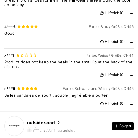
on
holiday
.
Hilfreich
(0)
4***6
Farbe: Blau / Größe: CN46
Good
Hilfreich
(0)
x***f
Farbe: Weiss / Größe: CN44
Product
does
not
keep
the
heels
in
the
small
lip
at
the
back
of
the
slip
on
.
Hilfreich
(0)
n***5
Farbe: Schwarz und Weiss / Größe: CN45
Belles
sandales
de
sport
,
souple
,
agr
é
able
à
porter
Hilfreich
(0)
outside sport
11 Follower
4,06
Folgen
r***c
ist
Vor 1 Tag
gefolgt
11 Follower
4,06