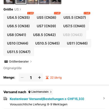
Größe
US
1 left
2 left
2 left
US4.5
(CN35)
US5
(CN36)
US5.5
(CN37)
US6.5
(CN38)
US7
(CN39)
US7.5
(CN40)
US8
(CN41)
US8.5
(CN42)
US9
(CN43)
US10
(CN44)
US10.5
(CN45)
US11
(CN46)
US11.5
(CN47)
Größenberater
Originalgröße
Menge:
22 übrig
Versand nach
Liechtenstein
Kostenloser Versand(Bestellungen ≥ CHF15,33)
Voraussichtliche Lieferung:
8-9 Werktagen