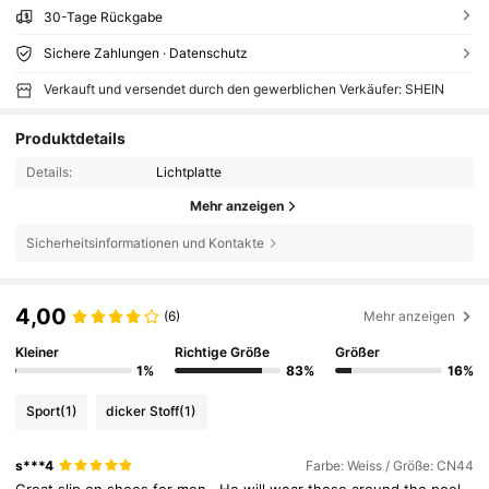
30-Tage Rückgabe
Sichere Zahlungen · Datenschutz
Verkauft und versendet durch den gewerblichen Verkäufer: SHEIN
Produktdetails
Details:
Lichtplatte
Mehr anzeigen
Sicherheitsinformationen und Kontakte
4,00
(6)
Mehr anzeigen
Kleiner
Richtige Größe
Größer
1%
83%
16%
Sport
(1)
dicker Stoff
(1)
s***4
Farbe: Weiss / Größe: CN44
Great
slip
on
shoes
for
men
.
He
will
wear
these
around
the
pool