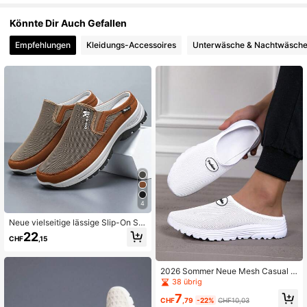
Könnte Dir Auch Gefallen
Empfehlungen
Kleidungs-Accessoires
Unterwäsche & Nachtwäsch
4
Neue vielseitige lässige Slip-On Sc
huhe, bequem, atmungsaktiv, geruc
22
CHF
,15
hsneutral, Sport- & Outdoor-Schuh
e, Größe fällt eine Nummer kleiner a
us
2026 Sommer Neue Mesh Casual S
portschuhe, atmungsaktive leichte
38 übrig
Herren Sneaker
7
CHF
,79
-22%
CHF10,03