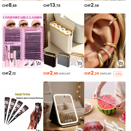
8
13
2
CHF
,88
CHF
,78
CHF
,58
2
2
2
CHF
,12
CHF
,96
CHF
,24
CHF2,97
CHF2,91
-23%