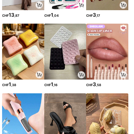
13
1
3
CHF
,87
CHF
,04
CHF
,17
1
1
3
CHF
,38
CHF
,16
CHF
,58