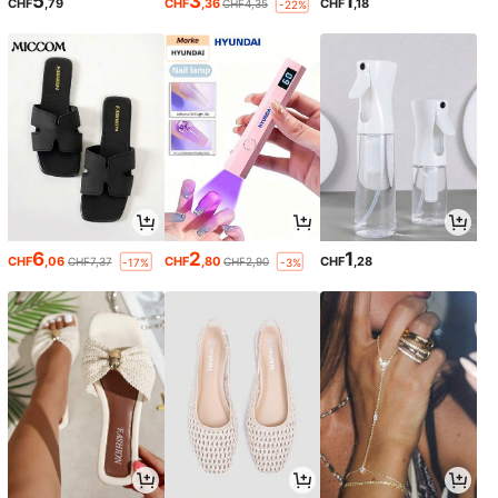
5
3
1
CHF
,79
CHF
,36
CHF
,18
CHF4,35
-22%
6
2
1
CHF
,06
CHF
,80
CHF
,28
CHF7,37
CHF2,90
-17%
-3%