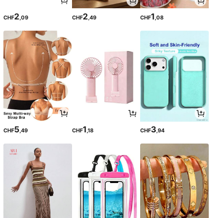
2
2
1
CHF
,09
CHF
,49
CHF
,08
5
1
3
CHF
,49
CHF
,18
CHF
,94