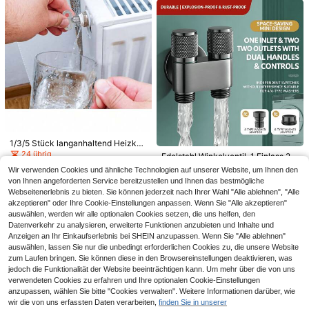
Wahl für Heimrenovierung
CHF
,28
hn, Haushalts 3-Wege-Verbinder
Küchenarmatur Luftsprudler Kunsts
toff Filterkern Küchenarmatur Zube
9 übrig
hör Düse Luftsprudler Ersatzteile
1
CHF
,98
1/3/5 Stück langanhaltend Heizkör
per-Entlüftungsschlüssel aus Zinkl
24 übrig
Edelstahl Winkelventil, 1 Einlass 2 A
egierung | Geeignet für HLK-Ventile
1
usgänge, automatisches Absperrve
3 übrig
CHF
,72
CHF1,73
Wir verwenden Cookies und ähnliche Technologien auf unserer Website, um Ihnen den
| Hochwertig, mit EU-Standard-Ge
ntil für Waschmaschinen-Wasserha
8
1/4 Stücke Handgehaltenes Reise-
winde | Ideal für Rohrleitungs-Wart
von Ihnen angeforderten Service bereitzustellen und Ihnen das bestmögliche
CHF
,18
hn, Haushalts 3-Wege-Verbinder
Bidet-Duschset, Wandmontiertes H
ung, neutraler Sitz, Lüftungsschlüs
30 übrig
Webseitenerlebnis zu bieten. Sie können jederzeit nach Ihrer Wahl "Alle ablehnen", "Alle
eim-Bidet-Sprühset, Hochdruck tra
sel
3
akzeptieren" oder Ihre Cookie-Einstellungen anpassen. Wenn Sie "Alle akzeptieren"
CHF
,38
gbares Bidet-Sprühset - Passt schn
auswählen, werden wir alle optionalen Cookies setzen, die uns helfen, den
ell an Toilette, Badezimmer, Waschb
Datenverkehr zu analysieren, erweiterte Funktionen anzubieten und Inhalte und
ecken, geeignet für Heimreinigung,
Anzeigen an Ihr Einkaufserlebnis bei SHEIN anzupassen. Wenn Sie "Alle ablehnen"
Gartenarbeit und Haustierwaschen.
Wandmontierte Hochdruck Badezi
auswählen, lassen Sie nur die unbedingt erforderlichen Cookies zu, die unsere Website
mmer Accessoires, Edelstahl tragba
zum Laufen bringen. Sie können diese in den Browsereinstellungen deaktivieren, was
res Duschsprühset, bohrfreies tragb
jedoch die Funktionalität der Website beeinträchtigen kann. Um mehr über die von uns
ares Reise-Badezimmer-Set, moder
1 Stück - Verchromtes Zinklegierun
verwendeten Cookies zu erfahren und Ihre optionalen Cookie-Einstellungen
ne minimalistische Badezimmerdek
g 3-Wege-Umleitventil, Wasserhah
3 übrig
anzupassen, wählen Sie bitte "Cookies verwalten". Weitere Informationen darüber, wie
oration.
n-Zubehör-Splitterventil, Multifunkt
10
wir die von uns erfassten Daten verarbeiten,
finden Sie in unserer
CHF
,06
-16%
CHF12,01
ions-1-Einlass-3-Auslass-Wasseru