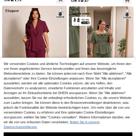
CHF
,87
opf gewebter plissierter Rock 2 Stü
und weiter Hose, 2 Stücke, lässig
cke Set Damenbekleidung in große
n Größen
5
GlowEve CURVE Damen Große Grö
ßen Set aus gestreifter Boot-Aussc
33 übrig
#Frauen bei der Arbeit
hnitt Kurzarm Twist Vorne Top und
13
Elenzga Damen Große Größen Set
Gerade Bein Hose mit Taille in Mitte
CHF
,25
-49%
CHF26,49
aus einfarbiger V-Ausschnitt Blazer
21
CHF
,99
und Hose, elegantes 2-teiliges Outfi
t für Frühling und Sommer
Wir verwenden Cookies und ähnliche Technologien auf unserer Website, um Ihnen den
von Ihnen angeforderten Service bereitzustellen und Ihnen das bestmögliche
Webseitenerlebnis zu bieten. Sie können jederzeit nach Ihrer Wahl "Alle ablehnen", "Alle
akzeptieren" oder Ihre Cookie-Einstellungen anpassen. Wenn Sie "Alle akzeptieren"
auswählen, werden wir alle optionalen Cookies setzen, die uns helfen, den
15
Datenverkehr zu analysieren, erweiterte Funktionen anzubieten und Inhalte und
Anzeigen an Ihr Einkaufserlebnis bei SHEIN anzupassen. Wenn Sie "Alle ablehnen"
#Arbeitssätze
SHEIN CURVE+
auswählen, lassen Sie nur die unbedingt erforderlichen Cookies zu, die unsere Website
Elaquor Damen Große Größen Einfa
SHEIN CURVE+ Große Größen 3D
zum Laufen bringen. Sie können diese in den Browsereinstellungen deaktivieren, was
rbiges Hemd mit Kragen und kurze
Blumen Dekor Rüschen Saum Top
jedoch die Funktionalität der Website beeinträchtigen kann. Um mehr über die von uns
19
24
CHF
,12
-22%
CHF24,59
CHF
,74
-21%
CHF31,67
n Ärmeln und Hose 2-Teiliges Set,
und lockere lange Hose 2 Stücke S
verwendeten Cookies zu erfahren und Ihre optionalen Cookie-Einstellungen
geeignet für den täglichen Gebrauc
et
anzupassen, wählen Sie bitte "Cookies verwalten". Weitere Informationen darüber, wie
h und den Weg zur Arbeit, Frühling/
wir die von uns erfassten Daten verarbeiten,
finden Sie in unserer
Sommer/Herbst
Datenschutzerklärung.
8