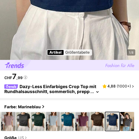
Artikel
Größentabelle
1/8
7
CHF
,99
Dazy-Less Einfarbiges Crop Top mit
4,88
(
1000+
)
Rundhalsausschnitt, sommerlich, prepp
y, Business Lässig Oberteil für Damen Ar
beitskleidung
Farbe: Marineblau
Größe
US