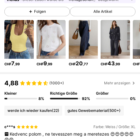
302K Follower
4,86
Folgen
Alle Artikel
302K Follower
4,86
302K Follower
4,86
7
9
20
43
CHF
,99
CHF
,99
CHF
,77
CHF
,99
CHF
302K Follower
4,86
4,88
(1000+)
Mehr anzeigen
302K Follower
4,86
Kleiner
Richtige Größe
Größer
8%
92%
0%
werde ich wieder kaufen
(22)
gutes Gewebematerial
(500+)
302K Follower
4,86
c***s
Farbe: Weiss / Größe: XL
Kedvenc
polom
,
ne
tevesszen
meg
a
meretezes
😍😍😍😍😍
302K Follower
4,86
😍😍