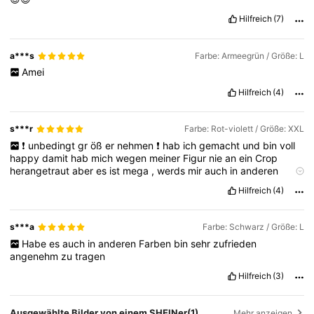
Hilfreich
(7)
302K Follower
4,86
a***s
Farbe: Armeegrün / Größe: L
Amei
302K Follower
4,86
Hilfreich
(4)
s***r
Farbe: Rot-violett / Größe: XXL
❗
unbedingt
gr
öß
er
nehmen
❗
hab
ich
gemacht
und
bin
voll
happy
damit
hab
mich
wegen
meiner
Figur
nie
an
ein
Crop
herangetraut
aber
es
ist
mega
,
werds
mir
auch
in
anderen
Farben
noch
holen
!
Hilfreich
(4)
s***a
Farbe: Schwarz / Größe: L
Habe
es
auch
in
anderen
Farben
bin
sehr
zufrieden
angenehm
zu
tragen
Hilfreich
(3)
Ausgewählte Bilder von einem SHEINer
(1)
Mehr anzeigen