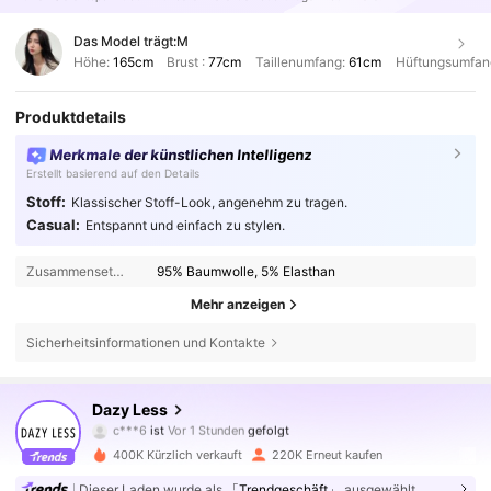
Das Model trägt:
M
Höhe:
165cm
Brust :
77cm
Taillenumfang:
61cm
Hüftungsumfan
Produktdetails
Merkmale der künstlichen Intelligenz
Erstellt basierend auf den Details
Stoff:
Klassischer Stoff-Look, angenehm zu tragen.
Casual:
Entspannt und einfach zu stylen.
Zusammensetzung:
95% Baumwolle, 5% Elasthan
Mehr anzeigen
Sicherheitsinformationen und Kontakte
302K Follower
4,86
Dazy Less
c***6
ist
Vor 1 Stunden
gefolgt
z***d
ist am Durchsuchen
302K Follower
4,86
400K Kürzlich verkauft
220K Erneut kaufen
Dieser Laden wurde als
「Trendgeschäft」
ausgewählt