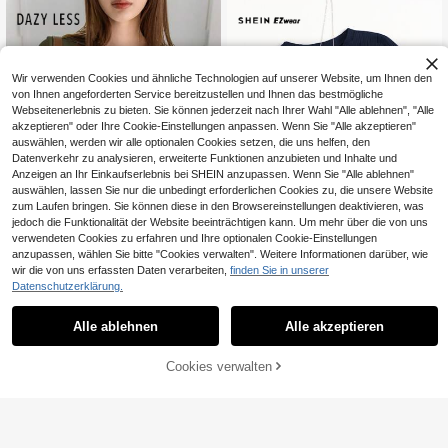
mmer
Wir verwenden Cookies und ähnliche Technologien auf unserer Website, um Ihnen den
von Ihnen angeforderten Service bereitzustellen und Ihnen das bestmögliche
Webseitenerlebnis zu bieten. Sie können jederzeit nach Ihrer Wahl "Alle ablehnen", "Alle
akzeptieren" oder Ihre Cookie-Einstellungen anpassen. Wenn Sie "Alle akzeptieren"
auswählen, werden wir alle optionalen Cookies setzen, die uns helfen, den
Datenverkehr zu analysieren, erweiterte Funktionen anzubieten und Inhalte und
Anzeigen an Ihr Einkaufserlebnis bei SHEIN anzupassen. Wenn Sie "Alle ablehnen"
auswählen, lassen Sie nur die unbedingt erforderlichen Cookies zu, die unsere Website
zum Laufen bringen. Sie können diese in den Browsereinstellungen deaktivieren, was
jedoch die Funktionalität der Website beeinträchtigen kann. Um mehr über die von uns
verwendeten Cookies zu erfahren und Ihre optionalen Cookie-Einstellungen
anzupassen, wählen Sie bitte "Cookies verwalten". Weitere Informationen darüber, wie
18
wir die von uns erfassten Daten verarbeiten,
finden Sie in unserer
Datenschutzerklärung.
SHEIN EZwear Einfarbiges Strick T-
#Luftige Baumwolle
Shirt mit gekräuseltem Saum
5
Dazy-Less Slim Fit Basic Damen K
CHF
,49
Alle ablehnen
Alle akzeptieren
urzarm T-Shirt, einfache Mode Läss
6
CHF
,37
-24%
CHF8,49
ig Alltags Sommer Kleidung, Crop T
ops Damen Business Lässig Arbeits
Cookies verwalten
ZUM WARENKORB HINZUFÜGEN
kleidung