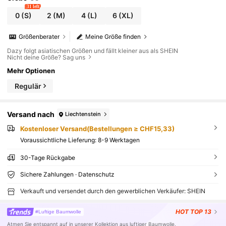
31 left
0
(S)
2
(M)
4
(L)
6
(XL)
Größenberater
Meine Größe finden
Dazy folgt asiatischen Größen und fällt kleiner aus als SHEIN
Nicht deine Größe? Sag uns
Mehr Optionen
Regulär
Versand nach
Liechtenstein
Kostenloser Versand(Bestellungen ≥ CHF15,33)
Voraussichtliche Lieferung:
8-9 Werktagen
30-Tage Rückgabe
Sichere Zahlungen · Datenschutz
Verkauft und versendet durch den gewerblichen Verkäufer: SHEIN
HOT
TOP 13
#Luftige Baumwolle
Atmen Sie entspannt auf in unserer Kollektion aus luftiger Baumwolle.