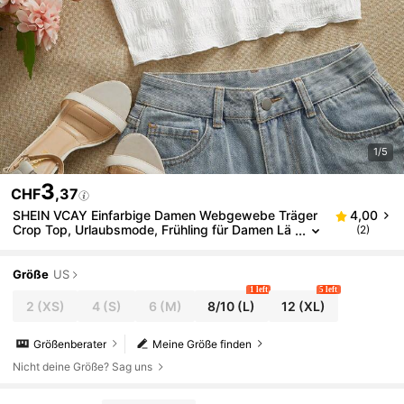
1/5
3
CHF
,37
SHEIN VCAY Einfarbige Damen Webgewebe Träger
4,00
Crop Top, Urlaubsmode, Frühling für Damen Lä
(2)
ssig Urlaub
Größe
US
1 left
5 left
2
(XS)
4
(S)
6
(M)
8/10
(L)
12
(XL)
Größenberater
Meine Größe finden
Nicht deine Größe? Sag uns