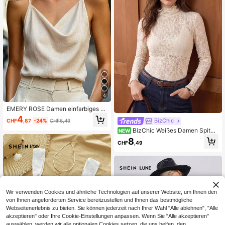
4
EMERY ROSE Damen einfarbiges mi
nimalistisches Casual Trägerhemd
4
BizChic
CHF
,87
-24%
CHF6,49
BizChic Weißes Damen Spitze
NEW
n T-Shirt, gerader Ausschnitt, schm
8
CHF
,49
ale Passform, vielseitig einsetzbar,
Schichten, Herbst, französisch eleg
ant, sexy, elegant, schlankmachen
d, Büro, Pendeln, Geschäft, Arbeitsp
latz, sozial, Urlaub, formell, Hallowe
en, Feiertag, täglich, lässig, Ausflug,
Date, Geburtstag, Party, Treffen, Url
Wir verwenden Cookies und ähnliche Technologien auf unserer Website, um Ihnen den
aub, Land, minimalistisch, Y2K, Stre
von Ihnen angeforderten Service bereitzustellen und Ihnen das bestmögliche
etstyle
Webseitenerlebnis zu bieten. Sie können jederzeit nach Ihrer Wahl "Alle ablehnen", "Alle
akzeptieren" oder Ihre Cookie-Einstellungen anpassen. Wenn Sie "Alle akzeptieren"
auswählen, werden wir alle optionalen Cookies setzen, die uns helfen, den