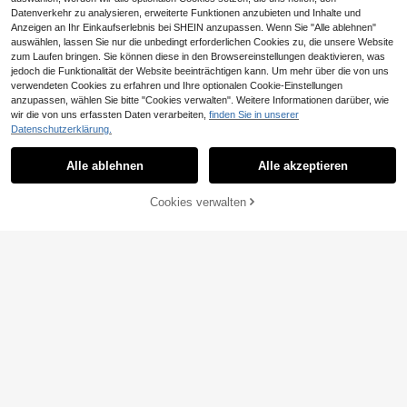
Datenverkehr zu analysieren, erweiterte Funktionen anzubieten und Inhalte und
Anzeigen an Ihr Einkaufserlebnis bei SHEIN anzupassen. Wenn Sie "Alle ablehnen"
auswählen, lassen Sie nur die unbedingt erforderlichen Cookies zu, die unsere Website
zum Laufen bringen. Sie können diese in den Browsereinstellungen deaktivieren, was
jedoch die Funktionalität der Website beeinträchtigen kann. Um mehr über die von uns
verwendeten Cookies zu erfahren und Ihre optionalen Cookie-Einstellungen
anzupassen, wählen Sie bitte "Cookies verwalten". Weitere Informationen darüber, wie
SHEIN VCAY Sommer Urlaub einfar
wir die von uns erfassten Daten verarbeiten,
finden Sie in unserer
biges Strick Slim Fit Crop Top für Fr
3
Datenschutzerklärung.
CHF
,82
auen, Frühling/Sommer, Lässig Urla
ub, Boho Strand, Boho Chic, Countr
SHEIN LUNE Damen V-Ausschnitt
y Konzert, Urlaubsfestival, Strand,
Cut Out Baumwolle Stickerei Lässig
5
Alle ablehnen
Alle akzeptieren
CHF
,79
-44%
CHF10,49
Old Money Stil, gestrickte Textur St
Urlaub Elegant Träger Camisole
off
Cookies verwalten
ZUM WARENKORB HINZUFÜGEN
4