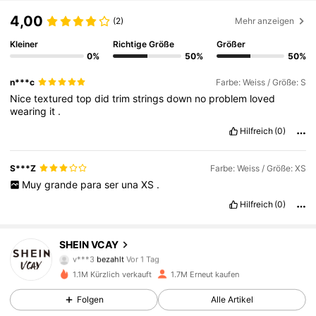
4,00
(2)
Mehr anzeigen
Kleiner
Richtige Größe
Größer
0%
50%
50%
n***c
Farbe: Weiss / Größe: S
Nice
textured
top
did
trim
strings
down
no
problem
loved
wearing
it
.
Hilfreich
(0)
S***Z
Farbe: Weiss / Größe: XS
Muy
grande
para
ser
una
XS
.
Hilfreich
(0)
794K Follower
4,85
SHEIN VCAY
v***3
bezahlt
Vor 1 Tag
P***o
ist
Vor 8 Stunden
gefolgt
1.1M Kürzlich verkauft
1.7M Erneut kaufen
794K Follower
4,85
Folgen
Alle Artikel