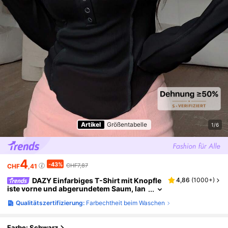
Artikel
Größentabelle
1/6
4
-43%
CHF7,87
CHF
,41
DAZY Einfarbiges T-Shirt mit Knopfle
4,86
(
1000+
)
iste vorne und abgerundetem Saum, lan
gärmliges Damenoberteil
Qualitätszertifizierung:
Farbechtheit beim Waschen
Farbe: Schwarz