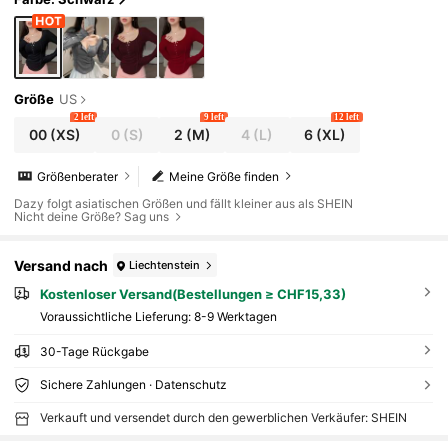
Größe
US
2 left
9 left
12 left
00
(XS)
0
(S)
2
(M)
4
(L)
6
(XL)
Größenberater
Meine Größe finden
Dazy folgt asiatischen Größen und fällt kleiner aus als SHEIN
Nicht deine Größe? Sag uns
Versand nach
Liechtenstein
Kostenloser Versand(Bestellungen ≥ CHF15,33)
Voraussichtliche Lieferung:
8-9 Werktagen
30-Tage Rückgabe
Sichere Zahlungen · Datenschutz
Verkauft und versendet durch den gewerblichen Verkäufer: SHEIN