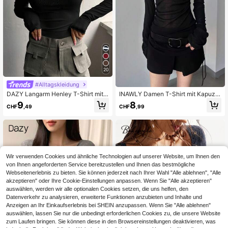
20
#Alltagskleidung
DAZY Langarm Henley T-Shirt mit h
INAWLY Damen T-Shirt mit Kapuze,
alber Knopfleiste, Herbstkleidung
einfarbig, transparent, plissiert, Kord
9
8
CHF
,49
CHF
,99
elzug
Wir verwenden Cookies und ähnliche Technologien auf unserer Website, um Ihnen den
von Ihnen angeforderten Service bereitzustellen und Ihnen das bestmögliche
Webseitenerlebnis zu bieten. Sie können jederzeit nach Ihrer Wahl "Alle ablehnen", "Alle
akzeptieren" oder Ihre Cookie-Einstellungen anpassen. Wenn Sie "Alle akzeptieren"
auswählen, werden wir alle optionalen Cookies setzen, die uns helfen, den
Datenverkehr zu analysieren, erweiterte Funktionen anzubieten und Inhalte und
Anzeigen an Ihr Einkaufserlebnis bei SHEIN anzupassen. Wenn Sie "Alle ablehnen"
auswählen, lassen Sie nur die unbedingt erforderlichen Cookies zu, die unsere Website
zum Laufen bringen. Sie können diese in den Browsereinstellungen deaktivieren, was