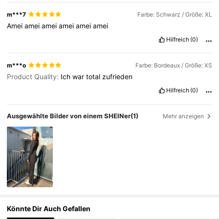
2M Follower
4,84
m***7
Farbe: Schwarz / Größe: XL
Amei
amei
amei
amei
amei
amei
Hilfreich
(0)
m***o
Farbe: Bordeaux / Größe: XS
Product Quality:
Ich
war
total
zufrieden
Hilfreich
(0)
Ausgewählte Bilder von einem SHEINer
(1)
Mehr anzeigen
Könnte Dir Auch Gefallen