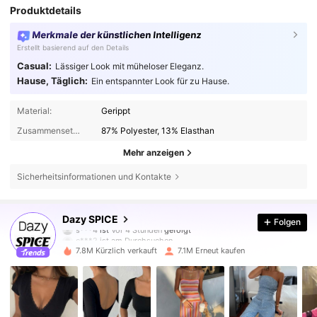
Produktdetails
Merkmale der künstlichen Intelligenz
Erstellt basierend auf den Details
Casual:
Lässiger Look mit müheloser Eleganz.
Hause, Täglich:
Ein entspannter Look für zu Hause.
Material:
Gerippt
Zusammensetzung:
87% Polyester, 13% Elasthan
Mehr anzeigen
Sicherheitsinformationen und Kontakte
2M Follower
4,84
Dazy SPICE
Folgen
c***2
ist am Durchsuchen
2M Follower
4,84
7.8M Kürzlich verkauft
7.1M Erneut kaufen
2M Follower
4,84