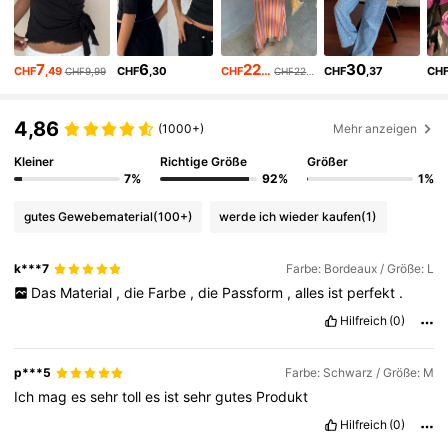
2M Follower
4,84
7
6
22
30
CHF
,49
CHF
,30
CHF
,49
CHF
,37
CH
CHF9,99
CHF22,70
2M Follower
4,84
4,86
(1000+)
Mehr anzeigen
2M Follower
4,84
Kleiner
Richtige Größe
Größer
7%
92%
1%
2M Follower
4,84
gutes Gewebematerial
(100+)
werde ich wieder kaufen
(1)
k***7
Farbe: Bordeaux / Größe: L
2M Follower
4,84
Das
Material
,
die
Farbe
,
die
Passform
,
alles
ist
perfekt
.
Hilfreich
(0)
2M Follower
4,84
p***5
Farbe: Schwarz / Größe: M
2M Follower
Ich
mag
es
sehr
toll
es
ist
sehr
gutes
Produkt
4,84
Hilfreich
(0)