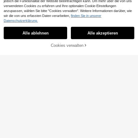
jedoch die Funktionalität der Website beeinträchtigen kann. Um mehr über die von uns
verwendeten Cookies zu erfahren und Ihre optionalen Cookie-Einstellungen
anzupassen, wählen Sie bitte "Cookies verwalten". Weitere Informationen darüber, wie
wir die von uns erfassten Daten verarbeiten,
finden Sie in unserer
Datenschutzerklärung.
#Koreanischer Stil
Bohemela
Alle ablehnen
Alle akzeptieren
DAZY Damen Slim Fit transparentes
Bohemela Damen Lässig einfarbige
Langarm T-Shirt, Herbstkleidung
s Strick T-Shirt mit quadratischem
5
12
CHF
,62
-22%
CHF7,26
CHF
,74
-25%
CHF16,99
Ausschnitt und Glockenärmeln
Cookies verwalten
ZUM WARENKORB HINZUFÜGEN