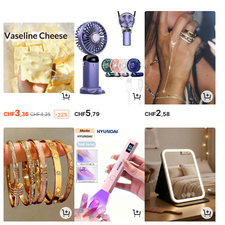
3
5
2
CHF
,36
CHF
,79
CHF
,58
CHF4,35
-22%