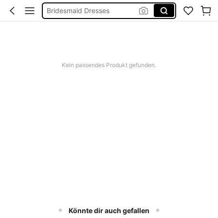
Bridesmaid Dresses
Burkini
Squishies
Linen
Kein passendes Produkt gefunden.
Könnte dir auch gefallen