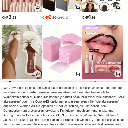
3
2
1
CHF
,58
CHF
,96
CHF
,98
CHF2,97
8
1
3
CHF
,88
CHF
,18
CHF
,60
CHF4,00
Wir verwenden Cookies und ähnliche Technologien auf unserer Website, um Ihnen den
-10%
von Ihnen angeforderten Service bereitzustellen und Ihnen das bestmögliche
Webseitenerlebnis zu bieten. Sie können jederzeit nach Ihrer Wahl "Alle ablehnen", "Alle
akzeptieren" oder Ihre Cookie-Einstellungen anpassen. Wenn Sie "Alle akzeptieren"
auswählen, werden wir alle optionalen Cookies setzen, die uns helfen, den
Datenverkehr zu analysieren, erweiterte Funktionen anzubieten und Inhalte und
Anzeigen an Ihr Einkaufserlebnis bei SHEIN anzupassen. Wenn Sie "Alle ablehnen"
auswählen, lassen Sie nur die unbedingt erforderlichen Cookies zu, die unsere Website
zum Laufen bringen. Sie können diese in den Browsereinstellungen deaktivieren, was