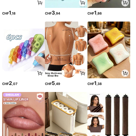
1
3
1
CHF
,18
CHF
,94
CHF
,86
2
5
1
CHF
,07
CHF
,49
CHF
,38