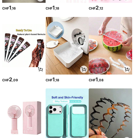
1
1
2
CHF
,16
CHF
,18
CHF
,12
2
1
1
CHF
,09
CHF
,18
CHF
,08