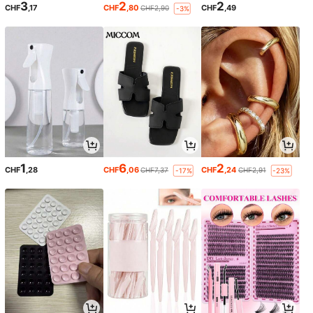
3
2
2
CHF
,17
CHF
,80
CHF
,49
CHF2,90
-3%
1
6
2
CHF
,28
CHF
,06
CHF
,24
CHF7,37
CHF2,91
-17%
-23%