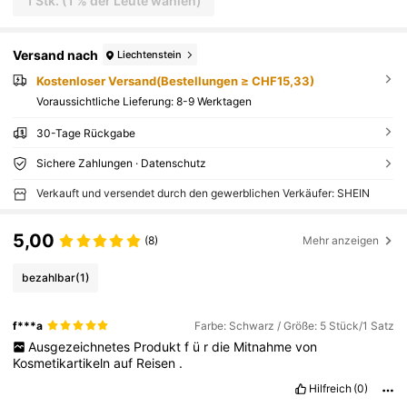
1 Stk. (1 % der Leute wählen)
Versand nach
Liechtenstein
Kostenloser Versand(Bestellungen ≥ CHF15,33)
Voraussichtliche Lieferung:
8-9 Werktagen
30-Tage Rückgabe
Sichere Zahlungen · Datenschutz
Verkauft und versendet durch den gewerblichen Verkäufer: SHEIN
5,00
(8)
Mehr anzeigen
bezahlbar
(1)
f***a
Farbe: Schwarz / Größe: 5 Stück/1 Satz
Ausgezeichnetes
Produkt
f
ü
r
die
Mitnahme
von
Kosmetikartikeln
auf
Reisen
.
Hilfreich
(0)