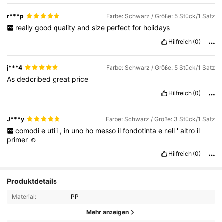
r***p
Farbe: Schwarz / Größe: 5 Stück/1 Satz
really
good
quality
and
size
perfect
for
holidays
Hilfreich
(0)
j***4
Farbe: Schwarz / Größe: 5 Stück/1 Satz
As
dedcribed
great
price
Hilfreich
(0)
J***y
Farbe: Schwarz / Größe: 3 Stück/1 Satz
comodi
e
utili
,
in
uno
ho
messo
il
fondotinta
e
nell
'
altro
il
primer
☺️
Hilfreich
(0)
Produktdetails
Material:
PP
Mehr anzeigen