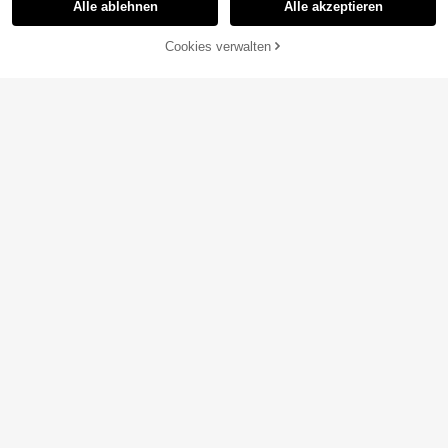
Alle ablehnen
Alle akzeptieren
Sorry, dieses Produkt ist ausverkauft.
Cookies verwalten
AUSVERKAUFT