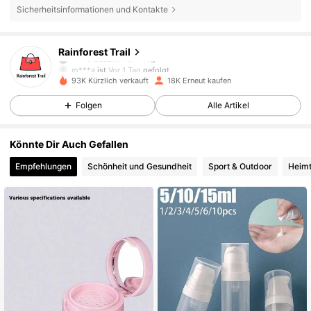
Sicherheitsinformationen und Kontakte
2.7K Follower
4,87
Rainforest Trail
m***a
ist
Vor 1 Tag
gefolgt
2.7K Follower
4,87
93K Kürzlich verkauft
18K Erneut kaufen
Folgen
Alle Artikel
2.7K Follower
4,87
Könnte Dir Auch Gefallen
2.7K Follower
4,87
Empfehlungen
Schönheit und Gesundheit
Sport & Outdoor
Heimt
2.7K Follower
4,87
2.7K Follower
4,87
2.7K Follower
4,87
2.7K Follower
4,87