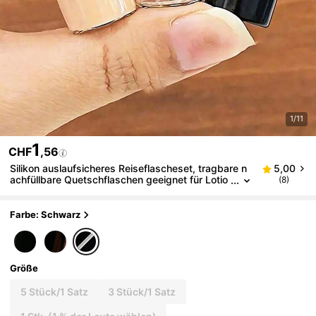
1/11
1
CHF
,56
Silikon auslaufsicheres Reiseflascheset, tragbare n
5,00
achfüllbare Quetschflaschen geeignet für Lotio
(8)
nen, Toilettenartikel, Camping, Reisezubehör
Farbe: Schwarz
Größe
5 Stück/1 Satz
3 Stück/1 Satz