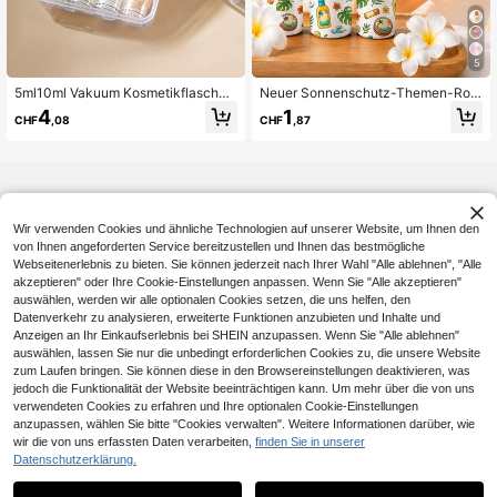
5
5ml10ml Vakuum Kosmetikflaschen
Neuer Sonnenschutz-Themen-Roll
Set, tragbare leere Probenbehälter
ball-Lotion-Applikator, abnehmbare
4
1
CHF
,08
CHF
,87
mit Pumpe, mehrfach verwendbare
r Sonnenschutz-Applikator, geeign
auslaufsichere Reise-Unterflasche
et für Sommer, Strand, Pool, Outdoo
n für Wasser, Milch & flüssiges Mak
r, unverzichtbar für Frauen
e-up
Wir verwenden Cookies und ähnliche Technologien auf unserer Website, um Ihnen den
von Ihnen angeforderten Service bereitzustellen und Ihnen das bestmögliche
Webseitenerlebnis zu bieten. Sie können jederzeit nach Ihrer Wahl "Alle ablehnen", "Alle
akzeptieren" oder Ihre Cookie-Einstellungen anpassen. Wenn Sie "Alle akzeptieren"
auswählen, werden wir alle optionalen Cookies setzen, die uns helfen, den
Datenverkehr zu analysieren, erweiterte Funktionen anzubieten und Inhalte und
Anzeigen an Ihr Einkaufserlebnis bei SHEIN anzupassen. Wenn Sie "Alle ablehnen"
Ähnliche vorrätige Artikel anzeigen
Alle ansehen
auswählen, lassen Sie nur die unbedingt erforderlichen Cookies zu, die unsere Website
zum Laufen bringen. Sie können diese in den Browsereinstellungen deaktivieren, was
jedoch die Funktionalität der Website beeinträchtigen kann. Um mehr über die von uns
verwendeten Cookies zu erfahren und Ihre optionalen Cookie-Einstellungen
anzupassen, wählen Sie bitte "Cookies verwalten". Weitere Informationen darüber, wie
wir die von uns erfassten Daten verarbeiten,
finden Sie in unserer
Datenschutzerklärung.