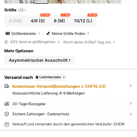
Größe
US
19 left
27 left
28 left
2
(XS)
4/6
(S)
8
(M)
10/12
(L)
Größenberater
Meine Größe finden
93%
fand es größengetreu
Nicht deine Größe? Sag uns
Mehr Optionen
Asymmetrischer Ausschnitt
Versand nach
Liechtenstein
Kostenloser Versand(Bestellungen ≥ CHF15,33)
Voraussichtliche Lieferung:
8-9 Werktagen
30-Tage Rückgabe
Sichere Zahlungen · Datenschutz
Verkauft und versendet durch den gewerblichen Verkäufer: SHEIN