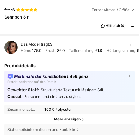
f***6
Farbe: Altrosa / Größe: M
Sehr
sch
ö
n
Hilfreich
(0)
Das Model trägt:
S
Höhe:
175.0
Brust :
86.0
Taillenumfang:
61.0
Hüftungsumfang:
Produktdetails
Merkmale der künstlichen Intelligenz
Erstellt basierend auf den Details
Gewebter Stoff:
Strukturierte Textur mit lässigem Stil.
Casual:
Entspannt und einfach zu stylen.
Zusammensetzung:
100% Polyester
Mehr anzeigen
Sicherheitsinformationen und Kontakte