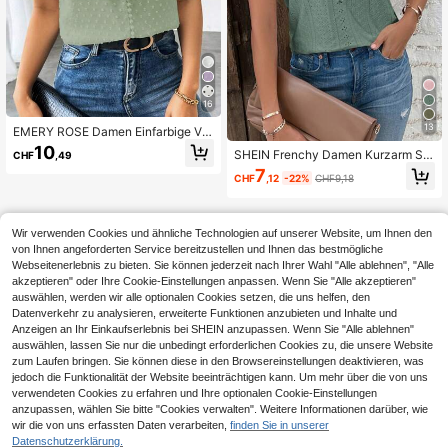
16
13
EMERY ROSE Damen Einfarbige V-
Ausschnitt Kurzarm Lässig Mode Bl
10
SHEIN Frenchy Damen Kurzarm Shi
CHF
,49
use
rt aus strukturierter Stoff mit Spitze
7
CHF
,12
-22%
CHF9,18
n Patchwork für den Sommer
Wir verwenden Cookies und ähnliche Technologien auf unserer Website, um Ihnen den
von Ihnen angeforderten Service bereitzustellen und Ihnen das bestmögliche
Webseitenerlebnis zu bieten. Sie können jederzeit nach Ihrer Wahl "Alle ablehnen", "Alle
akzeptieren" oder Ihre Cookie-Einstellungen anpassen. Wenn Sie "Alle akzeptieren"
auswählen, werden wir alle optionalen Cookies setzen, die uns helfen, den
Datenverkehr zu analysieren, erweiterte Funktionen anzubieten und Inhalte und
Anzeigen an Ihr Einkaufserlebnis bei SHEIN anzupassen. Wenn Sie "Alle ablehnen"
auswählen, lassen Sie nur die unbedingt erforderlichen Cookies zu, die unsere Website
zum Laufen bringen. Sie können diese in den Browsereinstellungen deaktivieren, was
jedoch die Funktionalität der Website beeinträchtigen kann. Um mehr über die von uns
verwendeten Cookies zu erfahren und Ihre optionalen Cookie-Einstellungen
anzupassen, wählen Sie bitte "Cookies verwalten". Weitere Informationen darüber, wie
wir die von uns erfassten Daten verarbeiten,
finden Sie in unserer
Datenschutzerklärung.