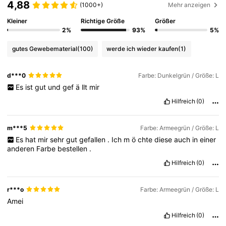
4,88
(1000+)
Mehr anzeigen
Kleiner
Richtige Größe
Größer
2%
93%
5%
gutes Gewebematerial
(100)
werde ich wieder kaufen
(1)
d***0
Farbe: Dunkelgrün / Größe: L
Es
ist
gut
und
gef
ä
llt
mir
Hilfreich
(0)
m***5
Farbe: Armeegrün / Größe: L
Es
hat
mir
sehr
gut
gefallen
.
Ich
m
ö
chte
diese
auch
in
einer
anderen
Farbe
bestellen
.
Hilfreich
(0)
r***o
Farbe: Armeegrün / Größe: L
Amei
Hilfreich
(0)