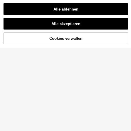
Alle ablehnen
Alle akzeptieren
Cookies verwalten
ZUM WARENKORB HINZUFÜGEN