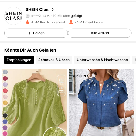
823K Follower
4,84
SHEIN Clasi
n***6
ist am Durchsuchen
823K Follower
4,84
4.7M Kürzlich verkauft
7.5M Erneut kaufen
Folgen
Alle Artikel
823K Follower
4,84
Könnte Dir Auch Gefallen
Empfehlungen
Schmuck & Uhren
Unterwäsche & Nachtwäsche
823K Follower
4,84
823K Follower
4,84
823K Follower
4,84
823K Follower
4,84