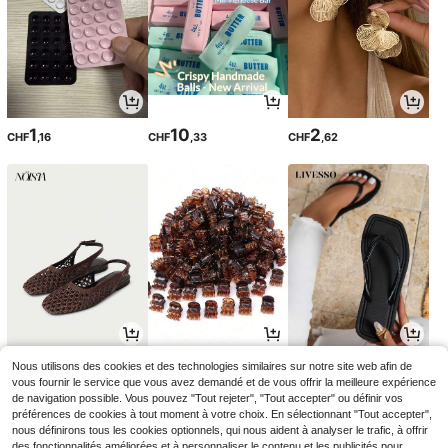
1
10
2
CHF
,16
CHF
,33
CHF
,62
11
1
6
Nous utilisons des cookies et des technologies similaires sur notre site web afin de
CHF
,99
CHF
,08
CHF
,08
vous fournir le service que vous avez demandé et de vous offrir la meilleure expérience
de navigation possible. Vous pouvez "Tout rejeter", "Tout accepter" ou définir vos
préférences de cookies à tout moment à votre choix. En sélectionnant "Tout accepter",
nous définirons tous les cookies optionnels, qui nous aident à analyser le trafic, à offrir
des fonctionnalités améliorées et à personnaliser le contenu et les publicités pour