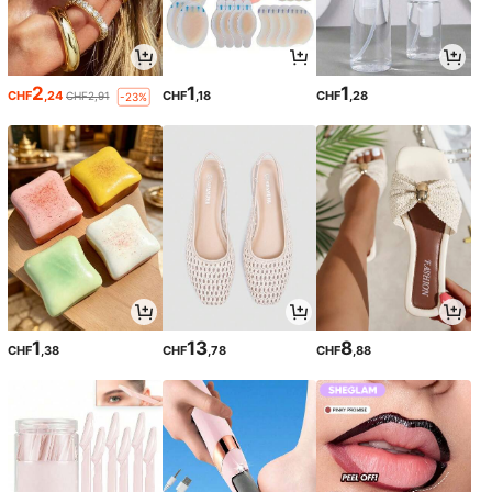
2
1
1
CHF
,24
CHF
,18
CHF
,28
CHF2,91
-23%
1
13
8
CHF
,38
CHF
,78
CHF
,88