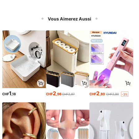
Vous Aimerez Aussi
1
2
2
CHF
,18
CHF
,96
CHF
,80
CHF2,97
CHF2,90
-3%