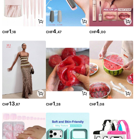
1
4
4
CHF
,18
CHF
,47
CHF
,00
13
1
1
CHF
,87
CHF
,28
CHF
,08