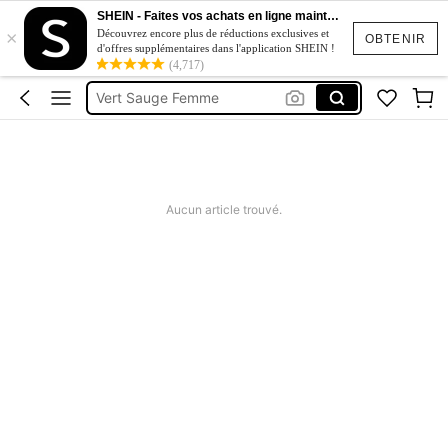
SHEIN - Faites vos achats en ligne maintenant
Robe New 2026
×
Découvrez encore plus de réductions exclusives et
OBTENIR
d'offres supplémentaires dans l'application SHEIN !
Tunique Coton Sans Manches
(4,717)
Vert Sauge Femme
Manteau D'été
Haut Lin Femme
Robe New 2026
Aucun article trouvé.
Tunique Coton Sans Manches