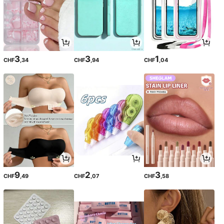
3
3
1
CHF
,34
CHF
,94
CHF
,04
9
2
3
CHF
,49
CHF
,07
CHF
,58