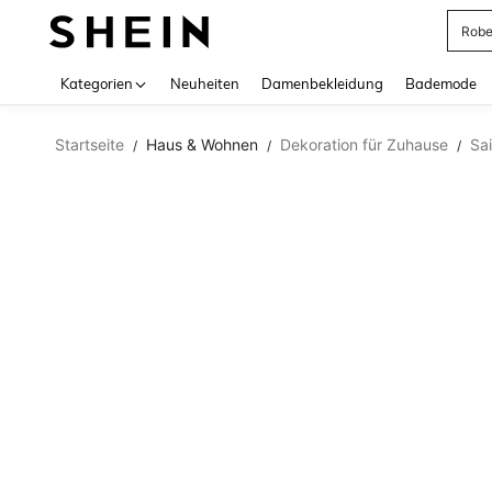
Rob
Use up 
Kategorien
Neuheiten
Damenbekleidung
Bademode
Startseite
Haus & Wohnen
Dekoration für Zuhause
Sa
/
/
/