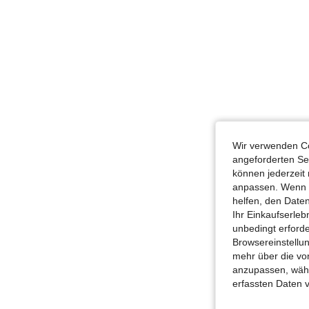
Wir verwenden Co
angeforderten Ser
können jederzeit 
anpassen. Wenn Si
helfen, den Date
Ihr Einkaufserle
unbedingt erford
Browsereinstellun
mehr über die vo
anzupassen, wähle
erfassten Daten 