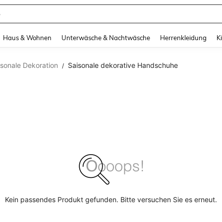
e
and down arrow keys to navigate search Zuletzt gesucht and Suche und Finde. Pr
Haus & Wohnen
Unterwäsche & Nachtwäsche
Herrenkleidung
K
isonale Dekoration
Saisonale dekorative Handschuhe
/
Kein passendes Produkt gefunden. Bitte versuchen Sie es erneut.