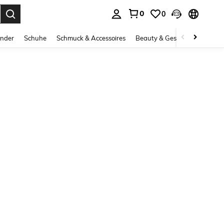
0
0
ess Enter to select.
inder
Schuhe
Schmuck & Accessoires
Beauty & Gesundheit
Gro