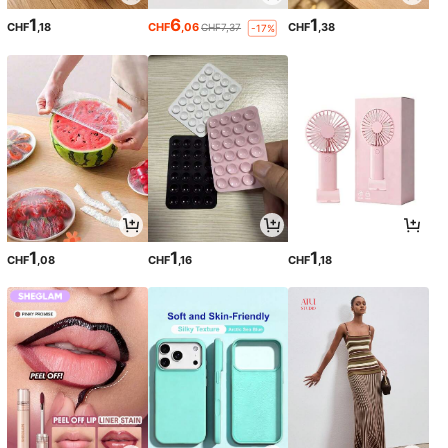
1
6
1
CHF
,18
CHF
,06
CHF
,38
CHF7,37
-17%
1
1
1
CHF
,08
CHF
,16
CHF
,18