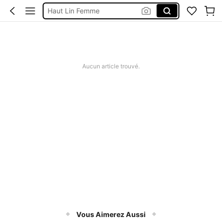
Haut Lin Femme
Robe New 2026
Tunique Coton Sans Manches
Aucun article trouvé.
Vous Aimerez Aussi