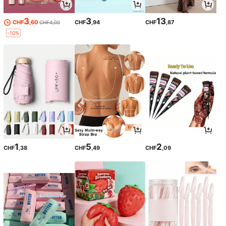
3
3
13
CHF
,60
CHF
,94
CHF
,87
CHF4,00
-10%
1
5
2
CHF
,38
CHF
,49
CHF
,09