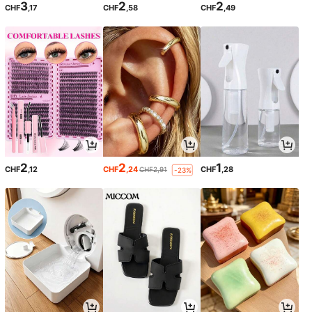
3
2
2
CHF
,17
CHF
,58
CHF
,49
2
2
1
CHF
,12
CHF
,24
CHF
,28
CHF2,91
-23%