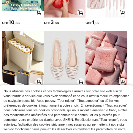
10
3
1
CHF
,33
CHF
,88
CHF
,18
2
13
1
Nous utilisons des cookies et des technologies similaires sur notre site web afin de
CHF
,96
CHF
,78
CHF
,28
CHF2,97
vous fournir le service que vous avez demandé et de vous offrir la meilleure expérience
de navigation possible. Vous pouvez "Tout rejeter", "Tout accepter" ou définir vos
préférences de cookies à tout moment à votre choix. En sélectionnant "Tout accepter",
nous définirons tous les cookies optionnels, qui nous aident à analyser le trafic, à offrir
des fonctionnalités améliorées et à personnaliser le contenu et les publicités pour
compléter votre expérience d'achat avec SHEIN. En sélectionnant "Tout rejeter", vous
autorisez l'utilisation des cookies strictement nécessaires qui permettent à notre site
web de fonctionner. Vous pouvez les désactiver en modifiant les paramètres de votre