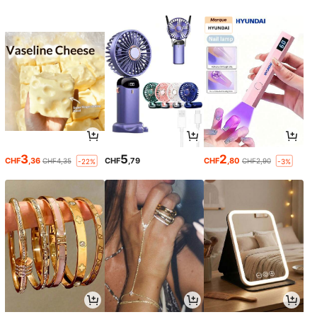
3
5
2
CHF
,36
CHF
,79
CHF
,80
CHF4,35
CHF2,90
-22%
-3%