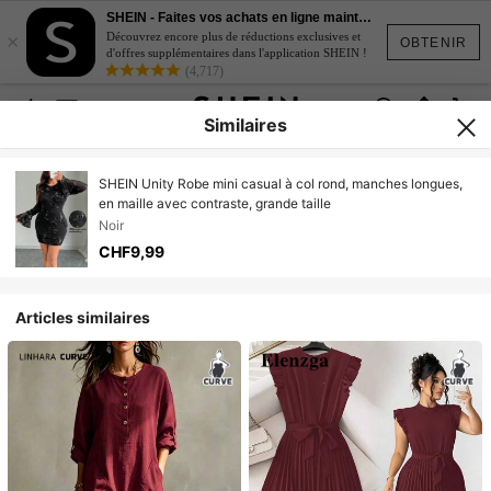
SHEIN - Faites vos achats en ligne maintenant
×
Découvrez encore plus de réductions exclusives et
OBTENIR
d'offres supplémentaires dans l'application SHEIN !
(4,717)
Similaires
SHEIN Unity Robe mini casual à col rond, manches longues,
en maille avec contraste, grande taille
Noir
CHF9,99
Articles similaires