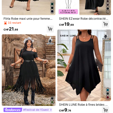
20
(4XL)
13
Guide des tailles
Flirla Robe maxi unie pour femmes
SHEIN EZwear Robe décontractée
avec col ras-du-cou et ourlet pliss
noire grande taille pour femmes
33 restant
Pas votre taille? Dites-nous
19
CHF
,99
é, taille grande
21
CHF
,98
Expédition à
Liechtenstein
Livraison gratuite(Commandes ≥ CHF15,33)
Estimation de livraison:
8-9 jours ouvrés
Retours sous 30 jour(s)
Paiements sécurisés · Protection de la vie privée
Détails Du Produit
Matériel:
Tissu tricoté
Composition:
96.0% Polyester, 4.0% Élasthanne
Voir plus
SHEIN LUNE Robe à fines brides un
Informations de sécurité et contacts
icolore asymétrique
9
#Festival de l'Ouest
CHF
,74