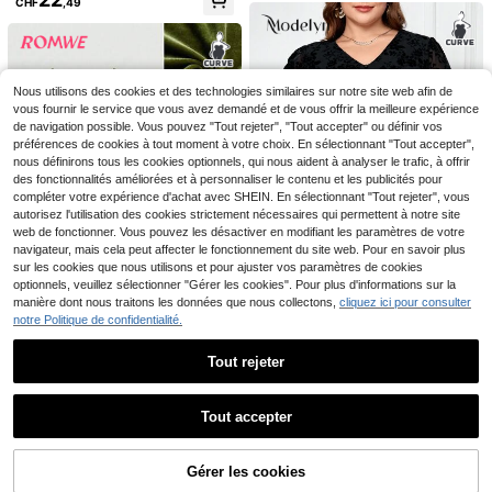
CHF
,49
mprimé fleurs de lys bourgeons, en
élégante à encolure en V et manch
11
GalTyme Robe d'été élégante noire
maille plissée transparente avec do
CHF
,99
-22%
CHF15,47
es à volants pour grandes tailles
et blanche grande taille, robe-cami
ublure, ourlet asymétrique, sans bre
15
CHF
,74
sole en dentelle 2 en 1 et t-shirt à m
telles, manches à volants, col carr
anches courtes et col rond, tenue st
é, pour rendez-vous, soirée, cockta
reetwear décontractée pour une fêt
il, petite robe d'été pour femmes gr
Nous utilisons des cookies et des technologies similaires sur notre site web afin de
e d'anniversaire
ande taille, violet multicolore
vous fournir le service que vous avez demandé et de vous offrir la meilleure expérience
de navigation possible. Vous pouvez "Tout rejeter", "Tout accepter" ou définir vos
préférences de cookies à tout moment à votre choix. En sélectionnant "Tout accepter",
nous définirons tous les cookies optionnels, qui nous aident à analyser le trafic, à offrir
des fonctionnalités améliorées et à personnaliser le contenu et les publicités pour
compléter votre expérience d'achat avec SHEIN. En sélectionnant "Tout rejeter", vous
autorisez l'utilisation des cookies strictement nécessaires qui permettent à notre site
web de fonctionner. Vous pouvez les désactiver en modifiant les paramètres de votre
navigateur, mais cela peut affecter le fonctionnement du site web. Pour en savoir plus
sur les cookies que nous utilisons et pour ajuster vos paramètres de cookies
optionnels, veuillez sélectionner "Gérer les cookies". Pour plus d'informations sur la
manière dont nous traitons les données que nous collectons,
cliquez ici pour consulter
notre Politique de confidentialité.
Modelyn CURVE
Modelyn Robe grande taille à col e
#Robe délicate
Tout rejeter
n V, manches lanternes, jacquard, p
31
ROMWE Fairycore Robe nuisette e
4
CHF
,99
atchwork en maille, couleur unie
SHEIN PETITE CURVE
n velours français avec garniture e
Afficher les articles similaires en stock
Voir tout
19
CHF
,49
-5%
CHF20,66
n dentelle pour femmes grandes tail
SHEIN PETITE CURVE Cardigan fe
SHEIN BAE CURVE
Tout accepter
les
mme décontracté, élégant, minimali
30 restant
SHEIN BAE Robe courte à volants à
Désolés, ce produit est épuisé.
ste et mignon, en tissu de couleur u
pois noirs col V pour femmes grand
7
17
nie avec col claudine, manches cou
CHF
,52
-37%
CHF11,99
CHF
,99
-25%
CHF23,99
es tailles, idéale pour les fêtes de N
rtes élastiques, design bicolore noir
Gérer les cookies
EN RUPTURE DE STOCK
oël et le port quotidien
et blanc, tailles petites et grandes