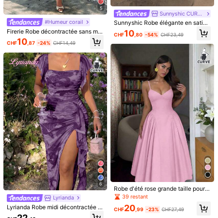
5
Sunnyshic CURVE
#Humeur corail
Sunnyshic Robe élégante en satin
à imprimé floral pour femmes, conv
Firerie Robe décontractée sans ma
10
CHF
,80
-54%
CHF23,49
enant pour le bureau, les sorties dé
Enliva
Floreya
nches à imprimé floral pour femmes
10
contractées, les vacances, le thé ro
CHF
,87
-24%
CHF14,49
grandes tailles
Enliva Robe en tricot plissée à col a
Robe élégante de travail décontract
mantique, les fêtes sur la plage. Do
symétrique et manches courtes, no
ée chic pour femme grande taille, ta
15
29
s nu, coupe évasée, longueur longu
CHF
,37
-24%
CHF20,49
CHF
,99
uvelle robe élégante de printemps/é
ille cintrée, blanche, pour l'été
e
té en grande taille, robe de soirée d
écontractée et polyvalente, robe à
une épaule, robe de couleur crème,
robe courte trapèze., Pour les forme
s de corps pomme et rondes
6
Robe d'été rose grande taille pour f
emme, couleur unie, avec empièce
39 restant
Lyrianda
ment latéral, buste froncé, bretelles
12
20
Lyrianda Robe midi décontractée él
spaghetti, style sexy et élégant, po
CHF
,99
-23%
CHF27,49
égante minimaliste style français, i
ur resort, mariage et soirée
22
SHEIN Frenchy Robe de vacances
#Styles en dentelle et transparents