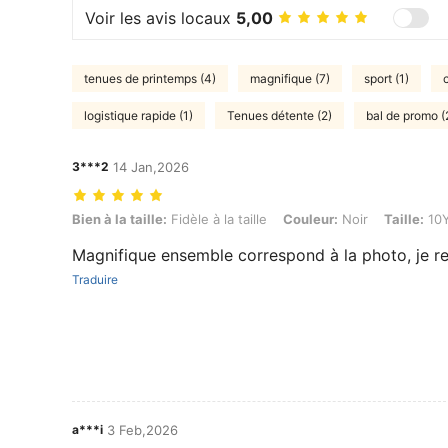
Voir les avis locaux
5,00
tenues de printemps (4)
magnifique (7)
sport (1)
logistique rapide (1)
Tenues détente (2)
bal de promo (
3***2
14 Jan,2026
Bien à la taille: Fidèle à la taille, Couleur: Noir, Taille: 10Y
Bien à la taille:
Fidèle à la taille
Couleur:
Noir
Taille:
10
Magnifique ensemble correspond à la photo, je 
Traduire
a***i
3 Feb,2026