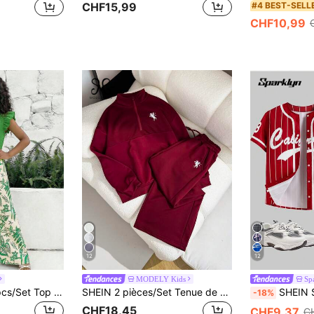
#4 BEST-SELL
CHF15,99
CHF10,99
12
12
MODELY Kids
Sp
SHEIN Sparklyn 2pcs/Set Top à manches volantées texturées tricotées pour filles préadolescentes & Pantalon droit imprimé, Vert sauge Vacances d'été tropicales, Style décontracté de vacances
SHEIN 2 pièces/Set Tenue de mode décontractée pour filles, style de rueSweat-shirtat-shirt à col montant avec fermeture éclair, manches longues, coupe ample, et pantalon large à jambes amples. Ensemble de pantalons de sport, convient pour le port quotidien et l'entraînement
SHEIN Sparklyn Veste ample noire à rayure
-18%
CHF18,45
CHF9,37
C