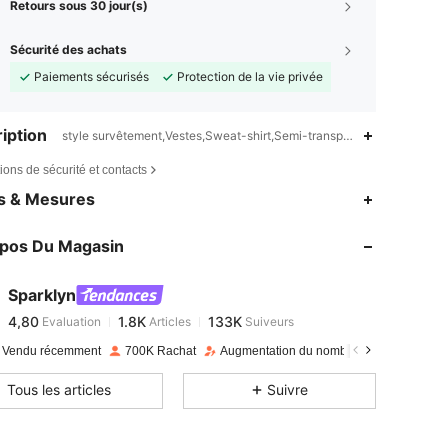
Retours sous 30 jour(s)
Sécurité des achats
Paiements sécurisés
Protection de la vie privée
iption
style survêtement,Vestes,Sweat-shirt,Semi-transparent
ions de sécurité et contacts
4,80
1.8K
133K
es & Mesures
opos Du Magasin
4,80
1.8K
133K
Sparklyn
4,80
1.8K
133K
Evaluation
Articles
Suiveurs
n***i
payé
Il y a 1 jour
 Vendu récemment
700K Rachat
Augmentation du nombre d'abonnés : 49
4,80
1.8K
133K
Tous les articles
Suivre
4,80
1.8K
133K