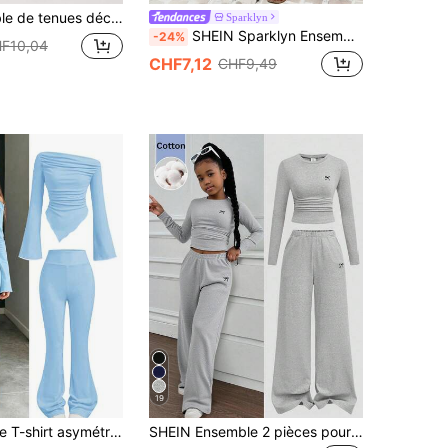
3 pièces : haut à manches courtes imprimé à col rond + caraco à bretelles spaghetti de couleur unie + short court imprimé, vêtements de fête d'été pour enfants
Sparklyn
SHEIN Sparklyn Ensemble de vacances d'été pour filles avec débardeur à nœud rayé et pantalon droit
-24%
F10,04
CHF7,12
CHF9,49
19
emium vintage douce et cool, dopamine, bleu ciel Morandi, bleu océan style sel, chill chill, rentrée scolaire, Y2K, festival de musique, BM, vintage américain doux
SHEIN Ensemble 2 pièces pour fille préadolescente, Top à manches longues et pantalon avec motif nœud polyvalent, gris clair