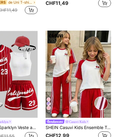
de Uni T-shirts pour filles
ERS
CHF11,49
CHF11,49
18
arklyn
Casuvi Kids
s et imprimé lettre rétro pour préadolescentes, débardeur ajusté jaune et shorts jaunes
SHEIN Casuvi Kids Ensemble T-shirt pour filles (grandes) transition automne/hiver, style sportif & preppy, ensemble T-shirt à manches courtes & short blocs de couleurs rose & vert foncé, design coupe ample et ajustée pour l'été, tissu léger, convient pour le port quotidien, les sports décontractés ou les tenues
CHF12,99
HF11,55