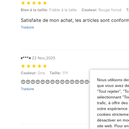
Bien à la taille: Fidèle à la taille, Couleur: Rouge foncé, Taille: 10Y
Bien à la taille:
Fidèle à la taille
Couleur:
Rouge foncé
T
Satisfaite de mon achat, les articles sont conform
Traduire
e***a
22 Nov,2025
Couleur: Gris, Taille: 11Y
Couleur:
Gris
Taille:
11Y
Nous utilisons des
😍😍😍😍😍😍😍😍😍😍😍😍😍😍😍😍
que vous avez dem
Traduire
"Tout rejeter", "
sélectionnant "To
trafic, à offrir d
votre expérience 
cookies stricteme
désactiver en mod
site web. Pour en