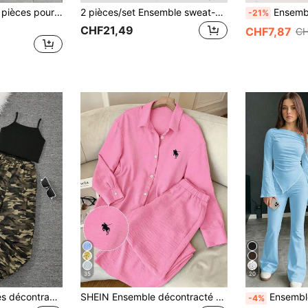
SHEIN Ensemble 2 pièces pour fille préadolescente, Top à capuche à cordon de serrage bordeaux pur et pantalon large, style décontracté Old Money polyvalent, printemps et automne, rentrée scolaire
2 pièces/set Ensemble sweat-shirt col montant et short avec motif lettre New York pour jeunes filles, décontracté. Chaud pour l'école, les déplacements, les sorties. Convient pour être porté avec une veste, un gilet ou un manteau. Automne/Hiver
Ensemble de tenues décontractées et polyvalentes à la mode pour filles 
-21%
CHF21,49
CHF7,87
CH
35
20
Ensemble de tenues décontractées pour filles adolescentes, 3 pièces avec haut à capuche en maille décontracté à manches longues, débardeur à mailles côtelées et pantalon cargo à motif camouflage.
SHEIN Ensemble décontracté chemise à manches longues avec graphique de chevalier et pantalon pour jeune fille
Ensemble T-shirt asymétrique pour filles préadolescentes, style BM Ballet, mode pr
-4%