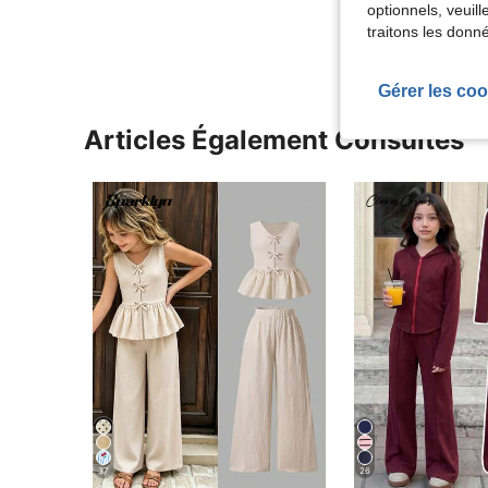
Voir Plus D
optionnels, veuil
traitons les donn
Gérer les coo
Articles Également Consultés
37
26