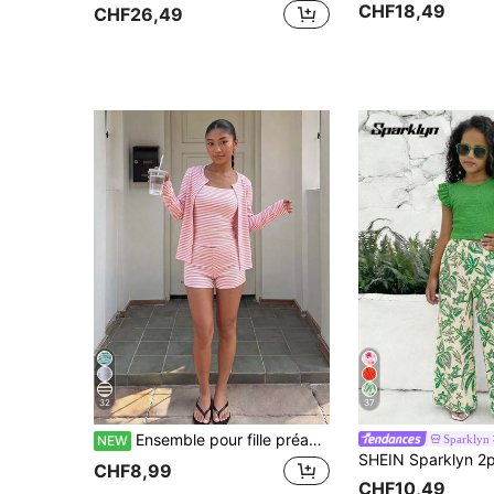
CHF18,49
CHF26,49
32
37
Ensemble pour fille préadolescente de vacances avec débardeur à rayures et blocs de couleurs, short à taille coulissante et cardigan tricoté à manches longues
Sparklyn
NEW
CHF8,99
CHF10,49