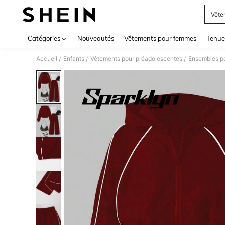
Vête
Use up 
Catégories
Nouveautés
Vêtements pour femmes
Tenue
Accueil
Enfants
Vêtements pour préadolescentes
Ensembles po
/
/
/