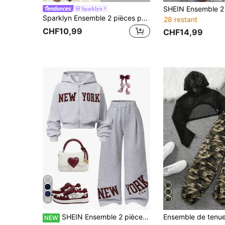
Sparklyn
Sparklyn Ensemble 2 pièces pour fille préadolescente avec top à nœud papillon texturé et ourlet à volants, et pantalon long ample
28 restant
CHF10,99
CHF14,99
20
SHEIN Ensemble 2 pièces pour filles : veste zippée à capuche à manches longues avec taille et poignets resserrés, sweat-shirt court à capuche, pantalon de sport décontracté 2 en 1 à taille élastique, coupe ample et jambes larges, automne
NEW