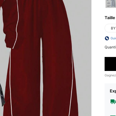
Taille
8Y
Gui
Quanti
Gagnez
Exp