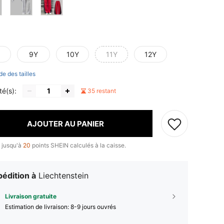
9Y
10Y
11Y
12Y
de des tailles
té(s):
35 restant
AJOUTER AU PANIER
 jusqu'à
20
points SHEIN calculés à la caisse.
édition à
Liechtenstein
Livraison gratuite
Estimation de livraison:
8-9 jours ouvrés