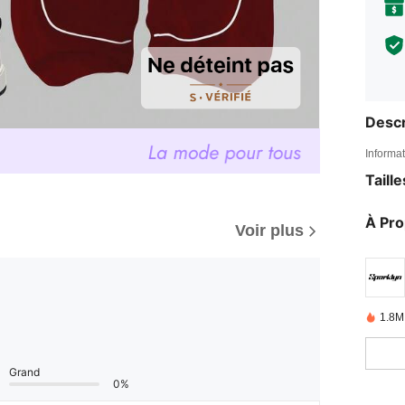
Descr
Informat
Taill
À Pr
Voir plus
1.8M
Grand
0%