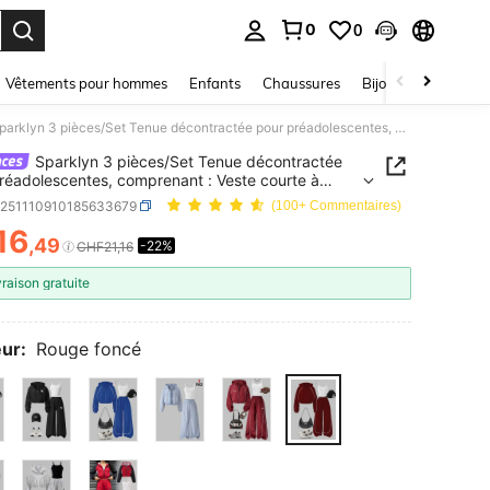
0
0
ouver. Press Enter to select.
Vêtements pour hommes
Enfants
Chaussures
Bijoux Et Accessoir
Sparklyn 3 pièces/Set Tenue décontractée pour préadolescentes, comprenant : Veste courte à capuche zippée avec bordure côtelée, Débardeur blanc et Pantalon large, Ensemble automnal
Sparklyn 3 pièces/Set Tenue décontractée
réadolescentes, comprenant : Veste courte à
e zippée avec bordure côtelée, Débardeur blanc
k251110910185633679
(100+ Commentaires)
talon large, Ensemble automnal
16
,49
-22%
ICE AND AVAILABILITY
CHF21,16
vraison gratuite
ur:
Rouge foncé