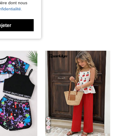
nière dont nous
fidentialité.
ejeter
8