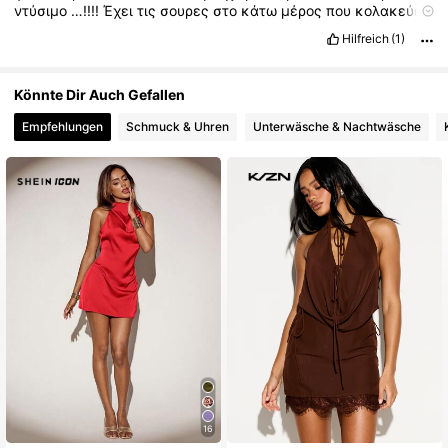
ντύσιμο
…!!!!
Έχει
τις
σουρες
στο
κάτω
μέρος
που
κολακεύει
το
σώμα
..!!!!
Ακριβώς,
ίδιο
με
τις
φωτογραφίες
Hilfreich
(1)
Könnte Dir Auch Gefallen
Empfehlungen
Schmuck & Uhren
Unterwäsche & Nachtwäsche
16