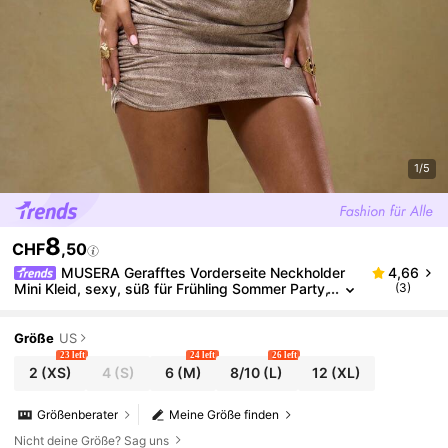
1/5
8
CHF
,50
MUSERA Gerafftes Vorderseite Neckholder
4,66
Mini Kleid, sexy, süß für Frühling Sommer Party,
(3)
Ausgehen, Urlaub, Festival
Größe
US
23 left
24 left
26 left
2
(XS)
4
(S)
6
(M)
8/10
(L)
12
(XL)
Größenberater
Meine Größe finden
Nicht deine Größe? Sag uns