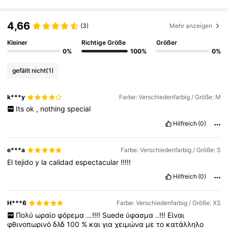
4.3M Follower
4,83
4,66
(3)
Mehr anzeigen
4.3M Follower
4,83
Kleiner
Richtige Größe
Größer
0%
100%
0%
gefällt nicht
(1)
4.3M Follower
4,83
k***y
Farbe: Verschiedenfarbig / Größe: M
Its
ok
,
nothing
special
4.3M Follower
4,83
Hilfreich
(0)
4.3M Follower
4,83
e***a
Farbe: Verschiedenfarbig / Größe: S
El
tejido
y
la
calidad
espectacular
!!!!!
Hilfreich
(0)
4.3M Follower
4,83
H***6
Farbe: Verschiedenfarbig / Größe: XS
Πολύ
ωραίο
φόρεμα
…!!!!
Suede
ύφασμα
..!!!
Είναι
φθινοπωρινό
δλδ
100
%
και
για
χειμώνα
με
το
κατάλληλο