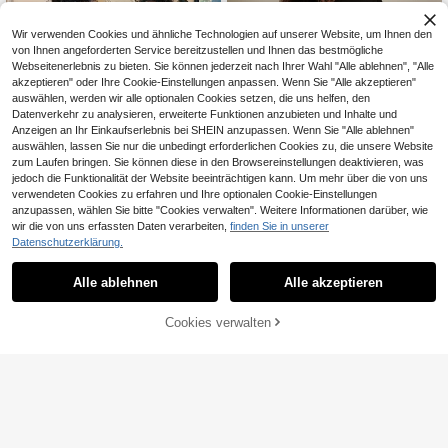
Wir verwenden Cookies und ähnliche Technologien auf unserer Website, um Ihnen den
von Ihnen angeforderten Service bereitzustellen und Ihnen das bestmögliche
Webseitenerlebnis zu bieten. Sie können jederzeit nach Ihrer Wahl "Alle ablehnen", "Alle
akzeptieren" oder Ihre Cookie-Einstellungen anpassen. Wenn Sie "Alle akzeptieren"
auswählen, werden wir alle optionalen Cookies setzen, die uns helfen, den
Datenverkehr zu analysieren, erweiterte Funktionen anzubieten und Inhalte und
Anzeigen an Ihr Einkaufserlebnis bei SHEIN anzupassen. Wenn Sie "Alle ablehnen"
auswählen, lassen Sie nur die unbedingt erforderlichen Cookies zu, die unsere Website
zum Laufen bringen. Sie können diese in den Browsereinstellungen deaktivieren, was
jedoch die Funktionalität der Website beeinträchtigen kann. Um mehr über die von uns
verwendeten Cookies zu erfahren und Ihre optionalen Cookie-Einstellungen
anzupassen, wählen Sie bitte "Cookies verwalten". Weitere Informationen darüber, wie
MISSGUIDED
wir die von uns erfassten Daten verarbeiten,
finden Sie in unserer
Datenschutzerklärung.
MISSGUIDED Schwarzes figurbeto
ntes Minikleid mit Spitzenbesatz, h
9
#Sommer Satin Kleid
CHF
,80
ohem Ausschnitt mit Cut-out-Detail
Alle ablehnen
Alle akzeptieren
Aloruh Sexy rückenfreies Minikleid
und kurzen Ärmeln, perfekt für Part
mit tiefem gerafftem Ausschnitt und
y-Nächte
14
CHF
,99
Bindeträgern, Urlaubsoutfit Damen
Cookies verwalten
ZUM WARENKORB HINZUFÜGEN
Partykleid