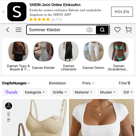
Bikini
SHEIN-Jetzt Online Einkaufen
×
Entdecke weitere exklusive Rabatte und zusätzliche
Kleider
HOLEN
Angebote in der SHEIN APP!
(4,717)
Sommer Kleider
Zwei Teiler Damen
Sommerkleider Für Damen
Bikini
Damen Tops &
Damen
Damen
Damen Kleider
Damen Denim
Blusen & T-
Unterteile
Strandkleidun
Shirts
g
Empfehlungen
Beliebtest
Preis
Filter
Kategorie
Größe
Material
Muster
Stil