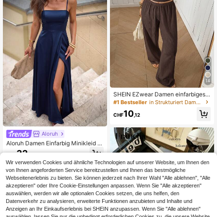
14
SHEIN EZwear Damen einfarbiges p
lissiertes Top und lange Hose mit el
#1 Bestseller
in Strukturiert Damen-Zweiteiler
astischem Bund, lässiges Set für de
10
n Alltag
CHF
,12
Aloruh
Aloruh Damen Einfarbig Minikleid m
it Spaghettiträgern und gekreuztem
32
CHF
,99
Rückenausschnitt, lässiges Kleid, B
Wir verwenden Cookies und ähnliche Technologien auf unserer Website, um Ihnen den
rautjungfernkleid
von Ihnen angeforderten Service bereitzustellen und Ihnen das bestmögliche
Webseitenerlebnis zu bieten. Sie können jederzeit nach Ihrer Wahl "Alle ablehnen", "Alle
akzeptieren" oder Ihre Cookie-Einstellungen anpassen. Wenn Sie "Alle akzeptieren"
auswählen, werden wir alle optionalen Cookies setzen, die uns helfen, den
Datenverkehr zu analysieren, erweiterte Funktionen anzubieten und Inhalte und
Anzeigen an Ihr Einkaufserlebnis bei SHEIN anzupassen. Wenn Sie "Alle ablehnen"
auswählen, lassen Sie nur die unbedingt erforderlichen Cookies zu, die unsere Website