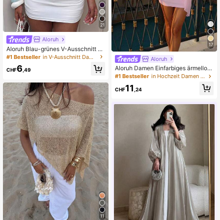
21
Aloruh
17
Aloruh Blau-grünes V-Ausschnitt 3/
4-Ärmel figurbetontes T-Shirt
#1 Bestseller
in V-Ausschnitt Damen Oberteile, Blusen & T-Shirts
Aloruh
6
Aloruh Damen Einfarbiges ärmellos
CHF
,49
es Mini-Kleid, geeignet für Strandur
#1 Bestseller
in Hochzeit Damen Minikleider
laub
11
CHF
,24
11