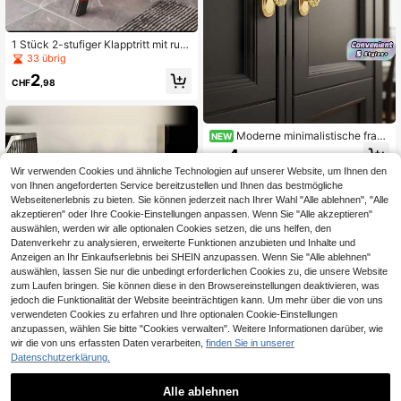
1 Stück 2-stufiger Klapptritt mit ruts
chfesten Trittstufen, faltbares Desig
33 übrig
n, stabil und langanhaltend, geeign
2
et für Küche und Zuhause
CHF
,98
Moderne minimalistische franz
NEW
ösische Stil Griffe aus massiver Zin
4
CHF
,52
klegierung, glänzendes Gold Einloc
Wir verwenden Cookies und ähnliche Technologien auf unserer Website, um Ihnen den
h Leicht-Luxus Zuggriffe, dekorativ
e Beschläge für Kleiderschränke, S
von Ihnen angeforderten Service bereitzustellen und Ihnen das bestmögliche
chubladen und Küchenschränke.
Webseitenerlebnis zu bieten. Sie können jederzeit nach Ihrer Wahl "Alle ablehnen", "Alle
akzeptieren" oder Ihre Cookie-Einstellungen anpassen. Wenn Sie "Alle akzeptieren"
auswählen, werden wir alle optionalen Cookies setzen, die uns helfen, den
Datenverkehr zu analysieren, erweiterte Funktionen anzubieten und Inhalte und
Anzeigen an Ihr Einkaufserlebnis bei SHEIN anzupassen. Wenn Sie "Alle ablehnen"
auswählen, lassen Sie nur die unbedingt erforderlichen Cookies zu, die unsere Website
zum Laufen bringen. Sie können diese in den Browsereinstellungen deaktivieren, was
jedoch die Funktionalität der Website beeinträchtigen kann. Um mehr über die von uns
verwendeten Cookies zu erfahren und Ihre optionalen Cookie-Einstellungen
anzupassen, wählen Sie bitte "Cookies verwalten". Weitere Informationen darüber, wie
wir die von uns erfassten Daten verarbeiten,
finden Sie in unserer
Datenschutzerklärung.
2-3 stufiger verstellbarer Acryl Aus
stellungsständer, klarer Tischplatte
3
Alle ablehnen
CHF
,89
-22%
CHF5,02
nspeicher, trapezförmiger Tischplat