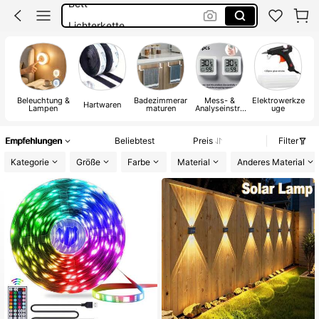
Lichterkette
Deko
Schminktisch
Beleuchtung &
Badezimmerar
Mess- &
Elektrowerkze
Ma
Hartwaren
Lampen
maturen
Analyseinstru
uge
Wa
mente
Empfehlungen
Beliebtest
Preis
Filter
Kategorie
Größe
Farbe
Material
Anderes Material