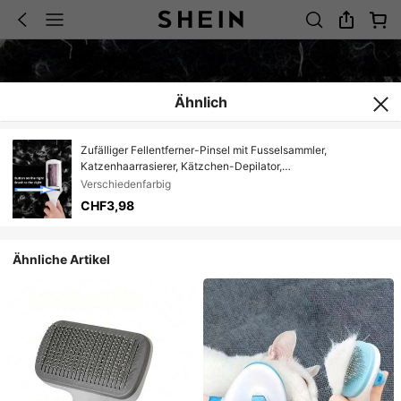
Ähnlich
Zufälliger Fellentferner-Pinsel mit Fusselsammler,
Katzenhaarrasierer, Kätzchen-Depilator,
Tierhaarentfernungswerkzeug. Schnelle Fellentfernung,
Verschiedenfarbig
Reinigungsgerät für Zuhause
CHF3,98
Ähnliche Artikel