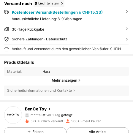
Versand nach
Liechtenstein
Kostenloser Versand(Bestellungen ≥ CHF15,33)
Voraussichtliche Lieferung:
8-9 Werktagen
30-Tage Rückgabe
Sichere Zahlungen · Datenschutz
Verkauft und versendet durch den gewerblichen Verkäufer: SHEIN
Produktdetails
Material:
Harz
Mehr anzeigen
Sicherheitsinformationen und Kontakte
222 Follower
4,80
BenCe Toy
222 Follower
4,80
m***s
ist
Vor 1 Tag
gefolgt
222 Follower
4,80
5K+ Kürzlich verkauft
500+ Erneut kaufen
222 Follower
4,80
Folgen
Alle Artikel