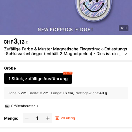
1/10
3
CHF
,12
Zufällige Farbe & Muster Magnetische Fingerdruck-Entlastungs
-Schlüsselanhänger (enthält 2 Magnetperlen) - Dies ist ein
flexibler magnetischer Druck-Entlastungs-Schlüsselanhäng
er, der die Funktionen eines Puzzle-Spielzeugs, eines cartoon-t
hematischen Stressabbau-Artikels und eines coolen Spielzeug
Größe
s kombiniert. Dieses tragbare Finger-Spielzeug ist für den Eins
20 left
atz im Büro, in der Schule, im Freien und bei verschiedenen and
1 Stück, zufällige Ausführung
eren Gelegenheiten geeignet.
Höhe
:
2 cm
Breite
:
3 cm
Länge
:
16 cm
Nettogewicht
:
40 g
Größenberater
Menge:
20 übrig