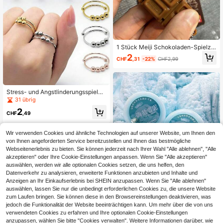
1 Stück Meiji Schokoladen-Spielze
ug, 3D Stressabbau Anhänger, 202
2
CHF
,31
-22%
CHF2,99
6 Neu Hochwertige Snap Spielzeug
- Geschenk für Freunde, Feiertage,
Geburtstag, Sammlung, Präsent
Stress- und Angstlinderungsspielze
ug, wie Messingperlen-Spinner-Rin
31 übrig
ge, geeignet für Spielzeug, Spiele,
2
Hobbys, Sammlungen, Partyzubehö
CHF
,49
r, kreatives Jugendspielzeug, Stres
slinderungsspielzeug für Jugendlic
he, Geschenke zu Feiertagen, Vale
Wir verwenden Cookies und ähnliche Technologien auf unserer Website, um Ihnen den
ntinstag und Geburtstag.
von Ihnen angeforderten Service bereitzustellen und Ihnen das bestmögliche
Webseitenerlebnis zu bieten. Sie können jederzeit nach Ihrer Wahl "Alle ablehnen", "Alle
akzeptieren" oder Ihre Cookie-Einstellungen anpassen. Wenn Sie "Alle akzeptieren"
auswählen, werden wir alle optionalen Cookies setzen, die uns helfen, den
Datenverkehr zu analysieren, erweiterte Funktionen anzubieten und Inhalte und
Anzeigen an Ihr Einkaufserlebnis bei SHEIN anzupassen. Wenn Sie "Alle ablehnen"
Meersalz Schnee Schlamm Drucke
auswählen, lassen Sie nur die unbedingt erforderlichen Cookies zu, die unsere Website
ntlastung Neues Produkt Schlamm,
3
zum Laufen bringen. Sie können diese in den Browsereinstellungen deaktivieren, was
CHF
,88
Geburtstagsgeschenk - Perfektes
jedoch die Funktionalität der Website beeinträchtigen kann. Um mehr über die von uns
Geschenk - Geschenk
verwendeten Cookies zu erfahren und Ihre optionalen Cookie-Einstellungen
anzupassen, wählen Sie bitte "Cookies verwalten". Weitere Informationen darüber, wie