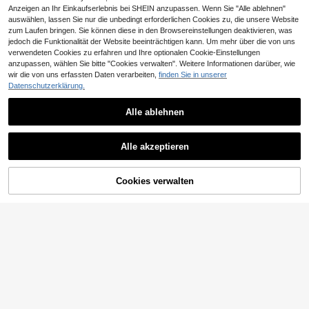
Anzeigen an Ihr Einkaufserlebnis bei SHEIN anzupassen. Wenn Sie "Alle ablehnen"
auswählen, lassen Sie nur die unbedingt erforderlichen Cookies zu, die unsere Website
zum Laufen bringen. Sie können diese in den Browsereinstellungen deaktivieren, was
jedoch die Funktionalität der Website beeinträchtigen kann. Um mehr über die von uns
verwendeten Cookies zu erfahren und Ihre optionalen Cookie-Einstellungen
anzupassen, wählen Sie bitte "Cookies verwalten". Weitere Informationen darüber, wie
wir die von uns erfassten Daten verarbeiten,
finden Sie in unserer
50 Stück atmungsaktive transparen
Datenschutzerklärung.
te Obst-Netzbeutel, Insekten- und
4 übrig
1 Stück Garten Pflanzentasche mit
Vogelschutz, geeignet für Tomaten,
Fächern, Gitter Pflanzentasche, Ko
23 übrig
4
Weintrauben, gute Lichtdurchlässig
CHF
,73
mbinations-Pflanzentasche, praktis
Alle ablehnen
keit, beeinträchtigt die Belüftung ni
6
che Pflanzentasche mit Unterteilun
CHF
,25
cht, geeignet für Obstgärten und Ha
gen
usgärten
Alle akzeptieren
Cookies verwalten
ZUM WARENKORB HINZUFÜGEN
3 Stück extra große rechteckige Pfl
anzentaschen mit Griffen, 27L Fass
22 übrig
ungsvermögen, faltbar, strapazierfä