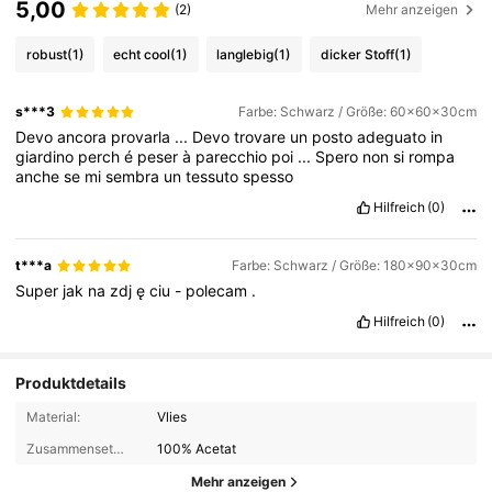
5,00
(2)
Mehr anzeigen
robust
(1)
echt cool
(1)
langlebig
(1)
dicker Stoff
(1)
s***3
Farbe: Schwarz / Größe: 60x60x30cm
Devo
ancora
provarla
...
Devo
trovare
un
posto
adeguato
in
giardino
perch
é
peser
à
parecchio
poi
...
Spero
non
si
rompa
anche
se
mi
sembra
un
tessuto
spesso
Hilfreich
(0)
t***a
Farbe: Schwarz / Größe: 180x90x30cm
Super
jak
na
zdj
ę
ciu
-
polecam
.
Hilfreich
(0)
Produktdetails
Material:
Vlies
Zusammensetzung:
100% Acetat
Mehr anzeigen