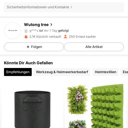
Sicherheitsinformationen und Kontakte
245 Follower
4,82
Wutong tree
g***s
ist
Vor 1 Tag
gefolgt
2.1K Kürzlich verkauft
250 Erneut kaufen
245 Follower
4,82
Folgen
Alle Artikel
245 Follower
4,82
Könnte Dir Auch Gefallen
Empfehlungen
Werkzeug & Heimwerkerbedarf
Heimtextilien
Es
245 Follower
4,82
245 Follower
4,82
245 Follower
4,82