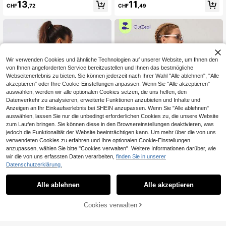
men Yoga Lang Tank Top, Fitness S
loses Langarm Top, einfarbiges Rag
13
11
CHF
,72
CHF
,49
hirt Schnelltrocknend Lang Top Min
lanärmel Slim Fit Crop T-Shirt, geei
imalistisch Kreuz-Rücken Rückenfr
gnet für den täglichen Gebrauch
ei Trainingskleidung, Geeignet für al
le Jahreszeiten Weiß Sommer Sport
Wir verwenden Cookies und ähnliche Technologien auf unserer Website, um Ihnen den
von Ihnen angeforderten Service bereitzustellen und Ihnen das bestmögliche
Webseitenerlebnis zu bieten. Sie können jederzeit nach Ihrer Wahl "Alle ablehnen", "Alle
akzeptieren" oder Ihre Cookie-Einstellungen anpassen. Wenn Sie "Alle akzeptieren"
auswählen, werden wir alle optionalen Cookies setzen, die uns helfen, den
Datenverkehr zu analysieren, erweiterte Funktionen anzubieten und Inhalte und
Anzeigen an Ihr Einkaufserlebnis bei SHEIN anzupassen. Wenn Sie "Alle ablehnen"
auswählen, lassen Sie nur die unbedingt erforderlichen Cookies zu, die unsere Website
zum Laufen bringen. Sie können diese in den Browsereinstellungen deaktivieren, was
jedoch die Funktionalität der Website beeinträchtigen kann. Um mehr über die von uns
verwendeten Cookies zu erfahren und Ihre optionalen Cookie-Einstellungen
anzupassen, wählen Sie bitte "Cookies verwalten". Weitere Informationen darüber, wie
wir die von uns erfassten Daten verarbeiten,
finden Sie in unserer
15
4
Datenschutzerklärung.
Eassivo
OutZeal
Eassivo Eassivo Lässig, einfaches R
OutZeal Damen Gym Top Outdoor
Alle ablehnen
Alle akzeptieren
acerback Sport-Tanktop
weiß Tank Top einfarbig Sommer Fr
7
5
CHF
,76
CHF
,24
ühling Fitness Yoga Lässig Kühl Me
sh Design Aktiv Tops
Cookies verwalten
ZUM WARENKORB HINZUFÜGEN