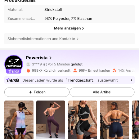
Produktdetails
Material:
Strickstoff
Zusammensetzung:
93% Polyester, 7% Elasthan
Mehr anzeigen
Sicherheitsinformationen und Kontakte
359K Follower
4,86
Powerista
3***9
ist
Vor 5 Minuten
gefolgt
m***z
ist am Durchsuchen
359K Follower
4,86
999K+ Kürzlich verkauft
99K+ Erneut kaufen
14% Anstieg 
Dieser Laden wurde als
「Trendgeschäft」
ausgewählt
359K Follower
4,86
Folgen
Alle Artikel
359K Follower
4,86
359K Follower
4,86