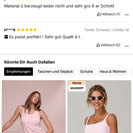
Material
ü
berzeugt
leider
nicht
und
sehr
gro
ß
er
Schnitt
Hilfreich
(1)
H***8
Farbe: Schwarz / Größe: M
Es
passt
perfekt
!
Sehr
gut
Qualit
ä
t
.
Hilfreich
(0)
Könnte Dir Auch Gefallen
Empfehlungen
Taschen und Gepäck
Schuhe
Haus & Wohnen