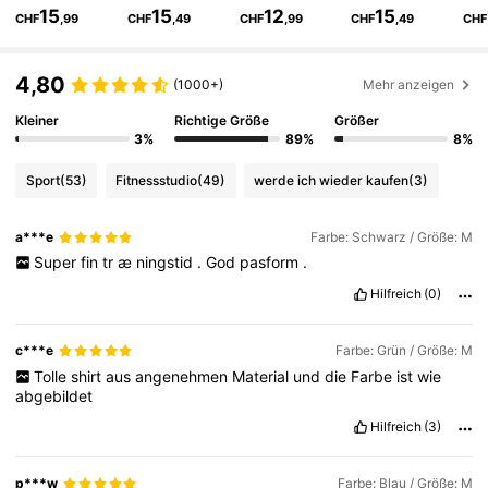
15
15
12
15
CHF
,99
CHF
,49
CHF
,99
CHF
,49
CHF
359K Follower
4,86
4,80
(1000+)
Mehr anzeigen
Kleiner
Richtige Größe
Größer
359K Follower
4,86
3%
89%
8%
Sport
(53)
Fitnessstudio
(49)
werde ich wieder kaufen
(3)
359K Follower
4,86
a***e
Farbe: Schwarz / Größe: M
Super
fin
tr
æ
ningstid
.
God
pasform
.
359K Follower
4,86
Hilfreich
(0)
359K Follower
4,86
c***e
Farbe: Grün / Größe: M
Tolle
shirt
aus
angenehmen
Material
und
die
Farbe
ist
wie
abgebildet
359K Follower
4,86
Hilfreich
(3)
p***w
Farbe: Blau / Größe: M