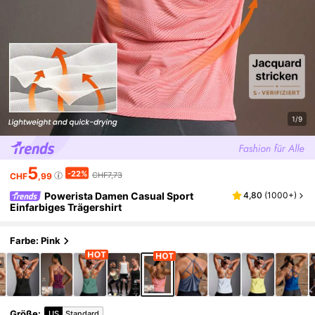
1/9
5
-22%
CHF7,73
CHF
,99
Powerista Damen Casual Sport
4,80
(
1000+
)
Einfarbiges Trägershirt
Farbe: Pink
Größe
:
US
Standard