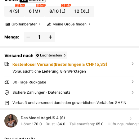
23 left
19 left
28 left
4
(S)
6
(M)
8/10
(L)
12
(XL)
Größenberater
Meine Größe finden
Menge:
Versand nach
Liechtenstein
Kostenloser Versand(Bestellungen ≥ CHF15,33)
Voraussichtliche Lieferung:
8-9 Werktagen
30-Tage Rückgabe
Sichere Zahlungen · Datenschutz
Verkauft und versendet durch den gewerblichen Verkäufer: SHEIN
Das Model trägt:
US 4 (S)
Höhe:
170.0
Brust :
84.0
Taillenumfang:
65.0
Hüftungsumfang: