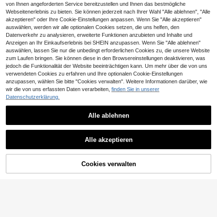
ng, kann Medikamente, Kosmetika,
schluss, zum Aufbewahren von Son
von Ihnen angeforderten Service bereitzustellen und Ihnen das bestmögliche
heim, Büro, Geschenk zum Schulan
Handy und andere kleine Gegenstä
nencreme, Snacks, Bikini und Stran
fang, Weihnachtsgeschenk, Urlaub
Webseitenerlebnis zu bieten. Sie können jederzeit nach Ihrer Wahl "Alle ablehnen", "Alle
nde organisieren; Reiseessenzial, g
dessentials. Geeignet für Schwimm
sgeschenk, Reiseessential und Hei
akzeptieren" oder Ihre Cookie-Einstellungen anpassen. Wenn Sie "Alle akzeptieren"
eeignet als Weihnachtsgeschenk, p
en, Strand, Tauchen und Sommerurl
mdekoration. Reise-Medikamenten
auswählen, werden wir alle optionalen Cookies setzen, die uns helfen, den
ersonalisierte Geschenktasche, klei
aub, Schulanfang, Kreuzfahrt-Esse
organizer, Outdoor-Erste-Hilfe-Set.
nes Austauschgeschenk oder Heim
Datenverkehr zu analysieren, erweiterte Funktionen anzubieten und Inhalte und
ntial, Geschenk für Freunde, Famili
dekoration
Anzeigen an Ihr Einkaufserlebnis bei SHEIN anzupassen. Wenn Sie "Alle ablehnen"
e, beste Freunde, Klassenkamerade
n und Hochzeit (Brautjungfer). Geb
auswählen, lassen Sie nur die unbedingt erforderlichen Cookies zu, die unsere Website
urtstag, Feiertagsparty, Abschlussz
zum Laufen bringen. Sie können diese in den Browsereinstellungen deaktivieren, was
eit, Schulanfangszeit, Lehrertagsge
jedoch die Funktionalität der Website beeinträchtigen kann. Um mehr über die von uns
schenk, Abschlussgeschenk
verwendeten Cookies zu erfahren und Ihre optionalen Cookie-Einstellungen
anzupassen, wählen Sie bitte "Cookies verwalten". Weitere Informationen darüber, wie
wir die von uns erfassten Daten verarbeiten,
finden Sie in unserer
33
Datenschutzerklärung.
Kreative magnetische 7-Fach Pillen
dose, großer Wochen-Spender, Mini
Neue Ouchie Pouch Aufbewahrung
3
CHF
,48
faltbare Medikamentenaufbewahru
stasche - Erste-Hilfe-Set, Kulturbe
Alle ablehnen
3
Tragbare medizinische Tasche mit s
CHF
,06
-23%
CHF4,00
ng für Reisen, Geschäftsreisen und
utel, Reiseutensilien, farbenfrohes
Tragbarer süßer Mini-Erste-Hilfe-K
üßem Pillenmuster, tragbare Campi
1
Senioren
Design geeignet für Medikamente,
Ähnliche vorrätige Artikel anzeigen
CHF
,11
-24%
CHF1,47
Alle ansehen
asten, medizinische Notfall-Aufbe
ng-Medizintasche, kompaktes Erst
1
Kosmetik und Reisebedarf, persönli
CHF
,23
wahrungstasche, Pillenorganizer, u
e-Hilfe-Set, tragbare Aufbewahrun
Alle akzeptieren
che Pflegeorganizer-Tasche, tragb
nverzichtbar für Zuhause, Outdoor-
gstasche für Reisen und Zuhause, k
Sorry, dieses Produkt ist ausverkauft.
are medizinische Aufbewahrungsta
Camping, Schulanfang, Strandurlau
leine Medizintasche, praktische Me
sche, kann Medikamente und medi
b
dizintasche, Notfalltasche, in mehre
zinische Vorräte aufbewahren
ren Farben erhältlich, geeignet für A
Cookies verwalten
AUSVERKAUFT
lltag/Outdoor/Reisen, unverzichtbar
für gesundheitsbewusste und häufi
g reisende Personen, unverzichtbar
es medizinisches Zubehör, Aufbew
ahrungstasche für tägliche Gesund
heitsvorsorge