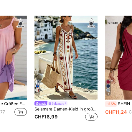
4
4
r, Knielänge Rückenfrei Strickstoff, Sommerurlaub Elegante Party, Boho
SHEIN LUNE Figurbetontes Kleid in Gro
Selamara
-25%
Selamara Damen-Kleid in großen Größen mit geometrischem Muster, lässig für Partys, mit Spaghettiträgern
CHF11,24
,77
C
CHF16,99