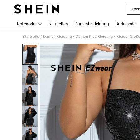
Aben
Use up 
Kategorien
Neuheiten
Damenbekleidung
Bademode
Startseite
Damen Kleidung
Damen Plus Kleidung
Kleider Groß
/
/
/