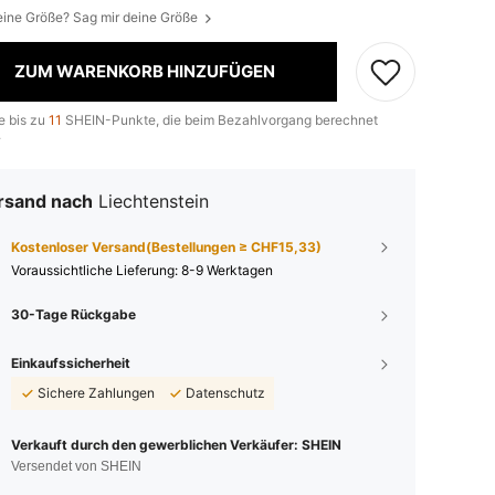
eine Größe? Sag mir deine Größe
ZUM WARENKORB HINZUFÜGEN
e bis zu
11
SHEIN-Punkte, die beim Bezahlvorgang berechnet
.
rsand nach
Liechtenstein
Kostenloser Versand(Bestellungen ≥ CHF15,33)
Voraussichtliche Lieferung:
8-9 Werktagen
30-Tage Rückgabe
Einkaufssicherheit
Sichere Zahlungen
Datenschutz
Verkauft durch den gewerblichen Verkäufer: SHEIN
Versendet von SHEIN