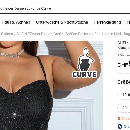
dkleider Damen Luxuriös Curve
and down arrow keys to navigate search Zuletzt gesucht and Suche und Finde. Pr
Haus & Wohnen
Unterwäsche & Nachtwäsche
Herrenkleidung
K
e Größen
/
SHEIN 
Kleid 
Brunc
SKU: s
CHF
PR
Größ
12 
20 
4 üb
Grö