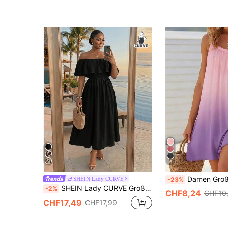
6
Damen Große Größen Farbverlauf Strand Cami Kleid, Ärmellos Spaghetti Träge
SHEIN Lady CURVE
-23%
SHEIN Lady CURVE Große Größen Schwarzes Off-Shoulder lockeres A-Linien-Kleid, Urlaubskleidung, schwarzes Kleid schickes Kleid elegantes Sommerkleid
-2%
CHF8,24
CHF10
CHF17,49
CHF17,99