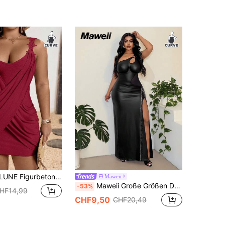
ße Größen mit V-Ausschnitt, Kreuzdetails, Raffungen und asymmetrischem Saum mit Volants
Maweii
Maweii Große Größen Damen Schwarzes Kunstleder Sexy Ausgeschnittenes Bandage Casual Französischer Stil Elastisch Strick Vielseitig Bequemes Slip Kleid, Geeignet für Frühling/Sommer Sexy Kleider für Damen Satin Damen Kleid Abendgarderobe Damen 2 Stücke Set Damen Party Kleid Wow Kleid Abendkleid
-53%
HF14,99
CHF9,50
CHF20,49