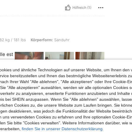
Hilfreich (1)
 lbs, Körperform: Sanduhr, Farbe: Schwarz, Größe: 0XL
82 kg / 181 lbs
Körperform:
Sanduhr
lle est
ne. Ma
ro XL.
okies und ähnliche Technologien auf unserer Website, um Ihnen den 
vice bereitzustellen und Ihnen das bestmögliche Webseitenerlebnis zu
nach Ihrer Wahl "Alle ablehnen", "Alle akzeptieren" oder Ihre Cookie-Ei
e "Alle akzeptieren" auswählen, werden wir alle optionalen Cookies s
nverkehr zu analysieren, erweiterte Funktionen anzubieten und Inhalte
Hilfreich (0)
bnis bei SHEIN anzupassen. Wenn Sie "Alle ablehnen" auswählen, lassen
erlichen Cookies zu, die unsere Website zum Laufen bringen. Sie könne
en Ansehen
gen deaktivieren, was jedoch die Funktionalität der Website beeinträc
n uns verwendeten Cookies zu erfahren und Ihre optionalen Cookie-Ei
n Sie bitte "Cookies verwalten". Weitere Informationen darüber, wie w
verarbeiten,
finden Sie in unserer Datenschutzerklärung.