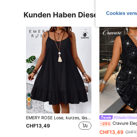
Kunden Haben Diese Artikel A
Cookies verw
25
EMERY ROSE Lose, kurzes, lässiges Kleid in Unifarbe mit Spaghettiträgern , Große Größen
#Urlaubs Glamo
Cravure Elegantes ärmelloses Maxikleid in Große Größen f
-25%
CHF13,49
CHF13,49
CHF1