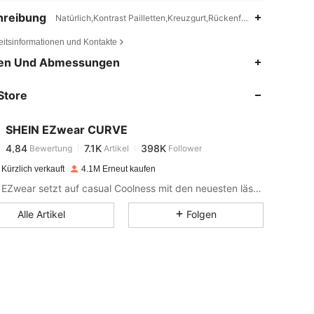
hreibung
Natürlich,Kontrast Pailletten,Kreuzgurt,Rückenfrei ,Polyester,Elas
eitsinformationen und Kontakte
4,84
7.1K
398K
en Und Abmessungen
Store
4,84
7.1K
398K
SHEIN EZwear CURVE
4,84
7.1K
398K
Bewertung
Artikel
Follower
s***g
bezahlt
Vor 1 Tag
Kürzlich verkauft
4.1M Erneut kaufen
4,84
7.1K
398K
SHEIN EZwear setzt auf casual Coolness mit den neuesten lässigen Kleidungsstücken.
Alle Artikel
Folgen
4,84
7.1K
398K
4,84
7.1K
398K
4,84
7.1K
398K