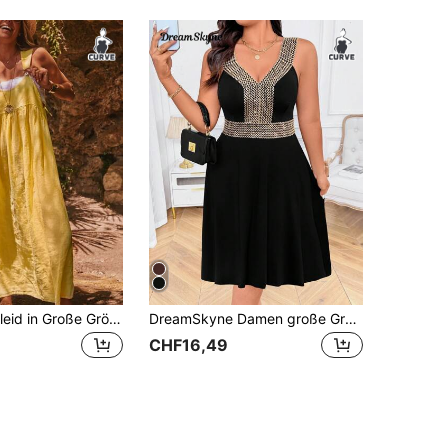
Damen-Maxikleid in Große Größen, einfarbig, ärmellos, locker, lässig, lang, elegant, gelb, geeignet für Sommer, Lässig, Urlaub und Reisen
DreamSkyne Damen große Größen elastisches, tailliertes elegantes Strickkleid in A-Linie, knielang
CHF16,49