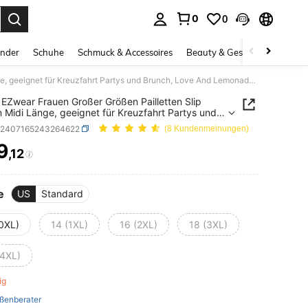
0
0
ess Enter to select.
inder
Schuhe
Schmuck & Accessoires
Beauty & Gesundheit
Gro
SHEIN EZwear Frauen Großer Größen Pailletten Slip Kleid in Midi Länge, geeignet für Kreuzfahrt Partys und Brunch, Love And Lemonade Design
EZwear Frauen Großer Größen Pailletten Slip
in Midi Länge, geeignet für Kreuzfahrt Partys und
h, Love And Lemonade Design
z2407165243264622
(8 Kundenmeinungen)
9
,12
ICE AND AVAILABILITY
e
US
Standard
(0XL)
14 (1XL)
16 (2XL)
18 (3XL)
(4XL)
rig
ßenberater