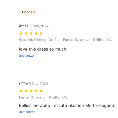
Liebe (1)
2***4
6 Dec,2024
Gesamt: Richtige Größe, Farbe: Schwarz, Größe: 0XL
Gesamt:
Richtige Größe
Farbe:
Schwarz
Größe:
0XL
love this dress so much
übersetzen
r***o
3 Nov,2024
Farbe: Schwarz, Größe: 2XL
Farbe:
Schwarz
Größe:
2XL
Bellissimo abito Tessuto elastico Molto elegante
übersetzen