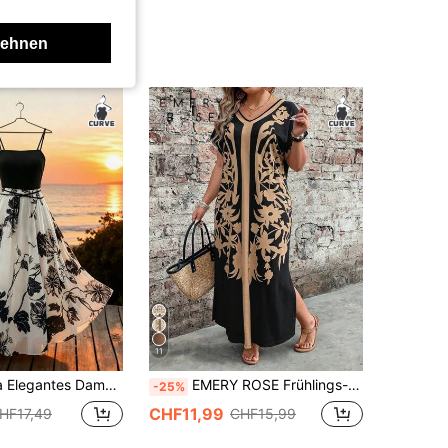
lehnen
11
aubskleid in großen Größen mit Blumenmuster und Spaghettiträgern
EMERY ROSE Frühlings-Damenkleid mit Farbblock-Muster, Kurzarm, Große Größen
-25%
CHF11,99
HF17,49
CHF15,99