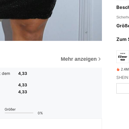
Besc
Sicherh
Größ
Zum 
Mehr anzeigen
2.4M 
it dem
4,33
4,33
4,33
Größer
0%