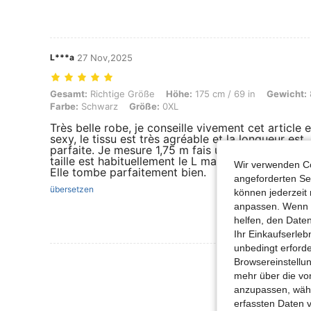
L***a
27 Nov,2025
Gesamt: Richtige Größe, Höhe: 175 cm / 69 in, Gewicht: 82 kg / 181
Gesamt:
Richtige Größe
Höhe:
175 cm / 69 in
Gewicht:
Farbe:
Schwarz
Größe:
0XL
Très belle robe, je conseille vivement cet article e
sexy, le tissu est très agréable et la longueur est
parfaite. Je mesure 1,75 m fais un 95 D en poitri
taille est habituellement le L mais je l’ai pris en zé
Wir verwenden Co
Elle tombe parfaitement bien.
angeforderten Ser
übersetzen
können jederzeit 
anpassen. Wenn Si
helfen, den Date
Ihr Einkaufserle
unbedingt erford
Mehr Bewertung
Browsereinstellun
mehr über die vo
anzupassen, wähle
erfassten Daten 