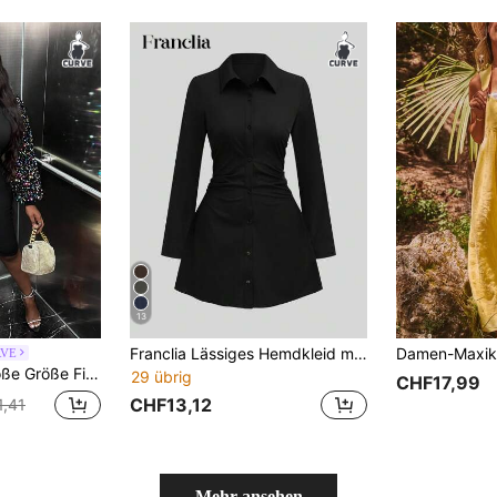
13
Franclia Lässiges Hemdkleid mit Taillenbetonung und langen Ärmeln in Übergröße
RVE
mit Kontrast Pailletten, Laternenärmeln,
29 übrig
CHF17,99
CHF13,12
,41
Mehr ansehen