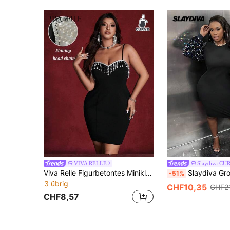
VIVA RELLE
Slaydiva CU
Viva Relle Figurbetontes Minikleid in Große Größen für Partys und Cocktails mit Perlen und Quasten-Dekor, geeignet für den Valentinstag
Slaydiva Große Größe Figurbetontes Kleid 
-51%
3 übrig
CHF10,35
CHF21
CHF8,57