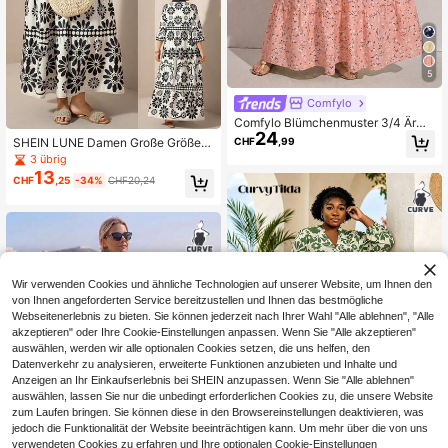
5
Comfylo
Comfylo Blümchenmuster 3/4 Ärme
24
l Patchwork gestuftes Maxikleid Gr
CHF
,99
SHEIN LUNE Damen Große Größen
oße Größen
Kleid mit Blume Muster V-Ausschnit
3 übrig
t, lässiger Urlaubsstil für Dates
13
CHF
,25
-34%
CHF20,24
Wir verwenden Cookies und ähnliche Technologien auf unserer Website, um Ihnen den
von Ihnen angeforderten Service bereitzustellen und Ihnen das bestmögliche
Webseitenerlebnis zu bieten. Sie können jederzeit nach Ihrer Wahl "Alle ablehnen", "Alle
akzeptieren" oder Ihre Cookie-Einstellungen anpassen. Wenn Sie "Alle akzeptieren"
auswählen, werden wir alle optionalen Cookies setzen, die uns helfen, den
Datenverkehr zu analysieren, erweiterte Funktionen anzubieten und Inhalte und
Anzeigen an Ihr Einkaufserlebnis bei SHEIN anzupassen. Wenn Sie "Alle ablehnen"
auswählen, lassen Sie nur die unbedingt erforderlichen Cookies zu, die unsere Website
zum Laufen bringen. Sie können diese in den Browsereinstellungen deaktivieren, was
jedoch die Funktionalität der Website beeinträchtigen kann. Um mehr über die von uns
verwendeten Cookies zu erfahren und Ihre optionalen Cookie-Einstellungen