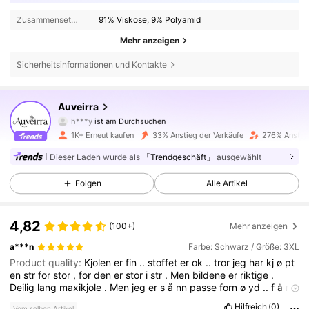
Zusammensetzung:
91% Viskose, 9% Polyamid
Mehr anzeigen
Sicherheitsinformationen und Kontakte
7.1K Follower
4,32
Auveirra
h***y
ist am Durchsuchen
7.1K Follower
4,32
1K+ Erneut kaufen
33% Anstieg der Verkäufe
276% Anstieg
Dieser Laden wurde als
「Trendgeschäft」
ausgewählt
7.1K Follower
4,32
Folgen
Alle Artikel
7.1K Follower
4,32
4,82
(100+)
Mehr anzeigen
7.1K Follower
4,32
a***n
Farbe: Schwarz / Größe: 3XL
Product quality:
Kjolen
er
fin
..
stoffet
er
ok
..
tror
jeg
har
kj
ø
pt
7.1K Follower
4,32
en
str
for
stor
,
for
den
er
stor
i
str
.
Men
bildene
er
riktige
.
Deilig
lang
maxikjole
.
Men
jeg
er
s
å
nn
passe
forn
ø
yd
..
f
å
r
7.1K Follower
4,32
sy
den
inn
litt
😊👍👍
Hilfreich
(0)
Vom selben Artikel