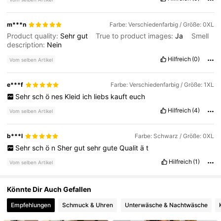
7.1K Follower
4,32
m***n
Farbe: Verschiedenfarbig / Größe: 0XL
Product quality:
Sehr
gut
True to product images:
Ja
Smell
7.1K Follower
4,32
description:
Nein
Hilfreich
(0)
Vom selben Artikel
7.1K Follower
4,32
e***f
Farbe: Verschiedenfarbig / Größe: 1XL
7.1K Follower
4,32
Sehr
sch
ö
nes
Kleid
ich
liebs
kauft
euch
Hilfreich
(4)
Vom selben Artikel
b***l
Farbe: Schwarz / Größe: 0XL
Sehr
sch
ö
n
Sher
gut
sehr
gute
Qualit
ä
t
Hilfreich
(1)
Vom selben Artikel
Könnte Dir Auch Gefallen
Empfehlungen
Schmuck & Uhren
Unterwäsche & Nachtwäsche