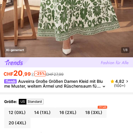
1/8
KI-generiert
20
CHF
,99
-25%
CHF27,99
Auveirra Große Größen Damen Kleid mit Blu
4,82
me Muster, weitem Ärmel und Rüschensaum fü
(100+)
r den Strand
Größe
:
US
Standard
39 left
12
(0XL)
14
(1XL)
16
(2XL)
18
(3XL)
20
(4XL)