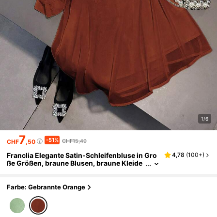
1/6
7
-51%
CHF15,49
CHF
,50
Franclia Elegante Satin-Schleifenbluse in Gro
4,78
(
100+
)
ße Größen, braune Blusen, braune Kleide
r, klassisch elegantes Herbstkleid in Rost
braun, Kaffeebraunes Kleid
Farbe: Gebrannte Orange