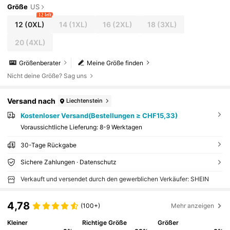
Größe
US
12 left
12
(0XL)
14
(1XL)
16
(2XL)
18
(3XL)
20
(4XL)
Größenberater
Meine Größe finden
Nicht deine Größe? Sag uns
Versand nach
Liechtenstein
Kostenloser Versand(Bestellungen ≥ CHF15,33)
Voraussichtliche Lieferung:
8-9 Werktagen
30-Tage Rückgabe
Sichere Zahlungen · Datenschutz
Verkauft und versendet durch den gewerblichen Verkäufer: SHEIN
4,78
(100+)
Mehr anzeigen
Kleiner
Richtige Größe
Größer