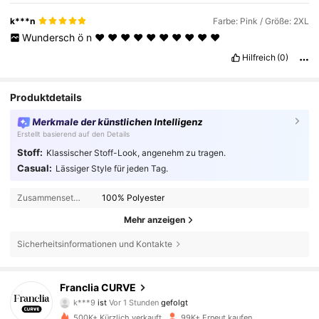
k***n
Farbe: Pink / Größe: 2XL
Wundersch
ö
n
❤️
❤️
❤️
❤️
❤️
❤️
❤️
❤️
❤️
❤️
Hilfreich
(0)
Produktdetails
Merkmale der künstlichen Intelligenz
Erstellt basierend auf den Details
Stoff:
Klassischer Stoff-Look, angenehm zu tragen.
Casual:
Lässiger Style für jeden Tag.
Zusammensetzung:
100% Polyester
Mehr anzeigen
Sicherheitsinformationen und Kontakte
173K Follower
4,81
Franclia CURVE
j***9
ist am Durchsuchen
173K Follower
4,81
500K+ Kürzlich verkauft
99K+ Erneut kaufen