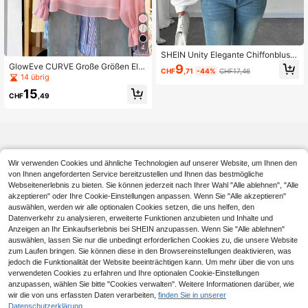
4
SHEIN Unity Elegante Chiffonbluse
in Große Größen mit 3D Blumenmus
GlowEve CURVE Große Größen Ele
9
CHF
,71
-44%
CHF17,46
ter, Langarm, für das Büro
gante Chiffon-Bluse mit Blumenmu
14 übrig
ster, Off-Shoulder, Langarm und Str
15
ass-Verzierung für Damen, Frühling
CHF
,49
Wir verwenden Cookies und ähnliche Technologien auf unserer Website, um Ihnen den
von Ihnen angeforderten Service bereitzustellen und Ihnen das bestmögliche
Webseitenerlebnis zu bieten. Sie können jederzeit nach Ihrer Wahl "Alle ablehnen", "Alle
akzeptieren" oder Ihre Cookie-Einstellungen anpassen. Wenn Sie "Alle akzeptieren"
auswählen, werden wir alle optionalen Cookies setzen, die uns helfen, den
Datenverkehr zu analysieren, erweiterte Funktionen anzubieten und Inhalte und
Anzeigen an Ihr Einkaufserlebnis bei SHEIN anzupassen. Wenn Sie "Alle ablehnen"
auswählen, lassen Sie nur die unbedingt erforderlichen Cookies zu, die unsere Website
zum Laufen bringen. Sie können diese in den Browsereinstellungen deaktivieren, was
jedoch die Funktionalität der Website beeinträchtigen kann. Um mehr über die von uns
verwendeten Cookies zu erfahren und Ihre optionalen Cookie-Einstellungen
anzupassen, wählen Sie bitte "Cookies verwalten". Weitere Informationen darüber, wie
wir die von uns erfassten Daten verarbeiten,
finden Sie in unserer
Datenschutzerklärung.