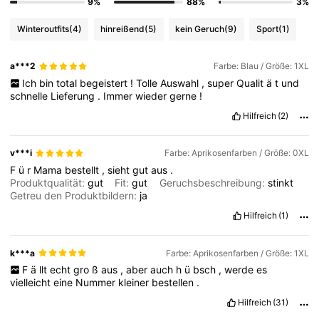
9%
88%
3%
Winteroutfits
(4)
hinreißend
(5)
kein Geruch
(9)
Sport
(1)
a***2
Farbe: Blau / Größe: 1XL
Ich
bin
total
begeistert
!
Tolle
Auswahl
,
super
Qualit
ä
t
und
schnelle
Lieferung
.
Immer
wieder
gerne
!
Hilfreich
(2)
v***i
Farbe: Aprikosenfarben / Größe: 0XL
F
ü
r
Mama
bestellt
,
sieht
gut
aus
.
Produktqualität:
gut
Fit:
gut
Geruchsbeschreibung:
stinkt
Getreu den Produktbildern:
ja
Hilfreich
(1)
k***a
Farbe: Aprikosenfarben / Größe: 1XL
F
ä
llt
echt
gro
ß
aus
,
aber
auch
h
ü
bsch
,
werde
es
vielleicht
eine
Nummer
kleiner
bestellen
.
Hilfreich
(31)