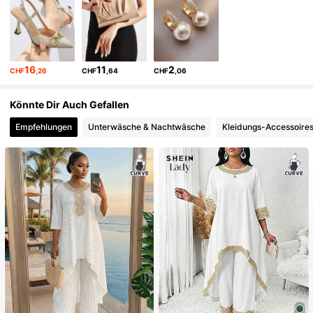
82K Follower
4,70
16
11
2
CHF
,26
CHF
,64
CHF
,06
82K Follower
4,70
Könnte Dir Auch Gefallen
Empfehlungen
Unterwäsche & Nachtwäsche
Kleidungs-Accessoire
82K Follower
4,70
82K Follower
4,70