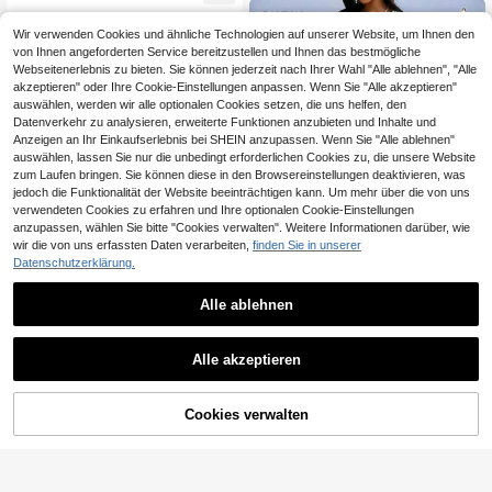
bst neues 2 Stücke Set
Wir verwenden Cookies und ähnliche Technologien auf unserer Website, um Ihnen den
von Ihnen angeforderten Service bereitzustellen und Ihnen das bestmögliche
Webseitenerlebnis zu bieten. Sie können jederzeit nach Ihrer Wahl "Alle ablehnen", "Alle
akzeptieren" oder Ihre Cookie-Einstellungen anpassen. Wenn Sie "Alle akzeptieren"
auswählen, werden wir alle optionalen Cookies setzen, die uns helfen, den
Datenverkehr zu analysieren, erweiterte Funktionen anzubieten und Inhalte und
Anzeigen an Ihr Einkaufserlebnis bei SHEIN anzupassen. Wenn Sie "Alle ablehnen"
auswählen, lassen Sie nur die unbedingt erforderlichen Cookies zu, die unsere Website
zum Laufen bringen. Sie können diese in den Browsereinstellungen deaktivieren, was
jedoch die Funktionalität der Website beeinträchtigen kann. Um mehr über die von uns
verwendeten Cookies zu erfahren und Ihre optionalen Cookie-Einstellungen
anzupassen, wählen Sie bitte "Cookies verwalten". Weitere Informationen darüber, wie
wir die von uns erfassten Daten verarbeiten,
finden Sie in unserer
Datenschutzerklärung.
Alle ablehnen
SHEIN Lady
SHEIN Lady Große Größen Set aus
Weeklong
Alle akzeptieren
V-Ausschnitt Top mit asymmetrisch
19
Weeklong Damen Große Größen Ap
CHF
,49
em Saum und Hose, 2-teilig, Lässig
ricot einfarbiges Langarm Hemd mit
29
CHF
,91
-1%
CHF30,42
umwandelbarem Kragen, locker ges
Cookies verwalten
ZUM WARENKORB HINZUFÜGEN
chnitten, asymmetrisch lang, und g
erade geschnittene weite Hose, Zw
ei-Teiler Lässig Urlaubsoutfit, bequ
em und vielseitig für den täglichen
Gebrauch