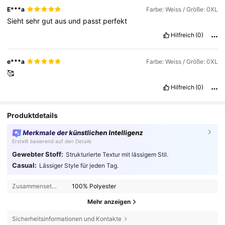
E***a
Farbe: Weiss / Größe: 0XL
Sieht
sehr
gut
aus
und
passt
perfekt
Hilfreich
(0)
e***a
Farbe: Weiss / Größe: 0XL
🥰
Hilfreich
(0)
Produktdetails
Merkmale der künstlichen Intelligenz
Erstellt basierend auf den Details
Gewebter Stoff:
Strukturierte Textur mit lässigem Stil.
Casual:
Lässiger Style für jeden Tag.
Zusammensetzung:
100% Polyester
Mehr anzeigen
Sicherheitsinformationen und Kontakte