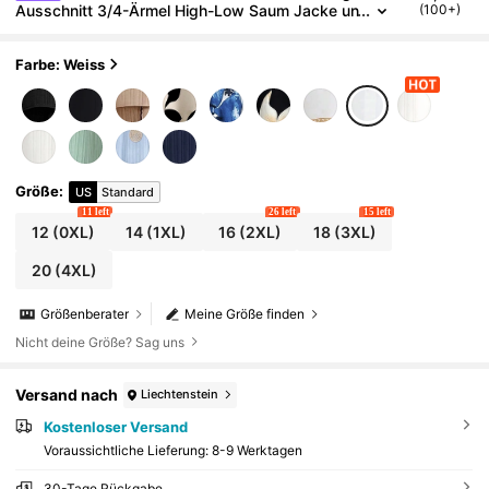
Ausschnitt 3/4-Ärmel High-Low Saum Jacke un
(100+)
d lange Hose Set
Farbe: Weiss
Größe
:
US
Standard
11 left
26 left
15 left
12
(0XL)
14
(1XL)
16
(2XL)
18
(3XL)
20
(4XL)
Größenberater
Meine Größe finden
Nicht deine Größe? Sag uns
Versand nach
Liechtenstein
Kostenloser Versand
Voraussichtliche Lieferung:
8-9 Werktagen
30-Tage Rückgabe