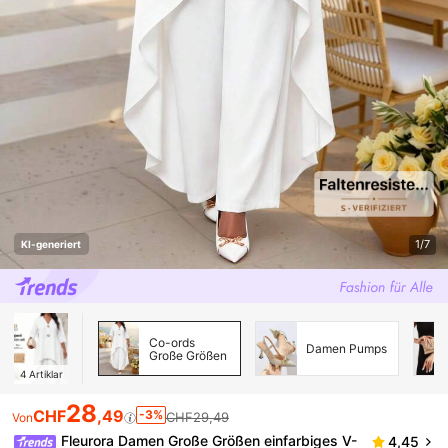
1/7
KI-generiert
Co-ords
Damen Pumps
Große Größen
4
Artiklar
28
CHF
,49
-3%
CHF29,49
Von
Fleurora Damen Große Größen einfarbiges V-
4,45