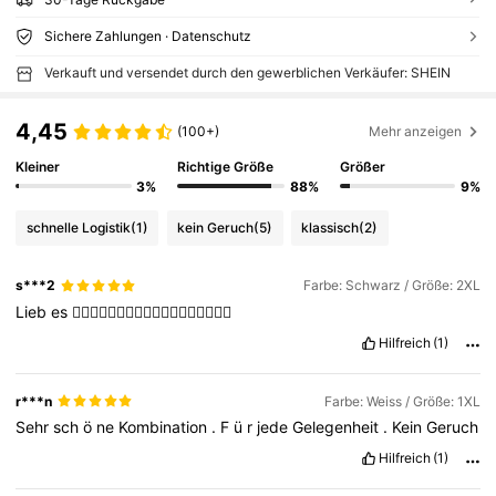
Sichere Zahlungen · Datenschutz
Verkauft und versendet durch den gewerblichen Verkäufer: SHEIN
4,45
(100+)
Mehr anzeigen
Kleiner
Richtige Größe
Größer
3%
88%
9%
schnelle Logistik
(1)
kein Geruch
(5)
klassisch
(2)
s***2
Farbe: Schwarz / Größe: 2XL
Lieb
es
👍🏻👍🏻👍🏻👍🏻👍🏻👍🏻👍🏻👍🏻👍🏻
Hilfreich
(1)
r***n
Farbe: Weiss / Größe: 1XL
Sehr
sch
ö
ne
Kombination
.
F
ü
r
jede
Gelegenheit
.
Kein
Geruch
Hilfreich
(1)