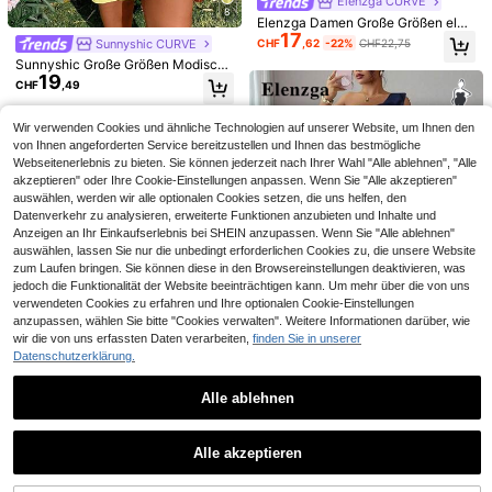
Elenzga CURVE
8
Elenzga Damen Große Größen eleg
VIVA RELLE
17
antes einfarbiges hoch-elastisches
Sunnyshic CURVE
CHF
,62
-22%
CHF22,75
GlowEve CURVE Große Größen Sc
Viva Relle Große Größen Elegantes
Stoff Spaghetti-Träger Wickel-Desi
10
hwarz & Weiß Patchwork Milchseid
11
Cocktailkleid mit Spaghettiträgern f
Sunnyshic Große Größen Modische
CHF
,87
-24%
CHF14,49
gn Rücken-Taillen-Bindung Taillen
CHF
,24
-23%
CHF14,64
e Volant Rock Taille Kleid, elegante
ür Damen
19
s Kleid mit V-Ausschnitt und Kurzar
-Zusammenziehendes Design gefa
CHF
,49
s Hochzeitsparty Mini Cocktailkleid
m für Damen, Urlaubsoutfit für den
ltete Taille extra großer Rock vielse
mit Rüschensaum
Strand
itiges Design Party Zusammenkunf
Wir verwenden Cookies und ähnliche Technologien auf unserer Website, um Ihnen den
t Musikfestival Lässig vielseitiges
Design Modeartikel Urlaub Nacht D
von Ihnen angeforderten Service bereitzustellen und Ihnen das bestmögliche
ate Valentinstag Spaghetti-Träger
Webseitenerlebnis zu bieten. Sie können jederzeit nach Ihrer Wahl "Alle ablehnen", "Alle
kurzes Kleid
akzeptieren" oder Ihre Cookie-Einstellungen anpassen. Wenn Sie "Alle akzeptieren"
auswählen, werden wir alle optionalen Cookies setzen, die uns helfen, den
Datenverkehr zu analysieren, erweiterte Funktionen anzubieten und Inhalte und
Anzeigen an Ihr Einkaufserlebnis bei SHEIN anzupassen. Wenn Sie "Alle ablehnen"
auswählen, lassen Sie nur die unbedingt erforderlichen Cookies zu, die unsere Website
zum Laufen bringen. Sie können diese in den Browsereinstellungen deaktivieren, was
jedoch die Funktionalität der Website beeinträchtigen kann. Um mehr über die von uns
verwendeten Cookies zu erfahren und Ihre optionalen Cookie-Einstellungen
anzupassen, wählen Sie bitte "Cookies verwalten". Weitere Informationen darüber, wie
wir die von uns erfassten Daten verarbeiten,
finden Sie in unserer
Datenschutzerklärung.
9
Alle ablehnen
Elenzga CURVE
5
Elenzga Damen-Abendkleid in Gro
Ähnliche vorrätige Artikel anzeigen
Alle ansehen
#Glamouröses Abendkleid
VIVA RELLE
29
ße Größen mit asymmetrischer Sch
Lacomfia
CHF
,99
-25%
CHF39,99
ulter und Schleife, Marineblau, eleg
SHEIN BAE Große Größen Damen K
Alle akzeptieren
Viva Relle Große Größen Sexy einfa
Lacomfia Große Größen - Kleid mit
ant für Sommer, Hochzeit, Hochzeit
Sorry, dieses Produkt ist ausverkauft.
ontrast Spitze Langarm Figurbetont
20
rbiges Kleid mit tiefem V-Ausschnitt
18 übrig
CHF
,99
7
V Kragen, geraffter Taille und Blum
sgast, Party, Brautjungfer, formelles
es Elegantes Kleid
CHF
,58
-46%
CHF14,24
und Rüschensaum
11