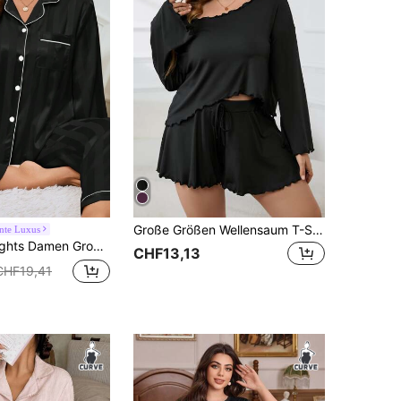
Große Größen Wellensaum T-Shirt & Shorts Pyjama Set, gemütlich und elegant, Herbst-Winter Outfit
nte Luxus
t Paspel Satin Top & Hose Pyjama Set, Herbst Winter Kleidung kuschelig und elegant
CHF13,13
CHF19,41