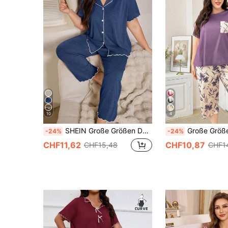
10
4
SHEIN Große Größen Damen marineblau Rüschen Saum super weich fließend leicht Blumen Chiffon Strick Stoff klassisch locker Umlegekragen offene Vorderseite Kurzarm Hose, Casual Loungewear Pyjama Set
Große Größen lila Blume Muster Taschen dekori
-24%
-24%
CHF11,62
CHF10,87
CHF15,48
CHF1