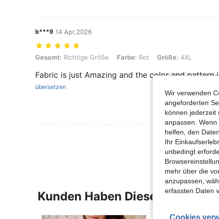
b***9
14 Apr,2026
Gesamt: Richtige Größe, Farbe: Rot, Größe: 4XL
Gesamt:
Richtige Größe
Farbe:
Rot
Größe:
4XL
Fabric is just Amazing and the color and pattern 
übersetzen
Wir verwenden Co
angeforderten Ser
können jederzeit 
anpassen. Wenn Si
helfen, den Date
Mehr Bewertung
Ihr Einkaufserle
unbedingt erford
Browsereinstellun
mehr über die vo
anzupassen, wähle
erfassten Daten 
Kunden Haben Diese Artikel A
Cookies verw