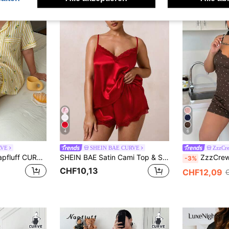
4
6
RVE
SHEIN BAE CURVE
ZzzCr
Napfluff CURVE Napfluff CURVE Zitronen-Streifen-Muster Pyjama-Set mit Revers, Knopfleiste vorne, Kurzarm und langer Hose in Große Größen
SHEIN BAE Satin Cami Top & Shorts Pyjama Set mit Spitzenbesatz, Große Größen
ZzzCrew Damen Große Größen Pyjama Set, Rippstrick 
-3%
CHF10,13
CHF12,09