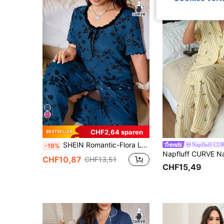
CHF2,64 sparen
SHEIN Romantic-Flora Lässiges Pyjama-Set für Damen in Übergröße mit kontrastierender Spitze und bequemer Passform, Pyjama-Set für Kurven, Outfits
Napfluff CU
-19%
CHF10,87
CHF13,51
CHF15,49