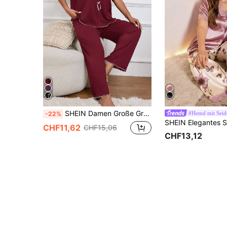
SHEIN Damen Große Größen rotes V-Ausschnitt Rüschen Schleife Weiche bequeme Milchseide Strick Kurzarm Hose, minimalistischer Casual Pyjama Set geeignet für Loungewear
#Hemd mit Seid
-22%
CHF11,62
CHF15,06
CHF13,12