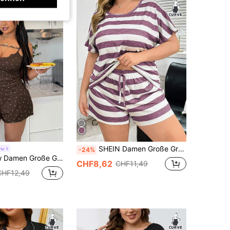
SHEIN Damen Große Größen Gestreifter Fledermausärmel T-Shirt und Shorts Lässig Pyjama Set, Outfit
ew
-24%
gestreift mit Herz Muster, Kontrast Spitzenbesatz, romantisch, süß, niedlich, sexy Trägerhemd & Shorts
CHF8,62
CHF11,49
CHF12,49