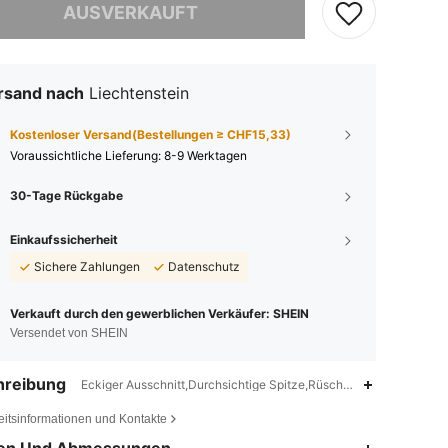
AUSVERKAUFT
rsand nach
Liechtenstein
Kostenloser Versand(Bestellungen ≥ CHF15,33)
Voraussichtliche Lieferung:
8-9 Werktagen
30-Tage Rückgabe
Einkaufssicherheit
Sichere Zahlungen
Datenschutz
Verkauft durch den gewerblichen Verkäufer: SHEIN
Versendet von SHEIN
hreibung
Eckiger Ausschnitt,Durchsichtige Spitze,Rüschen am Ausschnitt 
eitsinformationen und Kontakte
4,86
1.9K
356K