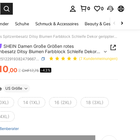
0
0
ess Enter to select.
inder
Schuhe
Schmuck & Accessoires
Beauty & Gesundheit
Gro
SHEIN Damen Große Größen rotes Spitzenbesatz Ditsy Blumen Farbblock Schleife Dekor gerippter Milchseide Stoff Kurzarm Hose, Lässig romantischer Pyjama Set
SHEIN Damen Große Größen rotes
nbesatz Ditsy Blumen Farbblock Schleife Dekor
ter Milchseide Stoff Kurzarm Hose, Lässig
SKU: si251229193824796677668
(7 Kundenmeinungen)
ischer Pyjama Set
10
,00
-43%
ICE AND AVAILABILITY
CHF17,75
e
US Größe
(0XL)
14 (1XL)
16 (2XL)
18 (3XL)
(4XL)
ßenberater
ieses Produkt ist ausverkauft.