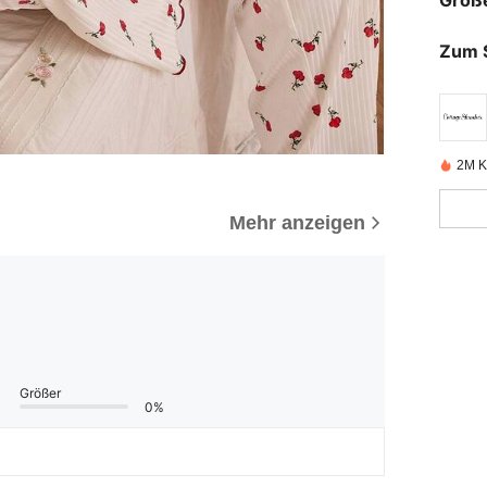
Größ
Zum 
2M Kü
Mehr anzeigen
Größer
0%