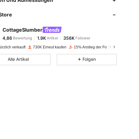
en Und Abmessungen
Store
4,86
1.9K
356K
CottageSlumber
4,86
1.9K
356K
Bewertung
Artikel
Follower
a***1
bezahlt
Vor 1 Tag
rzlich verkauft
730K Erneut kaufen
15% Anstieg der Follower
4,86
1.9K
356K
Alle Artikel
Folgen
4,86
1.9K
356K
4,86
1.9K
356K
4,86
1.9K
356K
4,86
1.9K
356K