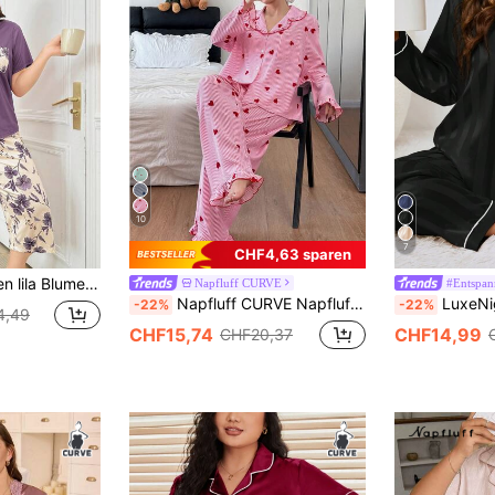
10
7
CHF4,63 sparen
ertes Kurzarm T-Shirt & Caprihose Set, Outfit
Napfluff CURVE
#Entspan
Napfluff CURVE Napfluff CURVE Damen Große Größen Pilzkragen gestreifter Herzdruck Pyjama Set, Herbst & Winter Kleidung
LuxeNights Damen Große Größen Kontras
-22%
-22%
4,49
CHF15,74
CHF14,99
CHF20,37