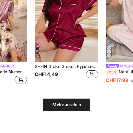
9
SHEIN Große Größen Pyjama-Set mit Kontrast-Besatz, Knopfleiste und Kurzarm-Top sowie Shorts
enfeeling
Napfl
SHEIN Elegantes Satin Blumen Spitzenbesatz Kurzarm Pyjama Set, Große Größen
Napfluff CURVE Napfluff CURVE Große Größen Baumwoll-Ja
-25%
CHF14,49
CHF17,99
C
Mehr ansehen