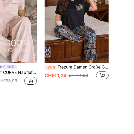
Trezura Damen Große Größen Schlafanzug Set, retro bedruckter Strick Rundhals Kurzarm Top und Hose 2-teiliges Pyjama Set, geeignet für alle Jahreszeiten, Outfits
uff CURVE
-25%
cquard Pyjama Set, eleganter, niedlicher minimalistischer Stil mit Kragen, Kurzarm & Lange Hose, geeignet als Oberbekleidung
CHF11,24
CHF14,99
HF23,99