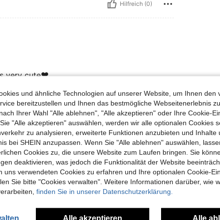
Hilfreich (0)
is very cute❤️
okies und ähnliche Technologien auf unserer Website, um Ihnen den 
vice bereitzustellen und Ihnen das bestmögliche Webseitenerlebnis zu
Hilfreich (0)
nach Ihrer Wahl "Alle ablehnen", "Alle akzeptieren" oder Ihre Cookie-Ei
e "Alle akzeptieren" auswählen, werden wir alle optionalen Cookies s
nverkehr zu analysieren, erweiterte Funktionen anzubieten und Inhalte
en Ansehen
bnis bei SHEIN anzupassen. Wenn Sie "Alle ablehnen" auswählen, lassen
erlichen Cookies zu, die unsere Website zum Laufen bringen. Sie könne
gen deaktivieren, was jedoch die Funktionalität der Website beeinträc
n uns verwendeten Cookies zu erfahren und Ihre optionalen Cookie-Ei
n Sie bitte "Cookies verwalten". Weitere Informationen darüber, wie w
verarbeiten,
finden Sie in unserer Datenschutzerklärung.
uch Angeschaut
alten
Alle akzeptieren
Alle ab