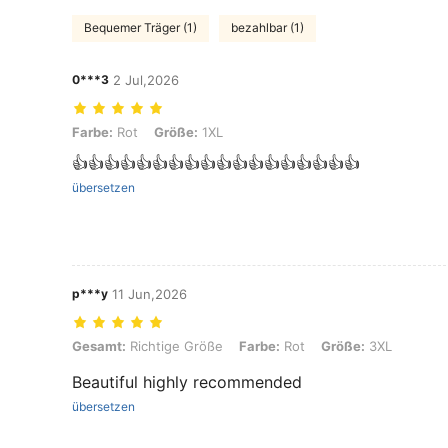
Bequemer Träger (1)
bezahlbar (1)
0***3
2 Jul,2026
Farbe: Rot, Größe: 1XL
Farbe:
Rot
Größe:
1XL
👍👍👍👍👍👍👍👍👍👍👍👍👍👍👍👍👍👍
übersetzen
p***y
11 Jun,2026
Gesamt: Richtige Größe, Farbe: Rot, Größe: 3XL
Gesamt:
Richtige Größe
Farbe:
Rot
Größe:
3XL
Beautiful highly recommended
übersetzen