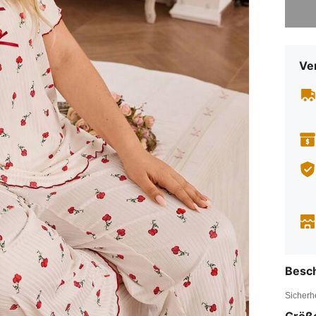
Ve
Besc
Sicherh