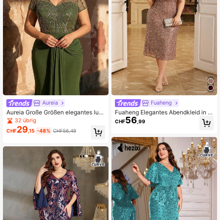
Aureia
Fuaheng
Aureia Große Größen elegantes lux
Fuaheng Elegantes Abendkleid in gr
56
uriöses olivgrünes Kleid mit Paillett
oßen Größen mit V-Ausschnitt, einf
32 übrig
CHF
,99
en-Stickerei-Patchwork, Stretchstr
arbig, mit Pailletten verziert, Partykl
29
CHF
,15
-48%
CHF56,49
ick mit V-Ausschnitt und Meerjungfr
eid, Hochzeitsgastkleid, formelles K
auensaum, geeignet für Abendparty
leid für Frühling und Herbst
s, Galas, Musikfestivals, Hochzeite
n, Brautmutter