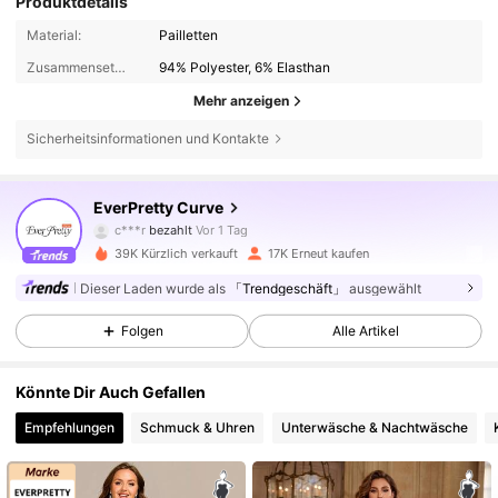
Produktdetails
Material:
Pailletten
Zusammensetzung:
94% Polyester, 6% Elasthan
Mehr anzeigen
22K Follower
4,83
Sicherheitsinformationen und Kontakte
EverPretty Curve
22K Follower
4,83
c***r
bezahlt
Vor 1 Tag
39K Kürzlich verkauft
17K Erneut kaufen
22K Follower
4,83
Dieser Laden wurde als
「Trendgeschäft」
ausgewählt
Folgen
Alle Artikel
22K Follower
4,83
Könnte Dir Auch Gefallen
Empfehlungen
Schmuck & Uhren
Unterwäsche & Nachtwäsche
22K Follower
4,83