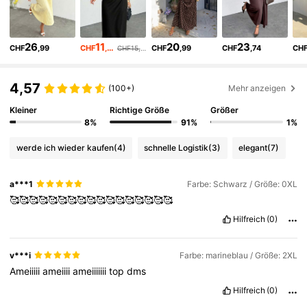
227K Follower
4,76
26
11
20
23
CHF
,99
CHF
,62
CHF
,99
CHF
,74
CH
CHF15,01
227K Follower
4,76
4,57
(100+)
Mehr anzeigen
227K Follower
4,76
Kleiner
Richtige Größe
Größer
8%
91%
1%
227K Follower
4,76
werde ich wieder kaufen
(4)
schnelle Logistik
(3)
elegant
(7)
a***1
Farbe: Schwarz / Größe: 0XL
227K Follower
4,76
🥰🥰🥰🥰🥰🥰🥰🥰🥰🥰🥰🥰🥰🥰🥰🥰🥰
Hilfreich
(0)
227K Follower
4,76
v***i
Farbe: marineblau / Größe: 2XL
227K Follower
Ameiiiii
ameiiii
ameiiiiiii
top
dms
4,76
Hilfreich
(0)