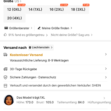
Größe
US
22 left
23 left
9 left
12
(0XL)
14
(1XL)
16
(2XL)
18
(3XL)
20
(4XL)
Größenberater
Meine Größe finden
91%
fand es größengetreu
Nicht deine Größe? Sag uns
Versand nach
Liechtenstein
Kostenloser Versand
Voraussichtliche Lieferung:
8-9 Werktagen
30-Tage Rückgabe
Sichere Zahlungen · Datenschutz
Verkauft und versendet durch den gewerblichen Verkäufer: SHEIN
Das Model trägt:
1XL
Höhe:
173.0
Brust :
105.0
Taillenumfang:
84.0
Hüftungsumfang