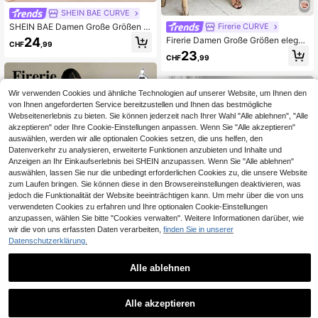
SHEIN BAE CURVE
SHEIN BAE Damen Große Größen W
Firerie CURVE
ickelkleid mit extra langer Bedrucku
24
Firerie Damen Große Größen elegan
CHF
,99
ng, Damen elegantes lila gerafftes
tes, raffiniertes, romantisches, char
23
Maxikleid mit O-Ausschnitt und tran
CHF
,99
mantes Mode Valentinstag Date Url
sparenten Ärmeln, Chic Damen Bati
aub Hochzeitsgast Urlaub Mesh tra
k-Mesh-Überlagerung Meerjungfra
nsparent 2 in 1 braunes Maxikleid
u-Saum Maxikleid, Damen anspruc
Wir verwenden Cookies und ähnliche Technologien auf unserer Website, um Ihnen den
hsvolles lila bedrucktes Maxikleid
von Ihnen angeforderten Service bereitzustellen und Ihnen das bestmögliche
mit geraffter Detailverarbeitung und
Langarm
Webseitenerlebnis zu bieten. Sie können jederzeit nach Ihrer Wahl "Alle ablehnen", "Alle
akzeptieren" oder Ihre Cookie-Einstellungen anpassen. Wenn Sie "Alle akzeptieren"
auswählen, werden wir alle optionalen Cookies setzen, die uns helfen, den
Datenverkehr zu analysieren, erweiterte Funktionen anzubieten und Inhalte und
Anzeigen an Ihr Einkaufserlebnis bei SHEIN anzupassen. Wenn Sie "Alle ablehnen"
auswählen, lassen Sie nur die unbedingt erforderlichen Cookies zu, die unsere Website
zum Laufen bringen. Sie können diese in den Browsereinstellungen deaktivieren, was
jedoch die Funktionalität der Website beeinträchtigen kann. Um mehr über die von uns
verwendeten Cookies zu erfahren und Ihre optionalen Cookie-Einstellungen
anzupassen, wählen Sie bitte "Cookies verwalten". Weitere Informationen darüber, wie
wir die von uns erfassten Daten verarbeiten,
finden Sie in unserer
Datenschutzerklärung.
6
Alle ablehnen
7
Firerie CURVE
Firerie Elegantes beiges Sommer-C
#Atemberaubend schön
ocktailkleid Große Größen für Dame
24
Alle akzeptieren
Elenzga Elegantes romantisches M
CHF
,99
n, Hochzeitsgast- und Abschlusskl
axikleid für Damen in Große Größen