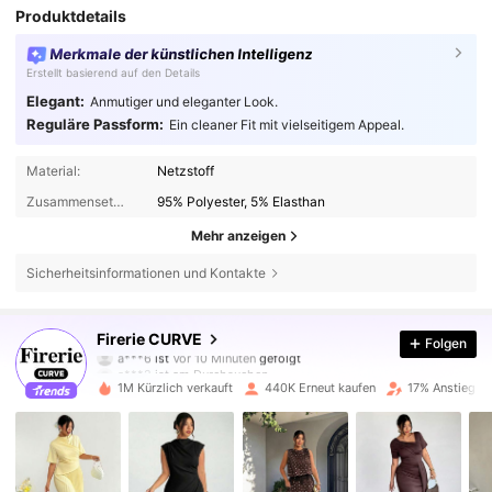
Produktdetails
Merkmale der künstlichen Intelligenz
Erstellt basierend auf den Details
Elegant:
Anmutiger und eleganter Look.
Reguläre Passform:
Ein cleaner Fit mit vielseitigem Appeal.
Material:
Netzstoff
Zusammensetzung:
95% Polyester, 5% Elasthan
Mehr anzeigen
Sicherheitsinformationen und Kontakte
227K Follower
4,76
Firerie CURVE
Folgen
a***2
ist am Durchsuchen
227K Follower
4,76
1M Kürzlich verkauft
440K Erneut kaufen
17% Anstieg de
227K Follower
4,76