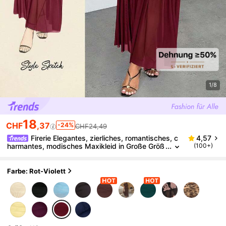
1/8
18
CHF
,37
-24%
CHF24,49
Firerie Elegantes, zierliches, romantisches, c
4,57
harmantes, modisches Maxikleid in Große Größ
(100+)
en für Valentinstag, Abendessen, Hochzeitsgas
t, Feiertage, aus transparentem Mesh, 2-in-1, in Bra
un
Farbe: Rot-Violett