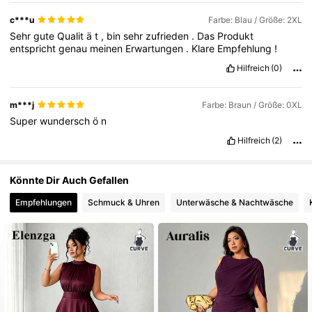
227K Follower
4,76
c***u
Farbe: Blau / Größe: 2XL
Sehr
gute
Qualit
ä
t
,
bin
sehr
zufrieden
.
Das
Produkt
entspricht
genau
meinen
Erwartungen
.
Klare
Empfehlung
!
Hilfreich
(0)
m***j
Farbe: Braun / Größe: 0XL
Super
wundersch
ö
n
Hilfreich
(2)
Könnte Dir Auch Gefallen
Empfehlungen
Schmuck & Uhren
Unterwäsche & Nachtwäsche