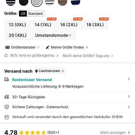
Größe
:
US
Standard
32 left
20 left
34 left
12
(0XL)
14
(1XL)
16
(2XL)
18
(3XL)
20
(4XL)
Umstandsmode
Größenberater
Meine Größe finden
90%
fand es größengetreu
Nicht deine Größe? Sag uns
Versand nach
Liechtenstein
Kostenloser Versand
Voraussichtliche Lieferung:
8-9 Werktagen
30-Tage Rückgabe
Sichere Zahlungen · Datenschutz
Verkauft und versendet durch den gewerblichen Verkäufer: SHEIN
4,78
(500+)
Mehr anzeigen