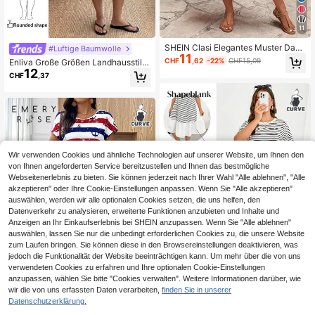
11
SHEIN Clasi Elegantes Muster Dam
#Luftige Baumwolle
11
en Große Größen Frühlings- & Som
CHF
,62
-22%
CHF15,09
Enliva Große Größen Landhausstil ä
mer-Maxikleid
12
rmellos Tasche geraffter Saum A-Li
CHF
,37
nie knielanges Kleid, Frühling/Som
mer, Urlaubsoutfits für Frauen, für R
undformen, Cottagecore
Wir verwenden Cookies und ähnliche Technologien auf unserer Website, um Ihnen den
von Ihnen angeforderten Service bereitzustellen und Ihnen das bestmögliche
Webseitenerlebnis zu bieten. Sie können jederzeit nach Ihrer Wahl "Alle ablehnen", "Alle
akzeptieren" oder Ihre Cookie-Einstellungen anpassen. Wenn Sie "Alle akzeptieren"
auswählen, werden wir alle optionalen Cookies setzen, die uns helfen, den
Datenverkehr zu analysieren, erweiterte Funktionen anzubieten und Inhalte und
Anzeigen an Ihr Einkaufserlebnis bei SHEIN anzupassen. Wenn Sie "Alle ablehnen"
auswählen, lassen Sie nur die unbedingt erforderlichen Cookies zu, die unsere Website
zum Laufen bringen. Sie können diese in den Browsereinstellungen deaktivieren, was
jedoch die Funktionalität der Website beeinträchtigen kann. Um mehr über die von uns
verwendeten Cookies zu erfahren und Ihre optionalen Cookie-Einstellungen
anzupassen, wählen Sie bitte "Cookies verwalten". Weitere Informationen darüber, wie
wir die von uns erfassten Daten verarbeiten,
finden Sie in unserer
Shapeblank
Datenschutzerklärung.
EMERY ROSE Große Größe Damen
Shapeblank Damen Große Größen