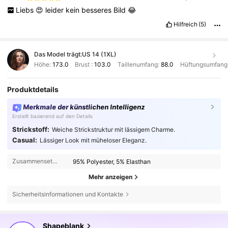
Liebs
😍
leider
kein
besseres
Bild
😂
Hilfreich
(5)
Das Model trägt:
US 14 (1XL)
Höhe:
173.0
Brust :
103.0
Taillenumfang:
88.0
Hüftungsumfang
Produktdetails
Merkmale der künstlichen Intelligenz
Erstellt basierend auf den Details
Strickstoff:
Weiche Strickstruktur mit lässigem Charme.
Casual:
Lässiger Look mit müheloser Eleganz.
Zusammensetzung:
95% Polyester, 5% Elasthan
Mehr anzeigen
Sicherheitsinformationen und Kontakte
31K Follower
4,63
Shapeblank