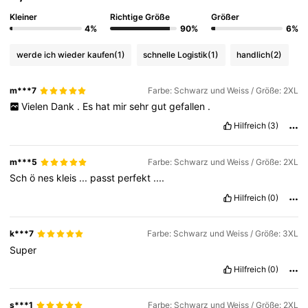
Kleiner
Richtige Größe
Größer
4%
90%
6%
werde ich wieder kaufen
(1)
schnelle Logistik
(1)
handlich
(2)
m***7
Farbe: Schwarz und Weiss / Größe: 2XL
Vielen
Dank
.
Es
hat
mir
sehr
gut
gefallen
.
Hilfreich
(3)
m***5
Farbe: Schwarz und Weiss / Größe: 2XL
Sch
ö
nes
kleis
...
passt
perfekt
....
Hilfreich
(0)
k***7
Farbe: Schwarz und Weiss / Größe: 3XL
Super
Hilfreich
(0)
s***1
Farbe: Schwarz und Weiss / Größe: 2XL