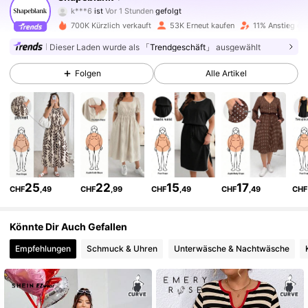
k***6
ist
Vor 1 Stunden
gefolgt
s***h
ist am Durchsuchen
700K Kürzlich verkauft
53K Erneut kaufen
11% Anstieg de
31K Follower
4,63
Dieser Laden wurde als
「Trendgeschäft」
ausgewählt
31K Follower
4,63
Folgen
Alle Artikel
31K Follower
4,63
31K Follower
4,63
25
22
15
17
CHF
,49
CHF
,99
CHF
,49
CHF
,49
CHF
31K Follower
4,63
Könnte Dir Auch Gefallen
Empfehlungen
Schmuck & Uhren
Unterwäsche & Nachtwäsche
31K Follower
4,63
31K Follower
4,63