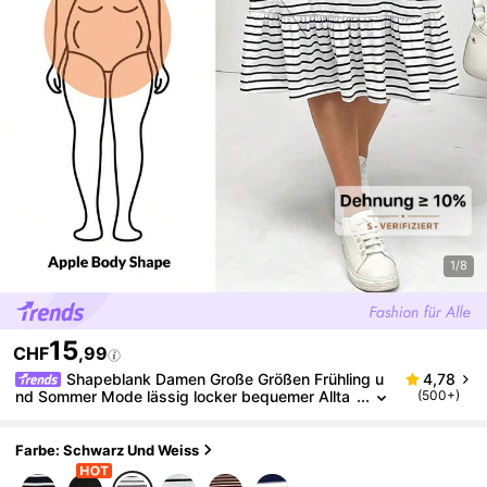
1/8
15
CHF
,99
Shapeblank Damen Große Größen Frühling u
4,78
nd Sommer Mode lässig locker bequemer Allta
(500+)
gs Schwarz-Weiß gestreifter Volant Kurzarm Mi
di Kleid, kurvenreiches niedliches Kleid, europäische
r Sommer, Mutter-Tochter Kleidung, Kirchenkleid, Fl
Farbe: Schwarz Und Weiss
ughafen Outfit für Damen, einfacher Stil