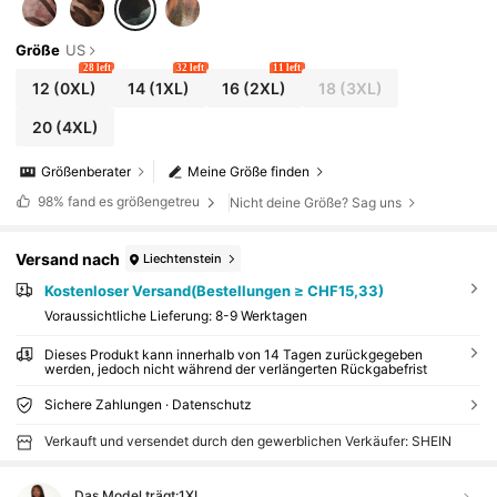
Größe
US
28 left
32 left
11 left
12
(0XL)
14
(1XL)
16
(2XL)
18
(3XL)
20
(4XL)
Größenberater
Meine Größe finden
98%
fand es größengetreu
Nicht deine Größe? Sag uns
Versand nach
Liechtenstein
Kostenloser Versand(Bestellungen ≥ CHF15,33)
Voraussichtliche Lieferung:
8-9 Werktagen
Dieses Produkt kann innerhalb von 14 Tagen zurückgegeben
werden, jedoch nicht während der verlängerten Rückgabefrist
Sichere Zahlungen · Datenschutz
Verkauft und versendet durch den gewerblichen Verkäufer: SHEIN
Das Model trägt:
1XL