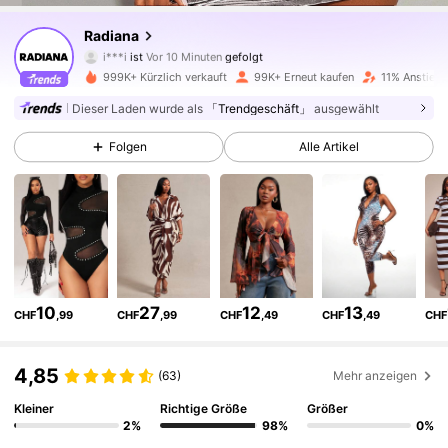
199K Follower
4,76
Radiana
k***y
ist am Durchsuchen
199K Follower
4,76
999K+ Kürzlich verkauft
99K+ Erneut kaufen
11% Anstieg 
Dieser Laden wurde als
「Trendgeschäft」
ausgewählt
199K Follower
4,76
Folgen
Alle Artikel
199K Follower
4,76
199K Follower
4,76
10
27
12
13
CHF
,99
CHF
,99
CHF
,49
CHF
,49
CHF
199K Follower
4,76
4,85
(63)
Mehr anzeigen
199K Follower
4,76
Kleiner
Richtige Größe
Größer
2%
98%
0%