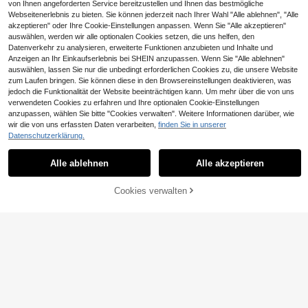
nkaufen, Streetwear, Ausgehen, Y2
von Ihnen angeforderten Service bereitzustellen und Ihnen das bestmögliche
K, Y3K, leicht kombinierbar und figu
Webseitenerlebnis zu bieten. Sie können jederzeit nach Ihrer Wahl "Alle ablehnen", "Alle
rschmeichlerisch
akzeptieren" oder Ihre Cookie-Einstellungen anpassen. Wenn Sie "Alle akzeptieren"
auswählen, werden wir alle optionalen Cookies setzen, die uns helfen, den
Datenverkehr zu analysieren, erweiterte Funktionen anzubieten und Inhalte und
Anzeigen an Ihr Einkaufserlebnis bei SHEIN anzupassen. Wenn Sie "Alle ablehnen"
auswählen, lassen Sie nur die unbedingt erforderlichen Cookies zu, die unsere Website
zum Laufen bringen. Sie können diese in den Browsereinstellungen deaktivieren, was
jedoch die Funktionalität der Website beeinträchtigen kann. Um mehr über die von uns
verwendeten Cookies zu erfahren und Ihre optionalen Cookie-Einstellungen
anzupassen, wählen Sie bitte "Cookies verwalten". Weitere Informationen darüber, wie
wir die von uns erfassten Daten verarbeiten,
finden Sie in unserer
GlowEve CURVE Damen Oversize
Datenschutzerklärung.
Bodysuit mit Leopard Muster, Mesh
10
Amplova
CHF
,99
-Schulterausschnitt und Langarm
Amplova Figurbetonter Vintage-Ju
Alle ablehnen
Alle akzeptieren
mpsuit für Damen in Große Größen
5 übrig
14
CHF
,99
Cookies verwalten
ZUM WARENKORB HINZUFÜGEN