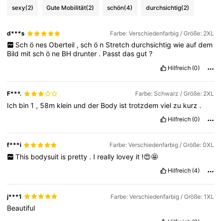
sexy
(2)
Gute Mobilität
(2)
schön
(4)
durchsichtig
(2)
199K Follower
4,76
d***s
Farbe: Verschiedenfarbig / Größe: 2XL
Sch
ö
nes
Oberteil
,
sch
ö
n
Stretch
durchsichtig
wie
auf
dem
199K Follower
4,76
Bild
mit
sch
ö
ne
BH
drunter
.
Passt
das
gut
?
Hilfreich
(0)
199K Follower
4,76
F***.
Farbe: Schwarz / Größe: 2XL
Ich
bin
1
,
58m
klein
und
der
Body
ist
trotzdem
viel
zu
kurz
.
199K Follower
4,76
Hilfreich
(0)
f***i
Farbe: Verschiedenfarbig / Größe: 0XL
This
bodysuit
is
pretty
.
I
really
lovey
it
!😍🤩
Hilfreich
(4)
j***1
Farbe: Verschiedenfarbig / Größe: 1XL
Beautiful