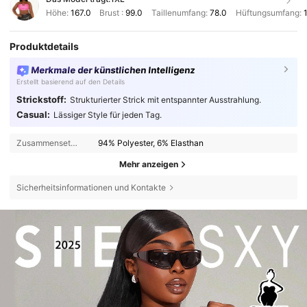
Höhe:
167.0
Brust :
99.0
Taillenumfang:
78.0
Hüftungsumfang:
Produktdetails
Merkmale der künstlichen Intelligenz
Erstellt basierend auf den Details
Strickstoff:
Strukturierter Strick mit entspannter Ausstrahlung.
Casual:
Lässiger Style für jeden Tag.
Zusammensetzung:
94% Polyester, 6% Elasthan
Mehr anzeigen
Sicherheitsinformationen und Kontakte