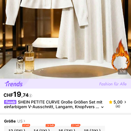
1/16
19
CHF
,74
SHEIN PETITE CURVE Große Größen Set mit
5,00
einfarbigem V-Ausschnitt, Langarm, Knopfvers
(4)
chluss und Rippstrick, 2-teilig
Größe
US
4 left
24 left
21 left
12
(0XL)
14
(1XL)
16
(2XL)
18
(3XL)