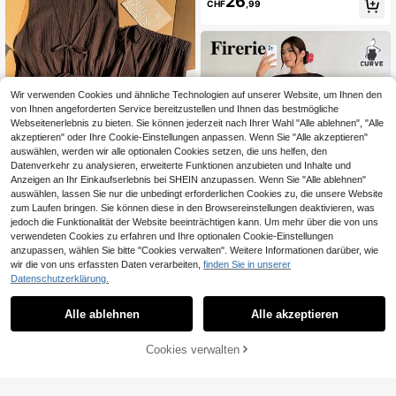
26
CHF
,99
ischer Stil Weste & gestreifte Latern
enhose 2-teiliges Set, elegant für D
amen
Wir verwenden Cookies und ähnliche Technologien auf unserer Website, um Ihnen den
von Ihnen angeforderten Service bereitzustellen und Ihnen das bestmögliche
Webseitenerlebnis zu bieten. Sie können jederzeit nach Ihrer Wahl "Alle ablehnen", "Alle
akzeptieren" oder Ihre Cookie-Einstellungen anpassen. Wenn Sie "Alle akzeptieren"
auswählen, werden wir alle optionalen Cookies setzen, die uns helfen, den
Datenverkehr zu analysieren, erweiterte Funktionen anzubieten und Inhalte und
Anzeigen an Ihr Einkaufserlebnis bei SHEIN anzupassen. Wenn Sie "Alle ablehnen"
auswählen, lassen Sie nur die unbedingt erforderlichen Cookies zu, die unsere Website
zum Laufen bringen. Sie können diese in den Browsereinstellungen deaktivieren, was
jedoch die Funktionalität der Website beeinträchtigen kann. Um mehr über die von uns
Comfortcana Damen Große Größen
verwendeten Cookies zu erfahren und Ihre optionalen Cookie-Einstellungen
19
Einfarbiges Tanktop mit Frontschleif
CHF
,12
e und Hose Lässig 2 Stücke Set
anzupassen, wählen Sie bitte "Cookies verwalten". Weitere Informationen darüber, wie
wir die von uns erfassten Daten verarbeiten,
finden Sie in unserer
Datenschutzerklärung.
Firerie CURVE
Alle ablehnen
Alle akzeptieren
Firerie Frühling/Sommer Neues Kha
17
ki Minimalistisches Elegantes Lässi
CHF
,62
-24%
CHF23,49
g Büro Outfit Ärmellos Asymmetrisc
Cookies verwalten
ZUM WARENKORB HINZUFÜGEN
h Gerafft Geraffte Taille Damen Blu
se + Regular Geraffter Weit geschni
ttener Damen Rock, Leinen Büro Se
t