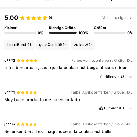
240K Follower
4,74
5,00
(4)
Mehr anzeigen
Kleiner
Richtige Größe
Größer
240K Follower
4,74
0%
100%
0%
hinreißend
(1)
gute Qualität
(1)
zu kurz
(1)
240K Follower
4,74
e***2
Farbe: Aprikosenfarben / Größe: 1XL
tr
è
s
bon
article
,
sauf
que
la
couleur
est
beige
et
sans
odeur
240K Follower
4,74
Hilfreich
(2)
240K Follower
4,74
3***1
Farbe: Aprikosenfarben / Größe: 4XL
Muy
buen
producto
me
ha
encantado
.
Hilfreich
(0)
240K Follower
4,74
j***m
Farbe: Aprikosenfarben / Größe: 4XL
Bel
ensemble
:
Il
est
magnifique
et
la
couleur
est
belle
.