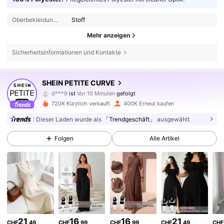
Ober­be­klei­dung Material:
Stoff
Mehr anzeigen
Sicherheitsinformationen und Kontakte
240K Follower
4,74
SHEIN PETITE CURVE
d***9
ist
Vor 10 Minuten
gefolgt
b***e
ist am Durchsuchen
720K Kürzlich verkauft
400K Erneut kaufen
240K Follower
4,74
Dieser Laden wurde als
「Trendgeschäft」
ausgewählt
240K Follower
4,74
Folgen
Alle Artikel
240K Follower
4,74
240K Follower
4,74
21
16
16
21
CHF
,49
CHF
,99
CHF
,99
CHF
,49
CHF