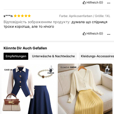
Hilfreich
(0)
s***n
Farbe: Aprikosenfarben / Größe: 1XL
Відповідність зображенням продукту:
думала
що
спідниця
трохи
коротша,
але
то
нічого
Hilfreich
(0)
Könnte Dir Auch Gefallen
Empfehlungen
Unterwäsche & Nachtwäsche
Kleidungs-Accessoire