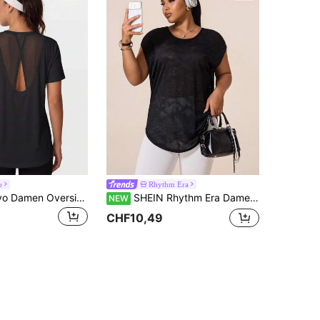
o
Rhythm Era
Eassivo Eassivo Damen Oversize Mesh Patchwork Rückenausschnitt Loose Fit Kurzarm Sportoberteil, geeignet für täglichen Lässig Wear, Laufen, Yoga, Fitness, Tennis, Golf, Frühling/Sommer/Herbst
SHEIN Rhythm Era Damen Große Größen Einfarbig Lässig Vielseitig Alltag Reise Sport T-Shirt
NEW
CHF10,49