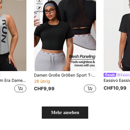
Damen Große Größen Sport T-Shirt, ärmelloses Trägershirt, offenes Rückendesign, geeignet für verschiedene Sportarten wie Yoga, Training, Laufen
Eassiv
uster Lässig Vielseitig Alltags Sport T-Shirt
28 übrig
CHF10,99
CHF9,99
Mehr ansehen