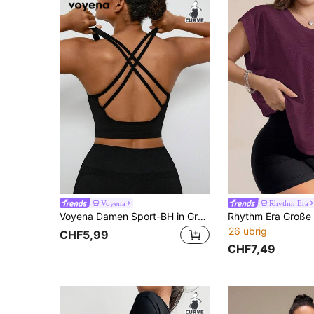
Voyena
Rhythm Era
Voyena Damen Sport-BH in Großen Größen, einfarbig, lässig für den Alltag
26 übrig
CHF5,99
CHF7,49