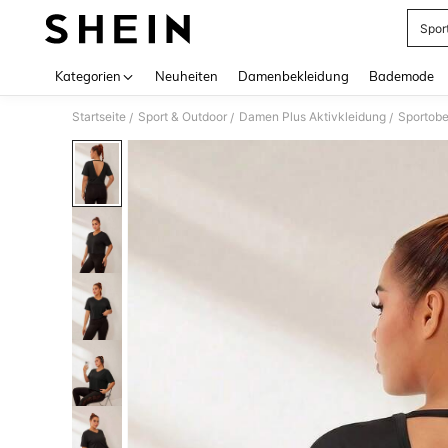
Spor
Use up 
Kategorien
Neuheiten
Damenbekleidung
Bademode
Startseite
Sport & Outdoor
Damen Plus Aktivkleidung
Sportobe
/
/
/