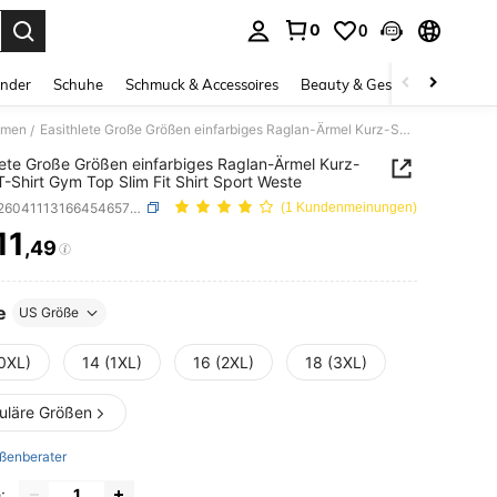
0
0
ess Enter to select.
inder
Schuhe
Schmuck & Accessoires
Beauty & Gesundheit
Gro
Damen
Easithlete Große Größen einfarbiges Raglan-Ärmel Kurz-Sport T-Shirt Gym Top Slim Fit Shirt Sport Weste
/
lete Große Größen einfarbiges Raglan-Ärmel Kurz-
T-Shirt Gym Top Slim Fit Shirt Sport Weste
SKU: st260411131664546572380
(1 Kundenmeinungen)
11
,49
ICE AND AVAILABILITY
e
US Größe
(0XL)
14 (1XL)
16 (2XL)
18 (3XL)
uläre Größen
ßenberater
: