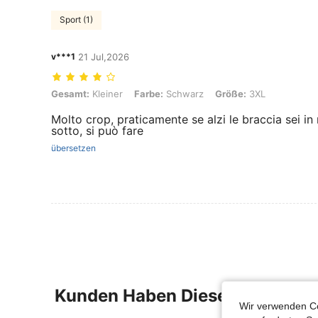
Sport (1)
v***1
21 Jul,2026
Gesamt: Kleiner, Farbe: Schwarz, Größe: 3XL
Gesamt:
Kleiner
Farbe:
Schwarz
Größe:
3XL
Molto crop, praticamente se alzi le braccia sei i
sotto, si può fare
übersetzen
Kunden Haben Diese Artikel A
Wir verwenden Co