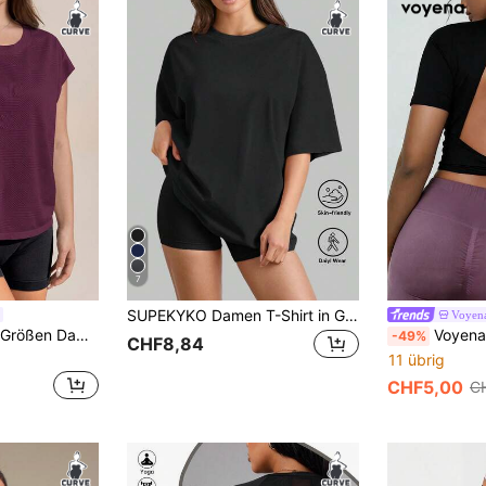
7
SUPEKYKO Damen T-Shirt in Große Größen mit kurzen Ärmeln - locker geschnittenes Sportoberteil, geeignet für Fitness, Yoga und Freizeitkleidung | Ganzjährig Schwarz Sommer Sport
Voyen
Rhythm Era Große Größen Damen ärmelloses rückenfreies Yoga Fitness Gym Trägershirt
Voyena Große Größen Damen
-49%
CHF8,84
11 übrig
CHF5,00
C