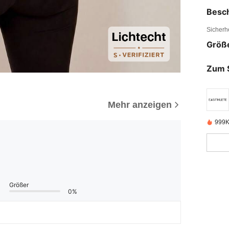
Besc
Sicherh
Größ
Zum 
Mehr anzeigen
999K
Größer
0%