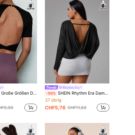
a
Rhythm Era
 Rückenfreier Sportbh mit ovalem Rückenausschnitt, Crop Top
SHEIN Rhythm Era Damen Große Größen Minimalistisches einfarbiges Twist-Rücken Langarm Crop Top für Sport
-50%
27 übrig
CHF5,76
HF9,99
CHF11,59