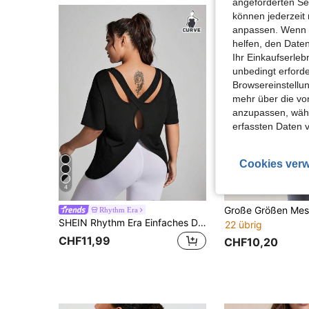
angeforderten Ser
können jederzeit 
anpassen. Wenn Si
helfen, den Date
Ihr Einkaufserle
unbedingt erford
Browsereinstellun
mehr über die vo
anzupassen, wähle
erfassten Daten 
Cookies verw
4
Rhythm Era
SHEIN Rhythm Era Einfaches Damen T-Shirt in Unifarbe für den täglichen Gebrauch in Große Größen, mit Rückenausschnitt-Design für Fitnessstudio
22 übrig
CHF11,99
CHF10,20