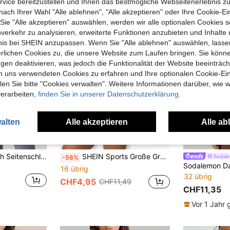
vice bereitzustellen und Ihnen das bestmögliche Webseitenerlebnis zu
nach Ihrer Wahl "Alle ablehnen", "Alle akzeptieren" oder Ihre Cookie-Ei
e "Alle akzeptieren" auswählen, werden wir alle optionalen Cookies s
nverkehr zu analysieren, erweiterte Funktionen anzubieten und Inhalte
bnis bei SHEIN anzupassen. Wenn Sie "Alle ablehnen" auswählen, lassen
erlichen Cookies zu, die unsere Website zum Laufen bringen. Sie könne
gen deaktivieren, was jedoch die Funktionalität der Website beeinträc
n uns verwendeten Cookies zu erfahren und Ihre optionalen Cookie-Ei
n Sie bitte "Cookies verwalten". Weitere Informationen darüber, wie w
verarbeiten,
finden Sie in unserer Datenschutzerklärung.
alten
Alle akzeptieren
Alle ab
Große Größen Mesh Seitenschlitz ärmelloses lässig Business Top für Frauen, Sommer Sport
SHEIN Sports Große Größen Easithlete Damen Einfarbiges Raglan Kurzarm Nahtloses Sport T-Shirt T-Shirt für Damen Workout T-Shirt Große Größen T-Shirt Alltags T-Shirt Yoga T-Shirt T-Shirts für Damen Kurven Workout Tops Große Größen T-Shirt für Damen Große Größen T-Shirts Damen Sport T-Shirt Große Größen T-Shirt Workout Tops für Damen Yoga geeignetes T-Shirt Damen T-Shirt
Sodal
-56%
16 übrig
32 übrig
CHF4,95
CHF11,49
CHF11,35
Vor 1 Jahr