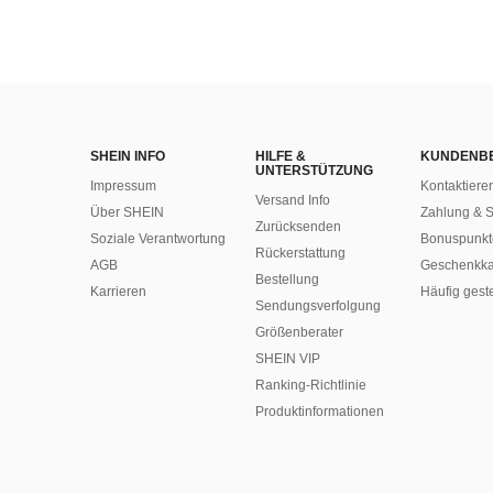
SHEIN INFO
HILFE &
KUNDENB
UNTERSTÜTZUNG
Impressum
Kontaktiere
Versand Info
Über SHEIN
Zahlung & S
Zurücksenden
Soziale Verantwortung
Bonuspunkt
Rückerstattung
AGB
Geschenkka
Bestellung
Karrieren
Häufig gest
Sendungsverfolgung
Größenberater
SHEIN VIP
Ranking-Richtlinie
​Produktinformationen