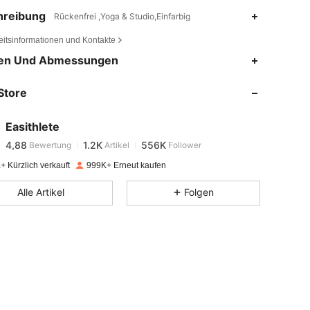
hreibung
Rückenfrei ,Yoga & Studio,Einfarbig
eitsinformationen und Kontakte
en Und Abmessungen
4,88
1.2K
556K
Store
4,88
1.2K
556K
Easithlete
4,88
1.2K
556K
Bewertung
Artikel
Follower
c***e
bezahlt
Vor 1 Tag
+ Kürzlich verkauft
999K+ Erneut kaufen
4,88
1.2K
556K
Alle Artikel
Folgen
4,88
1.2K
556K
4,88
1.2K
556K