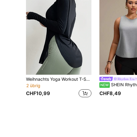
Weihnachts Yoga Workout T-Shirt, geschwungener Saum Design, leicht formend, Damen Top, sportlich lässiger Stil Sport
Rhythm Era
SHEIN Rhythm Era Damen Große Größen Buchstaben M
NEW
2 übrig
CHF10,99
CHF8,49