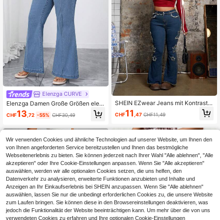
Elenzga CURVE
SHEIN EZwear Jeans mit Kontrastfa
Elenzga Damen Große Größen eleg
rbe, Fransen, Taschen und ausgest
ante, bequeme hellblaue Stretch-D
11
13
CHF
,47
CHF11,49
CHF
,72
-55%
CHF30,49
elltem Bein in Große Größen
enim Schlaghose
Wir verwenden Cookies und ähnliche Technologien auf unserer Website, um Ihnen den
von Ihnen angeforderten Service bereitzustellen und Ihnen das bestmögliche
Webseitenerlebnis zu bieten. Sie können jederzeit nach Ihrer Wahl "Alle ablehnen", "Alle
akzeptieren" oder Ihre Cookie-Einstellungen anpassen. Wenn Sie "Alle akzeptieren"
auswählen, werden wir alle optionalen Cookies setzen, die uns helfen, den
Datenverkehr zu analysieren, erweiterte Funktionen anzubieten und Inhalte und
Anzeigen an Ihr Einkaufserlebnis bei SHEIN anzupassen. Wenn Sie "Alle ablehnen"
auswählen, lassen Sie nur die unbedingt erforderlichen Cookies zu, die unsere Website
zum Laufen bringen. Sie können diese in den Browsereinstellungen deaktivieren, was
jedoch die Funktionalität der Website beeinträchtigen kann. Um mehr über die von uns
verwendeten Cookies zu erfahren und Ihre optionalen Cookie-Einstellungen