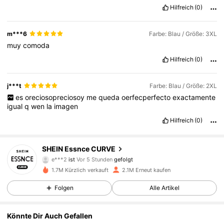
Hilfreich
(0)
m***6
Farbe: Blau / Größe: 3XL
muy
comoda
Hilfreich
(0)
j***t
Farbe: Blau / Größe: 2XL
es
oreciosopreciosoy
me
queda
oerfecperfecto
exactamente
igual
q
wen
la
imagen
Hilfreich
(0)
249K Follower
4,83
SHEIN Essnce CURVE
e***2
ist
Vor 5 Stunden
gefolgt
o***4
ist am Durchsuchen
1.7M Kürzlich verkauft
2.1M Erneut kaufen
249K Follower
4,83
Folgen
Alle Artikel
249K Follower
4,83
Könnte Dir Auch Gefallen