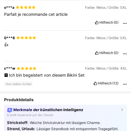
o***a
Farbe: Weiss / Größe: 0XL
Parfait
je
recommande
cet
article
Hilfreich
(0)
0***6
Farbe: Weiss / Größe: 0XL
👍
Hilfreich
(0)
c***w
Farbe: Weiss / Größe: 4XL
Ich
bin
begeistert
von
diesem
Bikini
Set
Hilfreich
(12)
Vom selben Artikel
Produktdetails
Merkmale der künstlichen Intelligenz
Erstellt basierend auf den Details
Strickstoff:
Weiche Strickstruktur mit lässigem Charme.
Strand, Urlaub:
Lässiger Strandlook mit entspanntem Tragegefühl.