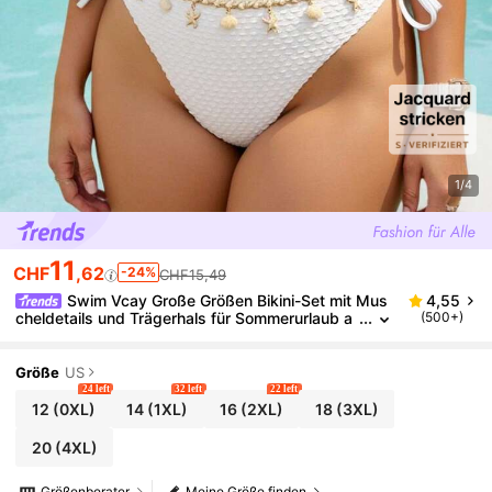
1/4
11
CHF
,62
-24%
CHF15,49
Swim Vcay Große Größen Bikini-Set mit Mus
4,55
cheldetails und Trägerhals für Sommerurlaub a
(500+)
m Strand
Größe
US
24 left
32 left
22 left
12
(0XL)
14
(1XL)
16
(2XL)
18
(3XL)
20
(4XL)
Größenberater
Meine Größe finden