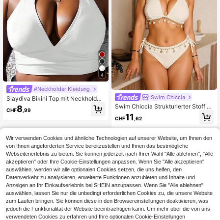
4
#Neckholder Kleidung
Swim Chiccia
Slaydiva Bikini Top mit Neckholder,
einfarbig
Swim Chiccia Strukturierter Stoff M
8
CHF
,99
uschel Patchwork Badeanzug Set i
11
CHF
,62
n Große Größen für den Urlaub im S
ommer
Wir verwenden Cookies und ähnliche Technologien auf unserer Website, um Ihnen den
von Ihnen angeforderten Service bereitzustellen und Ihnen das bestmögliche
Webseitenerlebnis zu bieten. Sie können jederzeit nach Ihrer Wahl "Alle ablehnen", "Alle
akzeptieren" oder Ihre Cookie-Einstellungen anpassen. Wenn Sie "Alle akzeptieren"
auswählen, werden wir alle optionalen Cookies setzen, die uns helfen, den
Datenverkehr zu analysieren, erweiterte Funktionen anzubieten und Inhalte und
Anzeigen an Ihr Einkaufserlebnis bei SHEIN anzupassen. Wenn Sie "Alle ablehnen"
auswählen, lassen Sie nur die unbedingt erforderlichen Cookies zu, die unsere Website
zum Laufen bringen. Sie können diese in den Browsereinstellungen deaktivieren, was
jedoch die Funktionalität der Website beeinträchtigen kann. Um mehr über die von uns
verwendeten Cookies zu erfahren und Ihre optionalen Cookie-Einstellungen