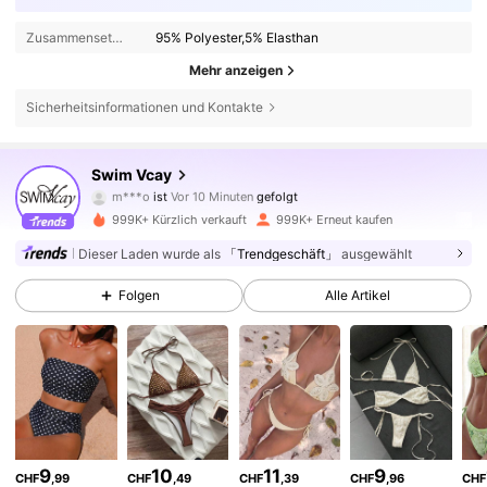
Zusammensetzung:
95% Polyester,5% Elasthan
Mehr anzeigen
Sicherheitsinformationen und Kontakte
598K Follower
4,83
Swim Vcay
g***7
ist am Durchsuchen
598K Follower
4,83
999K+ Kürzlich verkauft
999K+ Erneut kaufen
Dieser Laden wurde als
「Trendgeschäft」
ausgewählt
598K Follower
4,83
Folgen
Alle Artikel
598K Follower
4,83
598K Follower
4,83
9
10
11
9
CHF
,99
CHF
,49
CHF
,39
CHF
,96
CHF