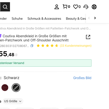
0
0
ess Enter to select.
inder
Schuhe
Schmuck & Accessoires
Beauty & Gesundheit
Gro
Coutiva Abendkleid in Große Größen mit Pailletten-Patchwork und Off-Shoulder Ausschnitt
Coutiva Abendkleid in Große Größen mit
tten-Patchwork und Off-Shoulder Ausschnitt
SKU: sz260303132708067426568
(33 Kundenmeinungen)
55
,48
ICE AND AVAILABILITY
stenloser Versand
:
Schwarz
Großes Bild
e
US Größe