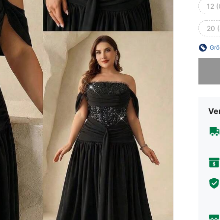
12 
20 
Grö
Sorry, d
Ve