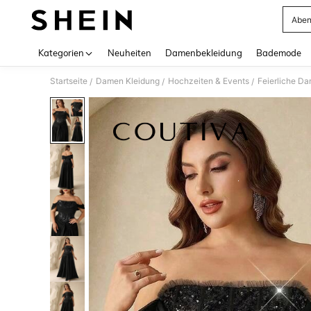
Aben
Use up 
Kategorien
Neuheiten
Damenbekleidung
Bademode
Startseite
Damen Kleidung
Hochzeiten & Events
Feierliche D
/
/
/