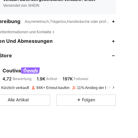
Versendet von SHEIN
hreibung
Asymmetrisch,Trägerlos,Handwäsche oder professionelle chemis
eitsinformationen und Kontakte
4,72
1.9K
197K
en Und Abmessungen
Store
4,72
1.9K
197K
Coutiva
4,72
1.9K
197K
Bewertung
Artikel
Follower
z***a
bezahlt
Vor 1 Tag
Kürzlich verkauft
94K+ Erneut kaufen
11% Anstieg der Follower
4,72
1.9K
197K
Alle Artikel
Folgen
4,72
1.9K
197K
4,72
1.9K
197K