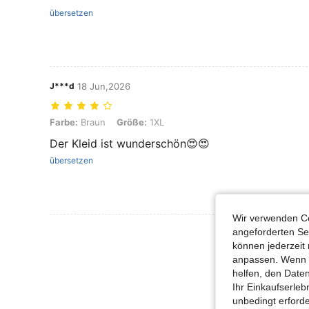
übersetzen
J***d
18 Jun,2026
Farbe: Braun, Größe: 1XL
Farbe:
Braun
Größe:
1XL
Der Kleid ist wunderschön😍😍
übersetzen
Wir verwenden Co
Mehr Bewertung
angeforderten Ser
können jederzeit 
anpassen. Wenn Si
helfen, den Date
Ihr Einkaufserle
unbedingt erford