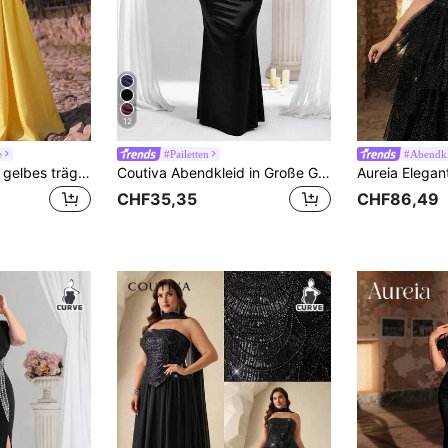
12
e
#Pailetten
#Abendkl
Glamrae Elegantes gelbes trägerloses Kleid mit luxuriösen handgefertigten Perlen- und Strass-Verzierungen, voluminöser Rock, verstellbarer Rückenbindung, geeignet für Dates, Strandurlaube, Geburtstage, Partys, Hochzeiten, Abschlussfeiern, formelle Anlässe
Coutiva Abendkleid in Große Größen mit Pailletten-Patchwork, Off-Shoulder
CHF35,35
CHF86,49