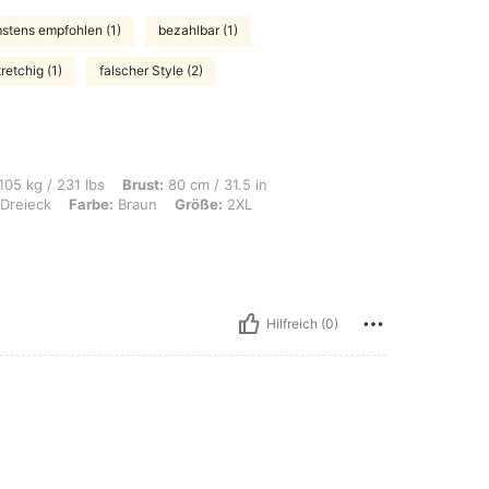
stens empfohlen (1)
bezahlbar (1)
tretchig (1)
falscher Style (2)
bs, Brust: 80 cm / 31.5 in, Taille: 80 cm / 31 in, Hüften: 100 cm / 39 in, Körperf
105 kg / 231 lbs
Brust:
80 cm / 31.5 in
Dreieck
Farbe:
Braun
Größe:
2XL
Hilfreich (0)