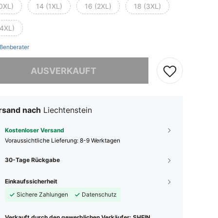
(0XL)
14 (1XL)
16 (2XL)
18 (3XL)
(4XL)
ßenberater
ieses Produkt ist ausverkauft.
AUSVERKAUFT
rsand nach
Liechtenstein
Kostenloser Versand
Voraussichtliche Lieferung:
8-9 Werktagen
30-Tage Rückgabe
Einkaufssicherheit
Sichere Zahlungen
Datenschutz
Verkauft durch den gewerblichen Verkäufer: SHEIN