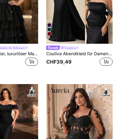
8
eider In Schwarz
Coutiva
Aureia Eleganter, luxuriöser Maxirock in Große Größen mit Stickerei, Fischgrätensteppung, Pailletten und Mesh-Patchwork, mit Schlitz, geeignet für Hochzeiten, Veranstaltungen, Partys, Urlaub, Galas (starke Verzierung)
Coutiva Abendkleid für Damen Große Größen mit Patchwork-Optik und Perlendekor, elegantes Abendkleid (stark verziert)
CHF39,49