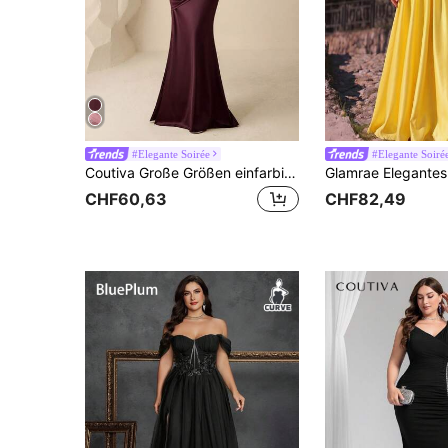
#Elegante Soirée
#Elegante Soiré
Coutiva Große Größen einfarbiges asymmetrisches Schulter figurbetontes elegantes Sommerkleid für festliche Anlässe
CHF60,63
CHF82,49