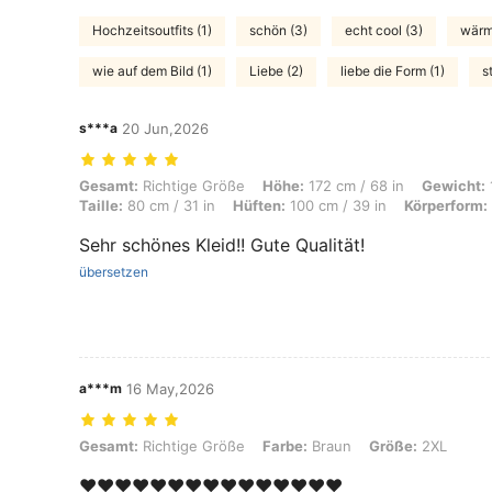
Hochzeitsoutfits (1)
schön (3)
echt cool (3)
wärm
wie auf dem Bild (1)
Liebe (2)
liebe die Form (1)
s
s***a
20 Jun,2026
Gesamt: Richtige Größe, Höhe: 172 cm / 68 in, Gewicht: 105 kg / 231 l
Gesamt:
Richtige Größe
Höhe:
172 cm / 68 in
Gewicht:
Taille:
80 cm / 31 in
Hüften:
100 cm / 39 in
Körperform:
Sehr schönes Kleid!! Gute Qualität!
übersetzen
a***m
16 May,2026
Gesamt: Richtige Größe, Farbe: Braun, Größe: 2XL
Gesamt:
Richtige Größe
Farbe:
Braun
Größe:
2XL
❤️❤️❤️❤️❤️❤️❤️❤️❤️❤️❤️❤️❤️❤️❤️