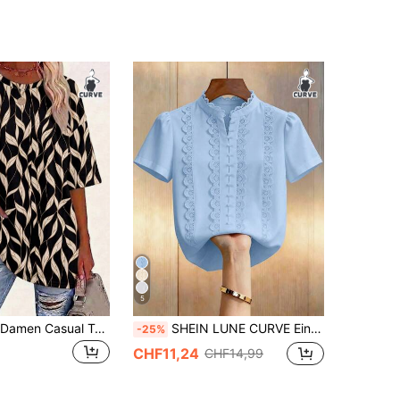
5
EMERY ROSE Damen Casual T-Shirt mit Pflanzen-Muster in Große Größen, Rundhalsausschnitt
SHEIN LUNE CURVE Einfaches Kurzarm-Shirt in Große Größen
-25%
CHF11,24
CHF14,99