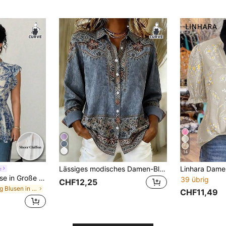
14
Lässiges modisches Damen-Bluse in Große Größen mit Blumenmuster, leicht, langärmlig, mit Knopfleiste
e
Elenzga Damenbluse in Große Größen, blau-weißes Rüschen-Chiffon-Sommer-Top mit elegantem Muster und flatternden Ärmeln, lässig-modern für Date Night und Gala, neueste Mode
39 übrig
CHF12,25
in Lang Blusen in Übergröße
CHF11,49