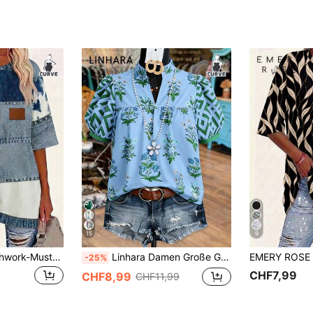
15
9
EMERY ROSE Patchwork-Muster Twill-Textur Rundhals Kurzarm Lässig T-Shirt in Große Größen, Frühling
Linhara Damen Große Größen Urlaubs Puffärmel V-Ausschnitt Casual Ferien Bedruckte Bluse, Frühling/Sommer Boho Stil Vintage Tops
-25%
CHF7,99
CHF8,99
CHF11,99