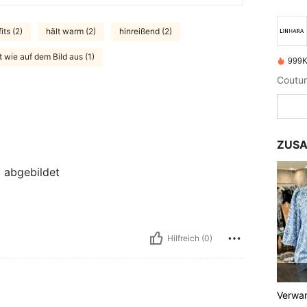
ts (2)
hält warm (2)
hinreißend (2)
t wie auf dem Bild aus (1)
999K
Coutur
ZUSA
g abgebildet
Hilfreich (0)
Verwan