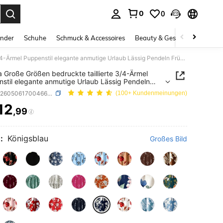
0
0
ess Enter to select.
inder
Schuhe
Schmuck & Accessoires
Beauty & Gesundheit
Gro
Linhara Große Größen bedruckte taillierte 3/4-Ärmel Puppenstil elegante anmutige Urlaub Lässig Pendeln Frühling Sommer Herbst bedruckte Bluse
a Große Größen bedruckte taillierte 3/4-Ärmel
stil elegante anmutige Urlaub Lässig Pendeln
ng Sommer Herbst bedruckte Bluse
SKU: sz260506170046636188461
(100+ Kundenmeinungen)
12
,99
ICE AND AVAILABILITY
:
Königsblau
Großes Bild