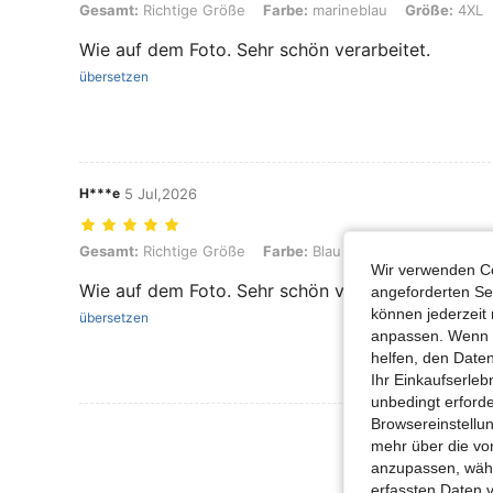
Gesamt: Richtige Größe, Farbe: marineblau, Größe: 4XL
Gesamt:
Richtige Größe
Farbe:
marineblau
Größe:
4XL
Wie auf dem Foto. Sehr schön verarbeitet.
übersetzen
H***e
5 Jul,2026
Gesamt: Richtige Größe, Farbe: Blau, Größe: 4XL
Gesamt:
Richtige Größe
Farbe:
Blau
Größe:
4XL
Wir verwenden Co
Wie auf dem Foto. Sehr schön verarbeitet.
angeforderten Ser
können jederzeit 
übersetzen
anpassen. Wenn Si
helfen, den Date
Ihr Einkaufserle
unbedingt erford
Browsereinstellun
Mehr Bewertung
mehr über die vo
anzupassen, wähle
erfassten Daten 