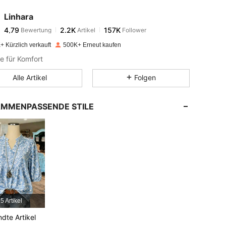
Linhara
4,79
2.2K
157K
Bewertung
Artikel
Follower
b***r
bezahlt
Vor 1 Tag
+ Kürzlich verkauft
500K+ Erneut kaufen
4,79
2.2K
157K
e für Komfort
Alle Artikel
Folgen
4,79
2.2K
157K
MMENPASSENDE STILE
4,79
2.2K
157K
4,79
2.2K
157K
4,79
2.2K
157K
5 Artikel
4,79
2.2K
157K
dte Artikel