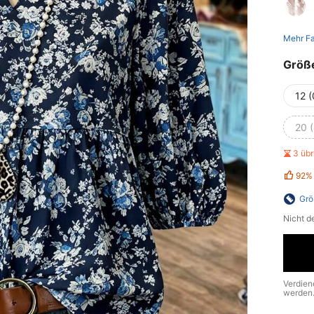
Mehr F
Größ
12 
20 
3 üb
92%
Grö
Nicht d
Verdien
werden