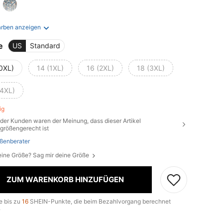
arben anzeigen
e
US
Standard
(0XL)
14 (1XL)
16 (2XL)
18 (3XL)
(4XL)
rig
der Kunden waren der Meinung, dass dieser Artikel
größengerecht ist
ßenberater
eine Größe? Sag mir deine Größe
ZUM WARENKORB HINZUFÜGEN
e bis zu
16
SHEIN-Punkte, die beim Bezahlvorgang berechnet
.