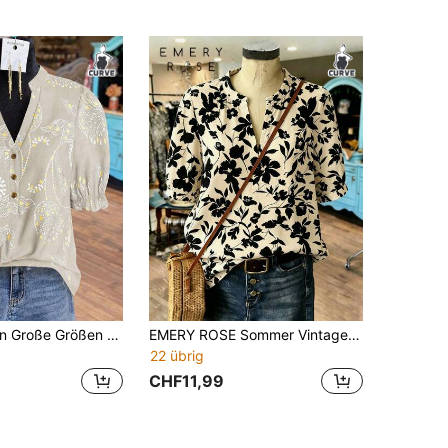
Linhara Damen Große Größen Bunter Blume Muster Leinen-ähnlicher Strukturierter V-Ausschnitt Knopf Dekor Puffärmel Elastischer Bund Lässig Pendler Chic Elegant Vielseitig Ins Landstil Romantisch Date Straße Retro Strand Resort Frühling/Sommer Neue Aprikose Puffärmel Bluse, Aprikose V-Ausschnitt Vintage Blume Muster Hemd
EMERY ROSE Sommer Vintage Schwarze Blumen Bluse, kurzärmelige bequeme Bluse, Lässig Muster, Damen Bluse in Große Größen.
22 übrig
CHF11,99