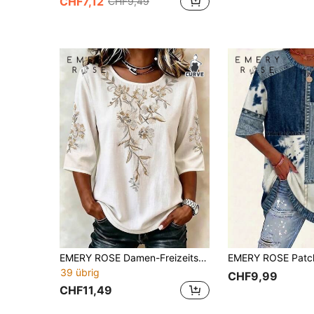
CHF7,12
CHF9,49
EMERY ROSE Damen-Freizeitshirt in Große Größen aus gewebtem Stoff für den Herbst, Resort-Stil
39 übrig
CHF9,99
CHF11,49