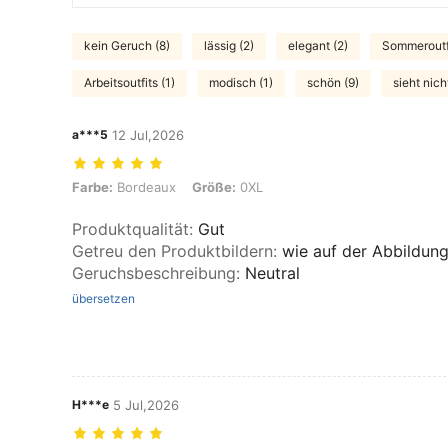
kein Geruch (8)
lässig (2)
elegant (2)
Sommeroutfi
Arbeitsoutfits (1)
modisch (1)
schön (9)
sieht nich
a***5
12 Jul,2026
Farbe: Bordeaux, Größe: 0XL
Farbe:
Bordeaux
Größe:
0XL
Produktqualität
:
Gut
Getreu den Produktbildern
:
wie auf der Abbildun
Geruchsbeschreibung
:
Neutral
übersetzen
H***e
5 Jul,2026