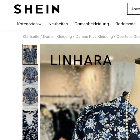
Anew
Use up 
Kategorien
Neuheiten
Damenbekleidung
Bademode
Startseite
Damen Kleidung
Damen Plus Kleidung
Oberteile Gr
/
/
/