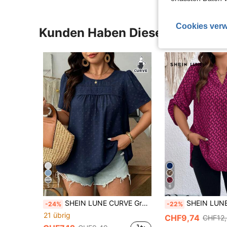
Cookies verw
Kunden Haben Diese Artikel A
5
6
SHEIN LUNE CURVE Große Größen Mode Urlaub Spitzen-Patchwork Rundhals Bluse für Reisen
SHEIN LUNE Große Größe Bluse mit All 
-24%
-22%
21 übrig
CHF9,74
CHF12,