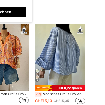
lehnen
4
CHF0,22 sparen
Rusticease Damen Große Größen Frühling Lässig Boho Urlaub Paisley Muster Bluse, Sommer für Strandurlaub Landhausstil Feiertag
Modisches Große Größen-Hemd, blau gestreifter Hemdkragen, gewebtes Top, Drop-Shoulder-Design, Knopfdetails, kreiert einen modischen Look,
-1%
CHF15,13
CHF15,35