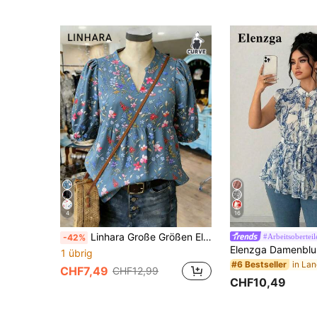
4
16
Linhara Große Größen Elegante Lässig Bluse mit V-Ausschnitt und 3/4 Ärmeln mit kleinem Blumenmuster
#Arbeitsoberteil
-42%
1 übrig
#6 Bestseller
CHF7,49
CHF12,99
CHF10,49