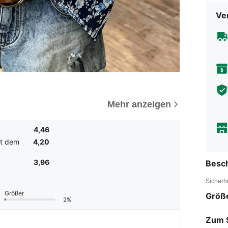
Ve
Mehr anzeigen
4,46
it dem
4,20
3,96
Besc
Sicherh
Größer
Größ
2%
Zum 