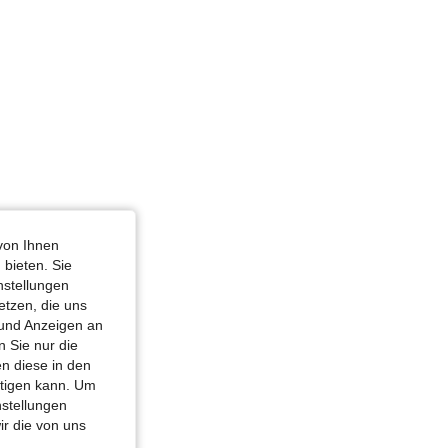
4,79
2.2K
157K
von Ihnen
 bieten. Sie
nstellungen
etzen, die uns
 und Anzeigen an
 Sie nur die
n diese in den
htigen kann. Um
nstellungen
ir die von uns