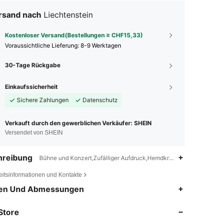
rsand nach
Liechtenstein
Kostenloser Versand(Bestellungen ≥ CHF15,33)
Voraussichtliche Lieferung:
8-9 Werktagen
30-Tage Rückgabe
Einkaufssicherheit
Sichere Zahlungen
Datenschutz
Verkauft durch den gewerblichen Verkäufer: SHEIN
Versendet von SHEIN
hreibung
Bühne und Konzert,Zufälliger Aufdruck,Hemdkragen
eitsinformationen und Kontakte
4,79
2.2K
157K
en Und Abmessungen
Store
4,79
2.2K
157K