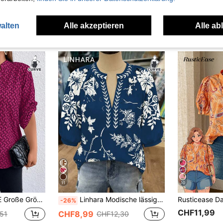
alten
Alle akzeptieren
Alle ab
uch Angeschaut
11
10
Over Print gerollten Ärmeln, Popover
Linhara Modische lässige Vintage-Bluse mit 3/4-Ärmeln, blau Muster, elegant für Urlaub und Pendeln
-26%
CHF11,99
CHF8,99
51
CHF12,30