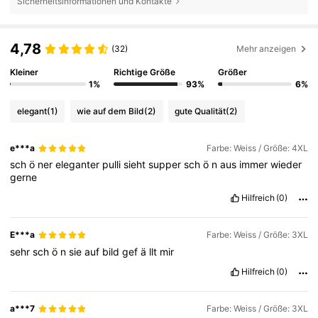
Sicherheitsinformationen und Kontakte
4,78
(32)
Mehr anzeigen
Kleiner
Richtige Größe
Größer
1%
93%
6%
elegant
(1)
wie auf dem Bild
(2)
gute Qualität
(2)
e***a
Farbe: Weiss / Größe: 4XL
sch
ö
ner
eleganter
pulli
sieht
supper
sch
ö
n
aus
immer
wieder
gerne
Hilfreich
(0)
E***a
Farbe: Weiss / Größe: 3XL
sehr
sch
ö
n
sie
auf
bild
gef
ä
llt
mir
Hilfreich
(0)
a***7
Farbe: Weiss / Größe: 3XL