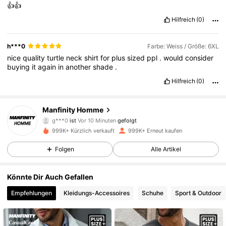
👍👍
Hilfreich
(0)
h***0
Farbe: Weiss / Größe: 6XL
nice
quality
turtle
neck
shirt
for
plus
sized
ppl
.
would
consider
buying
it
again
in
another
shade
.
Hilfreich
(0)
606K Follower
4,86
Manfinity Homme
g***0
ist
Vor 10 Minuten
gefolgt
k***4
ist am Durchsuchen
999K+ Kürzlich verkauft
999K+ Erneut kaufen
606K Follower
4,86
Folgen
Alle Artikel
606K Follower
4,86
Könnte Dir Auch Gefallen
Empfehlungen
Kleidungs-Accessoires
Schuhe
Sport & Outdoor
606K Follower
4,86