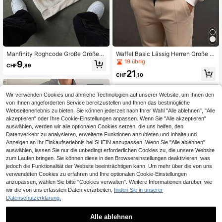
Manfinity Roghcode Große Größen
Waffel Basic Lässig Herren Große G
Lässiges, weites Sweatshirt für Herr
rößen Rundhals Langarm Sweatshir
19 übrig
9
CHF
,89
en, einfarbig, mit Reißverschluss un
t
21
d Stehkragen, Langarm
CHF
,10
Wir verwenden Cookies und ähnliche Technologien auf unserer Website, um Ihnen den
von Ihnen angeforderten Service bereitzustellen und Ihnen das bestmögliche
Webseitenerlebnis zu bieten. Sie können jederzeit nach Ihrer Wahl "Alle ablehnen", "Alle
akzeptieren" oder Ihre Cookie-Einstellungen anpassen. Wenn Sie "Alle akzeptieren"
auswählen, werden wir alle optionalen Cookies setzen, die uns helfen, den
Datenverkehr zu analysieren, erweiterte Funktionen anzubieten und Inhalte und
Anzeigen an Ihr Einkaufserlebnis bei SHEIN anzupassen. Wenn Sie "Alle ablehnen"
auswählen, lassen Sie nur die unbedingt erforderlichen Cookies zu, die unsere Website
zum Laufen bringen. Sie können diese in den Browsereinstellungen deaktivieren, was
jedoch die Funktionalität der Website beeinträchtigen kann. Um mehr über die von uns
verwendeten Cookies zu erfahren und Ihre optionalen Cookie-Einstellungen
anzupassen, wählen Sie bitte "Cookies verwalten". Weitere Informationen darüber, wie
wir die von uns erfassten Daten verarbeiten,
finden Sie in unserer
Datenschutzerklärung.
Alle ablehnen