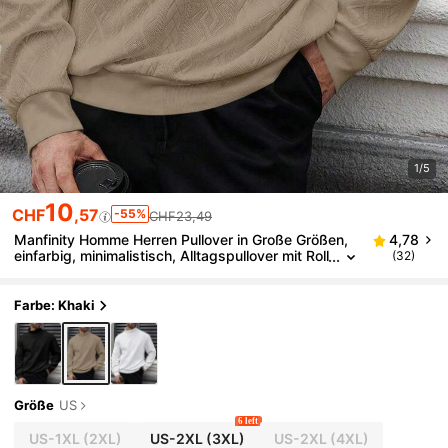
1/5
10
CHF
,57
-55%
CHF23,49
Manfinity Homme Herren Pullover in Große Größen,
4,78
einfarbig, minimalistisch, Alltagspullover mit Roll
(32)
kragen und Langarm
Farbe: Khaki
Größe
US
6 left
US-1XL
(2XL)
US-2XL
(3XL)
US-2XL
(4XL)