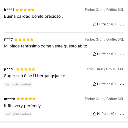
7.6K Follower
4,83
b***1
Farbe: Grün / Größe: 6XL
Buena
calidad
bonito
precioso
.
Hilfreich
(0)
7.6K Follower
4,83
i***7
Farbe: Grün / Größe: 5XL
7.6K Follower
4,83
Mi
piace
tantissimo
come
veste
questo
abito
Hilfreich
(0)
7.6K Follower
4,83
p***8
Farbe: Grün / Größe: 4XL
Super
sch
ö
ne
Ü
bergangsjacke
Hilfreich
(0)
Vom selben Artikel
m***e
Farbe: Grün / Größe: 6XL
It
fits
very
perfectly
Hilfreich
(0)
Vom selben Artikel