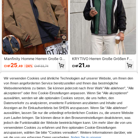
5
Manfinity Homme Herren Große Grö
KRYTIVO Herren Große Größen Far
ßen Khaki und Navy Reversible Lan
bblock Trenchcoat in Schwarz, Grü
25
21
CHF
,49
-24%
CHF33,74
CHF
,49
garm Regular Fit Stehkragen Reißv
n und Weiß
erschlussjacke, Herren Mokka Bom
berjacke, Herren Jacken Lässig Re
Wir verwenden Cookies und ähnliche Technologien auf unserer Website, um Ihnen den
versible Jacke, Bomberjacke Herre
von Ihnen angeforderten Service bereitzustellen und Ihnen das bestmögliche
n Oberbekleidung
Webseitenerlebnis zu bieten. Sie können jederzeit nach Ihrer Wahl "Alle ablehnen", "Alle
akzeptieren" oder Ihre Cookie-Einstellungen anpassen. Wenn Sie "Alle akzeptieren"
auswählen, werden wir alle optionalen Cookies setzen, die uns helfen, den
Datenverkehr zu analysieren, erweiterte Funktionen anzubieten und Inhalte und
Anzeigen an Ihr Einkaufserlebnis bei SHEIN anzupassen. Wenn Sie "Alle ablehnen"
auswählen, lassen Sie nur die unbedingt erforderlichen Cookies zu, die unsere Website
zum Laufen bringen. Sie können diese in den Browsereinstellungen deaktivieren, was
jedoch die Funktionalität der Website beeinträchtigen kann. Um mehr über die von uns
verwendeten Cookies zu erfahren und Ihre optionalen Cookie-Einstellungen
anzupassen, wählen Sie bitte "Cookies verwalten". Weitere Informationen darüber, wie
wir die von uns erfassten Daten verarbeiten,
finden Sie in unserer