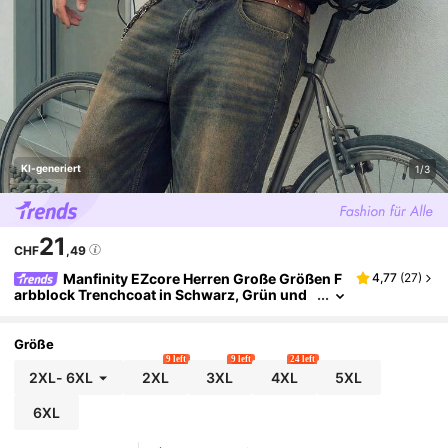
KI-generiert
1/3
21
CHF
,49
Manfinity EZcore Herren Große Größen F
4,77
(
27
)
arbblock Trenchcoat in Schwarz, Grün und
Weiß
Größe
9 left
9 left
24 left
2XL
-
6XL
2XL
3XL
4XL
5XL
6XL