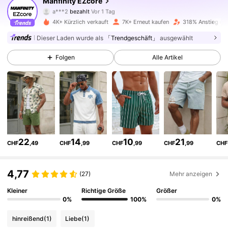
Manfinity EZcore
7.6K Follower
4,83
a***2
bezahlt
Vor 1 Tag
m***8
ist
Vor 1 Tag
gefolgt
4K+ Kürzlich verkauft
7K+ Erneut kaufen
318% Anstieg der
7.6K Follower
4,83
Dieser Laden wurde als
「Trendgeschäft」
ausgewählt
Folgen
Alle Artikel
7.6K Follower
4,83
7.6K Follower
4,83
7.6K Follower
4,83
22
14
10
21
CHF
,49
CHF
,99
CHF
,99
CHF
,99
CHF
7.6K Follower
4,77
4,83
(27)
Mehr anzeigen
Kleiner
Richtige Größe
Größer
0%
100%
0%
7.6K Follower
4,83
hinreißend
(1)
Liebe
(1)