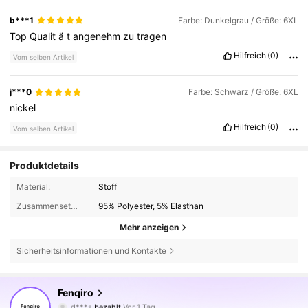
b***1
Farbe: Dunkelgrau / Größe: 6XL
Top
Qualit
ä
t
angenehm
zu
tragen
Hilfreich
(0)
Vom selben Artikel
j***0
Farbe: Schwarz / Größe: 6XL
nickel
Hilfreich
(0)
Vom selben Artikel
Produktdetails
Material:
Stoff
Zusammensetzung:
95% Polyester, 5% Elasthan
Mehr anzeigen
Sicherheitsinformationen und Kontakte
Fenqiro
1K Follower
4,69
d***s
bezahlt
Vor 1 Tag