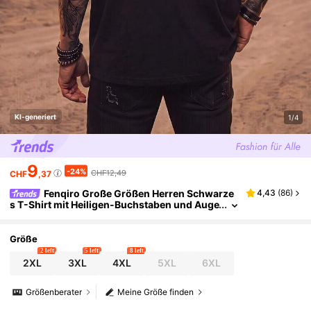
KI-generiert
1/4
9
-24%
CHF12,49
CHF
,37
Fenqiro Große Größen Herren Schwarze
4,43
(
86
)
s T-Shirt mit Heiligen-Buchstaben und Auge
n-Muster, Streetwear Stil, geeignet für den t
äglichen Gebrauch
Größe
2 left
5 left
8 left
2XL
3XL
4XL
5XL
6XL
Größenberater
Meine Größe finden