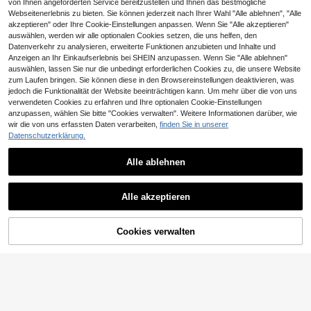
ezeichnetes Geschenk für Freund o
von Ihnen angeforderten Service bereitzustellen und Ihnen das bestmögliche
der Ehemann. Vielseitig, Reisestil.
Webseitenerlebnis zu bieten. Sie können jederzeit nach Ihrer Wahl "Alle ablehnen", "Alle
akzeptieren" oder Ihre Cookie-Einstellungen anpassen. Wenn Sie "Alle akzeptieren"
auswählen, werden wir alle optionalen Cookies setzen, die uns helfen, den
Datenverkehr zu analysieren, erweiterte Funktionen anzubieten und Inhalte und
Anzeigen an Ihr Einkaufserlebnis bei SHEIN anzupassen. Wenn Sie "Alle ablehnen"
auswählen, lassen Sie nur die unbedingt erforderlichen Cookies zu, die unsere Website
zum Laufen bringen. Sie können diese in den Browsereinstellungen deaktivieren, was
jedoch die Funktionalität der Website beeinträchtigen kann. Um mehr über die von uns
verwendeten Cookies zu erfahren und Ihre optionalen Cookie-Einstellungen
anzupassen, wählen Sie bitte "Cookies verwalten". Weitere Informationen darüber, wie
wir die von uns erfassten Daten verarbeiten,
finden Sie in unserer
Datenschutzerklärung.
Alle ablehnen
IslaSuriya Herren T-Shirt mit Blume
n- & Slogan-Grafik, 2000er Jahre S
32 übrig
Schwarzes Herren-T-Shirt, Große
til
Alle akzeptieren
10
8
Größen, lockerer Passform, mit kurz
CHF
,18
CHF
,25
en Ärmeln, Distressed-Tape-Alien-
Hand- und UNKNOWN DIVISION-S
chriftzug-Rückendruck, amerikanis
Cookies verwalten
ZUM WARENKORB HINZUFÜGEN
cher Stil