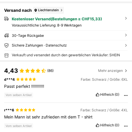
Versand nach
Liechtenstein
Kostenloser Versand(Bestellungen ≥ CHF15,33)
Voraussichtliche Lieferung:
8-9 Werktagen
30-Tage Rückgabe
Sichere Zahlungen · Datenschutz
Verkauft und versendet durch den gewerblichen Verkäufer: SHEIN
4,43
(86)
Mehr anzeigen
d***4
Farbe: Schwarz / Größe: 6XL
Passt
perfekt
!!!!!!!!!!!
Hilfreich
(0)
Vom selben Artikel
r***6
Farbe: Schwarz / Größe: 4XL
Mein
Mann
ist
sehr
zufrieden
mit
dem
T
-
shirt
Hilfreich
(0)
Vom selben Artikel